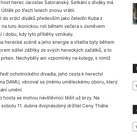
host herec Jaroslav Satoranský. Setkání s diváky má
 Úštěk po třech letech znovu vrátil.
 do srdcí diváků především jako čeledín Kuba z
 na tuto ikonickou roli během večera s úsměvem
i dobu, kdy tyto příběhy vznikaly.
 na herecké scéně a jeho energie a vitalita byly během
rem sdílel zážitky ze svých hereckých začátků, a to
ch prken. Nechyběly ani vzpomínky na kolegy, s nimiž
ředí ochotnického divadla, jeho cesta k herectví
R
 na DAMU, věnoval se jinému uměleckému oboru, který
P
mání umění.
o hosta se mohou návštěvníci těšit už brzy. Na
 sobotu 11. dubna dvojnásobný držitel Ceny Thálie
A
P
Ú