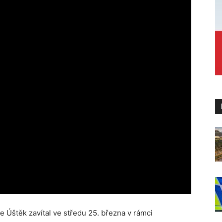
 Úštěk zavítal ve středu 25. března v rámci