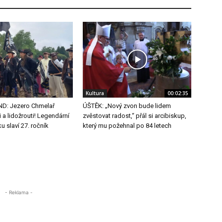
Kultura
00:02:35
ND: Jezero Chmelař
ÚŠTĚK: „Nový zvon bude lidem
i a lidožrouti! Legendární
zvěstovat radost,“ přál si arcibiskup,
u slaví 27. ročník
který mu požehnal po 84 letech
- Reklama -