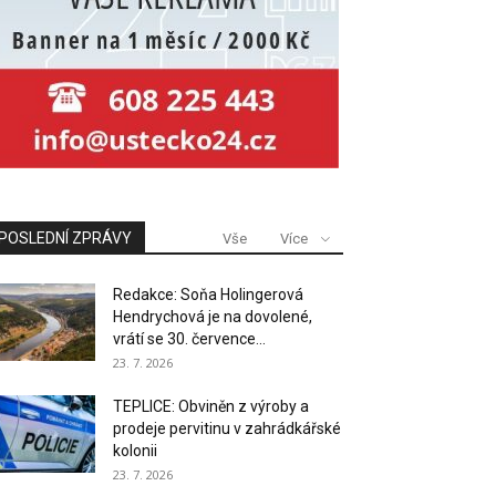
POSLEDNÍ ZPRÁVY
Vše
Více
Redakce: Soňa Holingerová
Hendrychová je na dovolené,
vrátí se 30. července...
23. 7. 2026
TEPLICE: Obviněn z výroby a
prodeje pervitinu v zahrádkářské
kolonii
23. 7. 2026