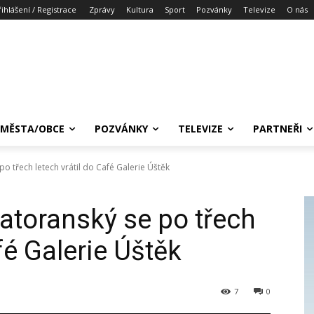
řihlášení / Registrace
Zprávy
Kultura
Sport
Pozvánky
Televize
O nás
MĚSTA/OBCE
POZVÁNKY
TELEVIZE
PARTNEŘI
po třech letech vrátil do Café Galerie Úštěk
atoranský se po třech
fé Galerie Úštěk
7
0