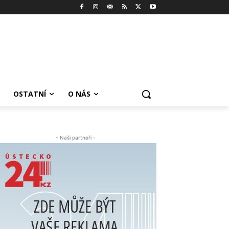
OSTATNÍ
O NÁS
- Naši partneři -