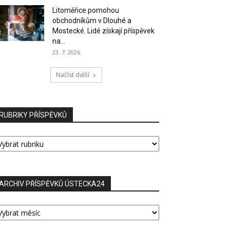
Litoměřice pomohou
obchodníkům v Dlouhé a
Mostecké. Lidé získají příspěvek
na...
23. 7. 2026
Načíst další
RUBRIKY PŘÍSPĚVKŮ
UBRIKY
ŘÍSPĚVKŮ
ARCHIV PŘÍSPĚVKŮ ÚSTECKA24
RCHIV
ŘÍSPĚVKŮ
STECKA24