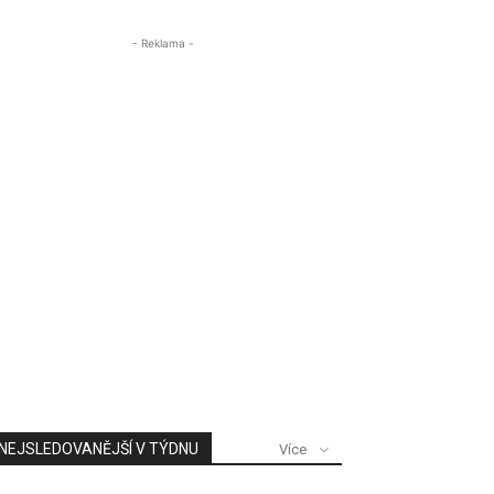
- Reklama -
NEJSLEDOVANĚJŠÍ V TÝDNU
Více