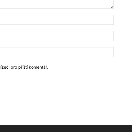
Jméno:*
Email:*
Webové
stránky:
ížeči pro příští komentář.