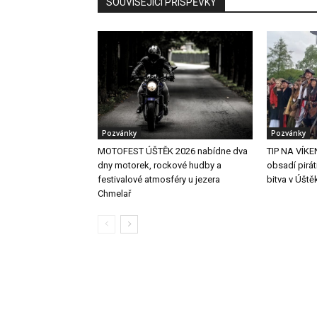
SOUVISEJÍCÍ PŘÍSPĚVKY
Pozvánky
Pozvánky
MOTOFEST ÚŠTĚK 2026 nabídne dva
TIP NA VÍKE
dny motorek, rockové hudby a
obsadí pirát
festivalové atmosféry u jezera
bitva v Úštěk
Chmelař