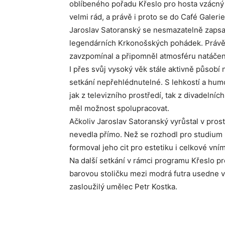
oblíbeného pořadu Křeslo pro hosta vzácný 
velmi rád, a právě i proto se do Café Galerie
Jaroslav Satoranský se nesmazatelně zapsal
legendárních Krkonošských pohádek. Právě
zavzpomínal a připomněl atmosféru natáčení 
I přes svůj vysoký věk stále aktivně působí
setkání nepřehlédnutelné. S lehkostí a humo
jak z televizního prostředí, tak z divadelní
měl možnost spolupracovat.
Ačkoliv Jaroslav Satoranský vyrůstal v prost
nevedla přímo. Než se rozhodl pro studium
formoval jeho cit pro estetiku i celkové vní
Na další setkání v rámci programu Křeslo pr
barovou stoličku mezi modrá futra usedne v
zasloužilý umělec Petr Kostka.