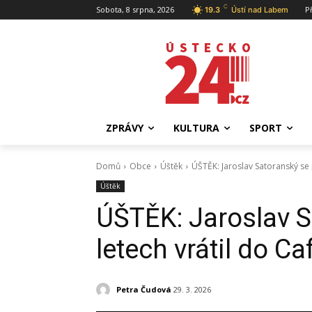
C
Sobota, 8 srpna, 2026
P
19.3
Ústí nad Labem
ZPRÁVY
KULTURA
SPORT
Domů
Obce
Úštěk
ÚŠTĚK: Jaroslav Satoranský se 
Úštěk
ÚŠTĚK: Jaroslav S
letech vrátil do Ca
Petra Čudová
29. 3. 2026