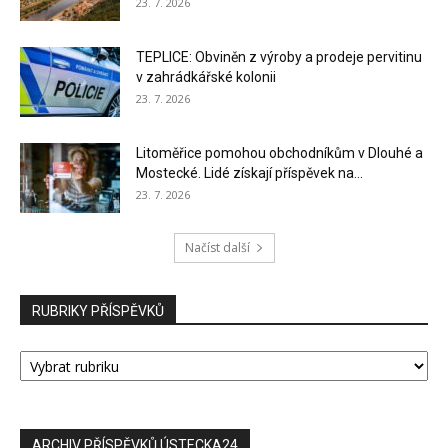
23. 7. 2026
TEPLICE: Obviněn z výroby a prodeje pervitinu
v zahrádkářské kolonii
23. 7. 2026
Litoměřice pomohou obchodníkům v Dlouhé a
Mostecké. Lidé získají příspěvek na...
23. 7. 2026
Načíst další
RUBRIKY PŘÍSPĚVKŮ
RUBRIKY
PŘÍSPĚVKŮ
ARCHIV PŘÍSPĚVKŮ ÚSTECKA24