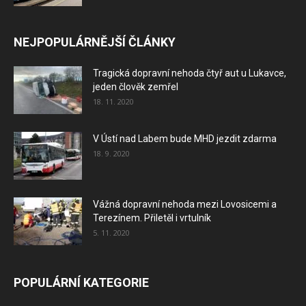
NEJPOPULÁRNĚJŠÍ ČLÁNKY
Tragická dopravní nehoda čtyř aut u Lukavce,
jeden člověk zemřel
18. 11. 2020
V Ústí nad Labem bude MHD jezdit zdarma
18. 9. 2020
Vážná dopravní nehoda mezi Lovosicemi a
Terezínem. Přiletěl i vrtulník
5. 11. 2020
POPULÁRNÍ KATEGORIE