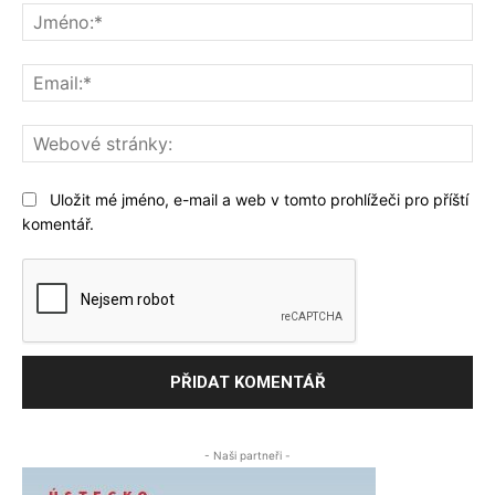
Jm
Ema
We
str
Uložit mé jméno, e-mail a web v tomto prohlížeči pro příští
komentář.
- Naši partneři -