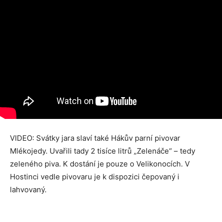
VIDEO: Svátky jara slaví také Hákův parní pivovar
Mlékojedy. Uvařili tady 2 tisíce litrů „Zelenáče“ – tedy
zeleného piva. K dostání je pouze o Velikonocích. V
Hostinci vedle pivovaru je k dispozici čepovaný i
lahvovaný.