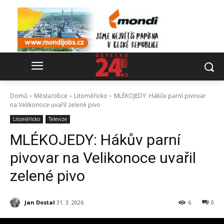
Domů
Města/obce
Litoměřicko
MLÉKOJEDY: Hákův parní pivovar
na Velikonoce uvařil zelené pivo
Litoměřicko
Televize
MLÉKOJEDY: Hákův parní
pivovar na Velikonoce uvařil
zelené pivo
Jan Dostal
31. 3. 2026
6
0