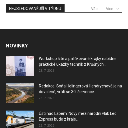
NEJSLEDOVANĚJŠÍ V TÝDNU
Vše
Více
NOVINKY
Workshop šité a paličkované krajky nabídne
praktické ukázky technik z Krušných...
23. 7. 2026
Redakce: Soňa Holingerová Hendrychová je na
dovolené, vrátí se 30. července...
23. 7. 2026
Ústí nad Labem: Nový mezinárodní vlak Leo
Express bude z kraje...
23. 7. 2026