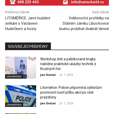
Předchozí článek
Další článek
LITOMĚŘICE: Jarní hudební
Velikonoční prohlídky na
setkání s Václavem
Státním zámku Libochovice
Hudečkem a hosty
budou probíhat dvakrát denně
SOUVISEJÍCÍ PŘÍSPĚVKY
Workshop šité a paličkované krajky
nabídne praktické ukázky technik z
Krušných hor
Jan Dostal
-
23. 7. 2026
Litoměřicko
Litoměřice: Policie připomíná cyklistům
povinnost nosit přilbu akcí po celé
prázdniny
Jan Dostal
-
23. 7. 2026
Litoměřicko