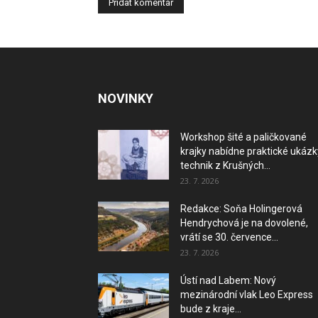
NOVINKY
Workshop šité a paličkované
krajky nabídne praktické ukázk
technik z Krušných...
23. 7. 2026
Redakce: Soňa Holingerová
Hendrychová je na dovolené,
vrátí se 30. července...
23. 7. 2026
Ústí nad Labem: Nový
mezinárodní vlak Leo Express
bude z kraje...