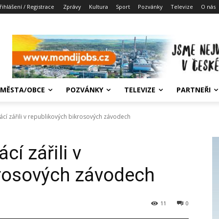
řihlášení / Registrace
Zprávy
Kultura
Sport
Pozvánky
Televize
O nás
MĚSTA/OBCE
POZVÁNKY
TELEVIZE
PARTNEŘI
í zářili v republikových bikrosových závodech
í zářili v
krosových závodech
11
0