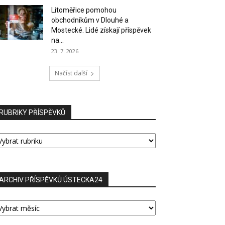
Litoměřice pomohou
obchodníkům v Dlouhé a
Mostecké. Lidé získají příspěvek
na...
23. 7. 2026
Načíst další
RUBRIKY PŘÍSPĚVKŮ
UBRIKY
ŘÍSPĚVKŮ
ARCHIV PŘÍSPĚVKŮ ÚSTECKA24
RCHIV
ŘÍSPĚVKŮ
STECKA24