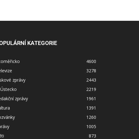
OPULÁRNÍ KATEGORIE
itoměřicko
4600
levize
3278
skové zprávy
2443
 Ústecko
2219
dakční zprávy
1961
ltura
1391
ozvánky
1260
právy
1005
ti
873