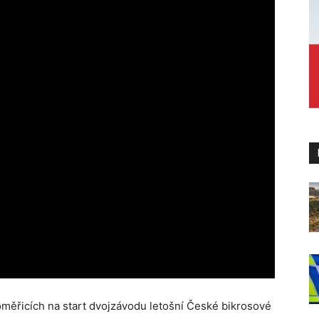
oměřicích na start dvojzávodu letošní České bikrosové