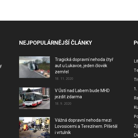
NEJPOPULÁRNĚJŠÍ ČLÁNKY
P
Tragická dopravní nehoda čtyř
L
y
aut u Lukavce, jeden člověk
Te
zemřel
18. 11. 2020
Ti
1.
V Ústí nad Labem bude MHD
jezdit zdarma
Re
18. 9. 2020
Ku
P
Vážná dopravní nehoda mezi
Z
Lovosicemi a Terezínem. Přiletěl
i vrtulník
Dě