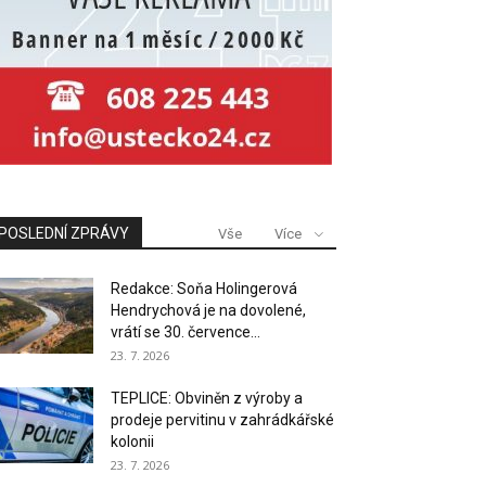
POSLEDNÍ ZPRÁVY
Vše
Více
Redakce: Soňa Holingerová
Hendrychová je na dovolené,
vrátí se 30. července...
23. 7. 2026
TEPLICE: Obviněn z výroby a
prodeje pervitinu v zahrádkářské
kolonii
23. 7. 2026