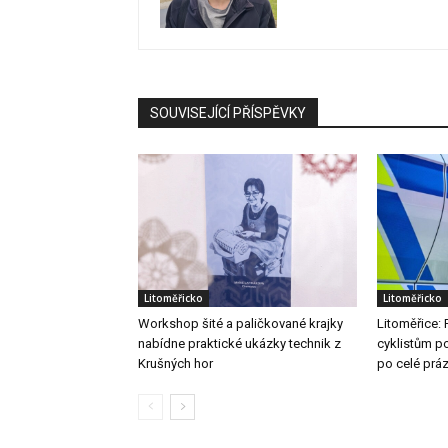
SOUVISEJÍCÍ PŘÍSPĚVKY
Litoměřicko
Litoměřicko
Workshop šité a paličkované krajky
Litoměřice: 
nabídne praktické ukázky technik z
cyklistům po
Krušných hor
po celé prá