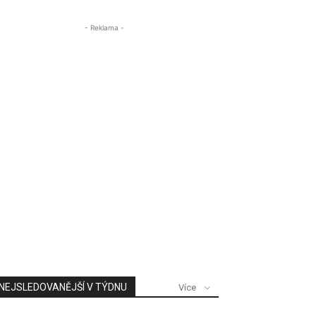
- Reklama -
NEJSLEDOVANĚJŠÍ V TÝDNU
Více