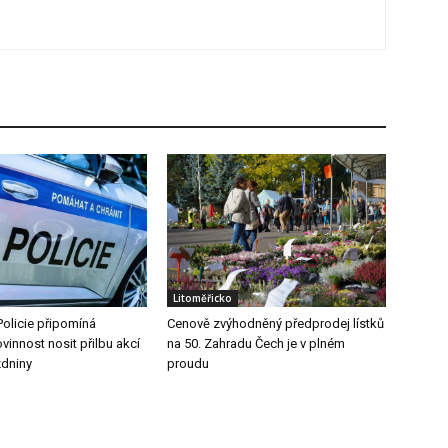
Litoměřicko
Policie připomíná
Cenově zvýhodněný předprodej lístků
vinnost nosit přilbu akcí
na 50. Zahradu Čech je v plném
zdniny
proudu