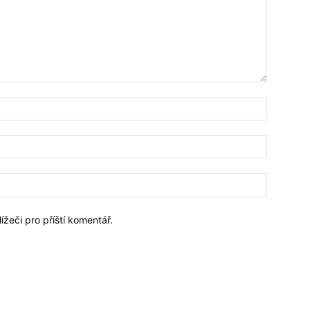
Jméno:*
Email:*
Webové
stránky:
ížeči pro příští komentář.