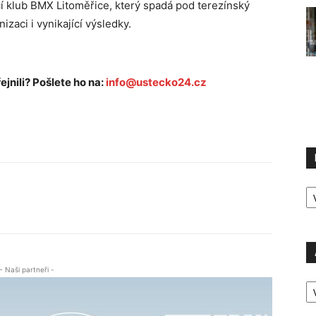
ící klub BMX Litoměřice, který spadá pod terezínský
zaci i vynikající výsledky.
ejnili? Pošlete ho na:
info@ustecko24.cz
R
P
- Naši partneři -
A
P
Ú