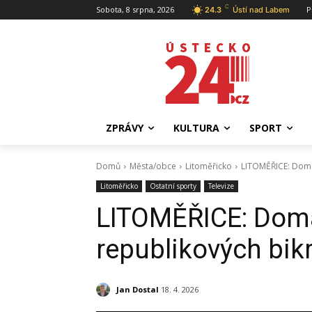
C
Sobota, 8 srpna, 2026
P
24.3
Ústí nad Labem
ZPRÁVY
KULTURA
SPORT
Domů
Města/obce
Litoměřicko
LITOMĚŘICE: Domác
Litoměřicko
Ostatní sporty
Televize
LITOMĚŘICE: Domác
republikových bi
Jan Dostal
18. 4. 2026