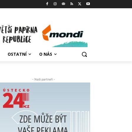
OSTATNÍ
O NÁS
- Naši partneři -