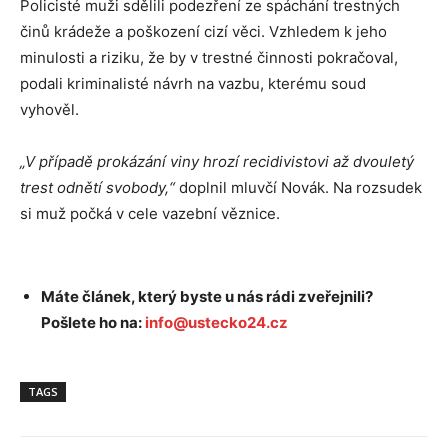
Policisté muži sdělili podezření ze spáchání trestných
činů krádeže a poškození cizí věci. Vzhledem k jeho
minulosti a riziku, že by v trestné činnosti pokračoval,
podali kriminalisté návrh na vazbu, kterému soud
vyhověl.
„V případě prokázání viny hrozí recidivistovi až dvouletý
trest odnětí svobody,“
doplnil mluvčí Novák. Na rozsudek
si muž počká v cele vazební věznice.
Máte článek, který byste u nás rádi zveřejnili?
Pošlete ho na:
info@ustecko24.cz
TAGS