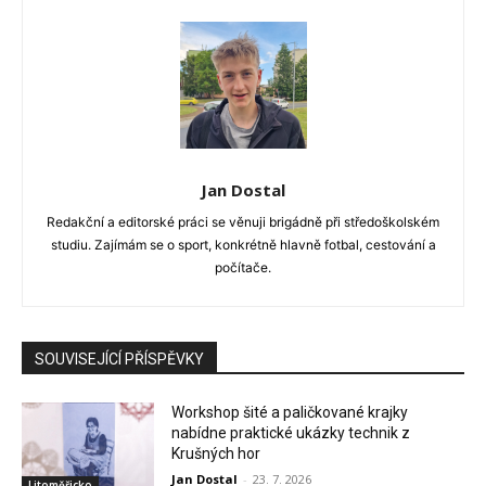
Jan Dostal
Redakční a editorské práci se věnuji brigádně při středoškolském
studiu. Zajímám se o sport, konkrétně hlavně fotbal, cestování a
počítače.
SOUVISEJÍCÍ PŘÍSPĚVKY
Workshop šité a paličkované krajky
nabídne praktické ukázky technik z
Krušných hor
Jan Dostal
-
23. 7. 2026
Litoměřicko