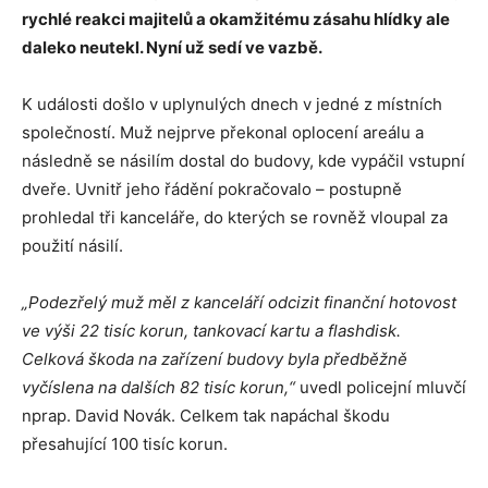
rychlé reakci majitelů a okamžitému zásahu hlídky ale
daleko neutekl. Nyní už sedí ve vazbě.
K události došlo v uplynulých dnech v jedné z místních
společností. Muž nejprve překonal oplocení areálu a
následně se násilím dostal do budovy, kde vypáčil vstupní
dveře. Uvnitř jeho řádění pokračovalo – postupně
prohledal tři kanceláře, do kterých se rovněž vloupal za
použití násilí.
„Podezřelý muž měl z kanceláří odcizit finanční hotovost
ve výši 22 tisíc korun, tankovací kartu a flashdisk.
Celková škoda na zařízení budovy byla předběžně
vyčíslena na dalších 82 tisíc korun,“
uvedl policejní mluvčí
nprap. David Novák. Celkem tak napáchal škodu
přesahující 100 tisíc korun.