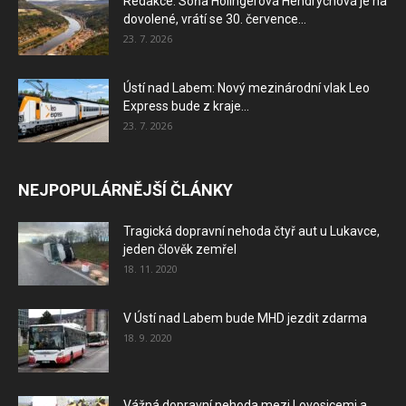
Redakce: Soňa Holingerová Hendrychová je na
dovolené, vrátí se 30. července...
23. 7. 2026
Ústí nad Labem: Nový mezinárodní vlak Leo
Express bude z kraje...
23. 7. 2026
NEJPOPULÁRNĚJŠÍ ČLÁNKY
Tragická dopravní nehoda čtyř aut u Lukavce,
jeden člověk zemřel
18. 11. 2020
V Ústí nad Labem bude MHD jezdit zdarma
18. 9. 2020
Vážná dopravní nehoda mezi Lovosicemi a