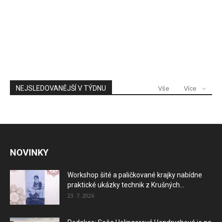
NEJSLEDOVANĚJŠÍ V TÝDNU
Vše
Více
NOVINKY
Workshop šité a paličkované krajky nabídne
praktické ukázky technik z Krušných...
23. 7. 2026