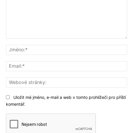
Komentář:
Jm
Ema
We
str
Uložit mé jméno, e-mail a web v tomto prohlížeči pro příští
komentář.