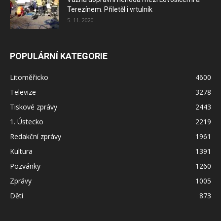
Terezínem. Přiletěl i vrtulník
5. 11. 2020
POPULÁRNÍ KATEGORIE
Litoměřicko
4600
Televize
3278
Tiskové zprávy
2443
1. Ústecko
2219
Redakční zprávy
1961
Kultura
1391
Pozvánky
1260
Zprávy
1005
Děti
873