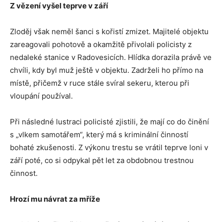
Z vězení vyšel teprve v září
Zloděj však neměl šanci s kořistí zmizet. Majitelé objektu
zareagovali pohotově a okamžitě přivolali policisty z
nedaleké stanice v Radovesicích. Hlídka dorazila právě ve
chvíli, kdy byl muž ještě v objektu. Zadrželi ho přímo na
místě, přičemž v ruce stále svíral sekeru, kterou při
vloupání používal.
Při následné lustraci policisté zjistili, že mají co do činění
s „vlkem samotářem“, který má s kriminální činností
bohaté zkušenosti. Z výkonu trestu se vrátil teprve loni v
září poté, co si odpykal pět let za obdobnou trestnou
činnost.
Hrozí mu návrat za mříže