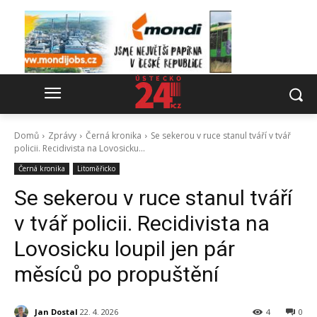
Domů
Zprávy
Černá kronika
Se sekerou v ruce stanul tváří v tvář
policii. Recidivista na Lovosicku...
Černá kronika
Litoměřicko
Se sekerou v ruce stanul tváří
v tvář policii. Recidivista na
Lovosicku loupil jen pár
měsíců po propuštění
Jan Dostal
22. 4. 2026
4
0