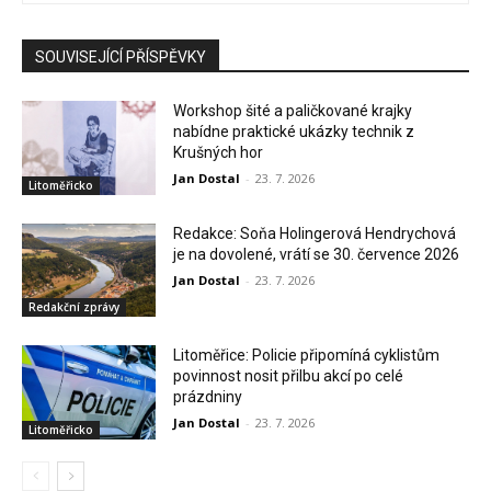
SOUVISEJÍCÍ PŘÍSPĚVKY
Workshop šité a paličkované krajky
nabídne praktické ukázky technik z
Krušných hor
Jan Dostal
-
23. 7. 2026
Litoměřicko
Redakce: Soňa Holingerová Hendrychová
je na dovolené, vrátí se 30. července 2026
Jan Dostal
-
23. 7. 2026
Redakční zprávy
Litoměřice: Policie připomíná cyklistům
povinnost nosit přilbu akcí po celé
prázdniny
Jan Dostal
-
23. 7. 2026
Litoměřicko