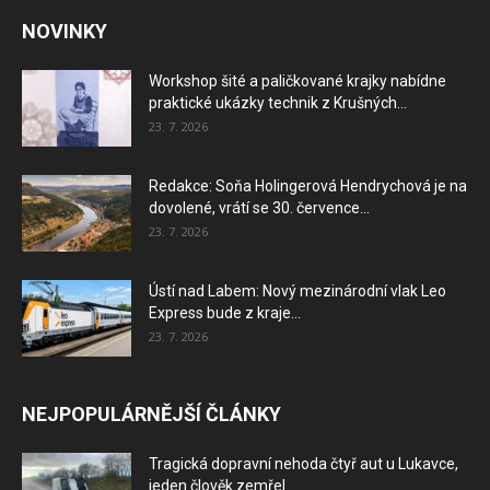
NOVINKY
Workshop šité a paličkované krajky nabídne
praktické ukázky technik z Krušných...
23. 7. 2026
Redakce: Soňa Holingerová Hendrychová je na
dovolené, vrátí se 30. července...
23. 7. 2026
Ústí nad Labem: Nový mezinárodní vlak Leo
Express bude z kraje...
23. 7. 2026
NEJPOPULÁRNĚJŠÍ ČLÁNKY
Tragická dopravní nehoda čtyř aut u Lukavce,
jeden člověk zemřel