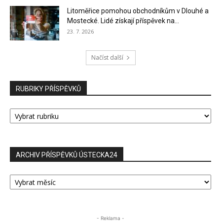
Litoměřice pomohou obchodníkům v Dlouhé a
Mostecké. Lidé získají příspěvek na...
23. 7. 2026
Načíst další
RUBRIKY PŘÍSPĚVKŮ
RUBRIKY
PŘÍSPĚVKŮ
ARCHIV PŘÍSPĚVKŮ ÚSTECKA24
ARCHIV
PŘÍSPĚVKŮ
ÚSTECKA24
- Reklama -