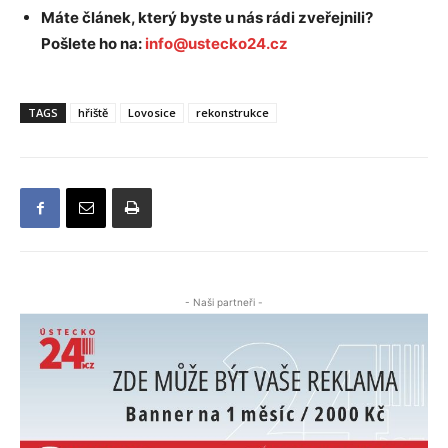
Máte článek, který byste u nás rádi zveřejnili?
Pošlete ho na:
info@ustecko24.cz
TAGS
hřiště
Lovosice
rekonstrukce
- Naši partneři -