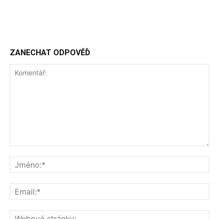
ZANECHAT ODPOVĚĎ
Komentář:
Jm
Ema
We