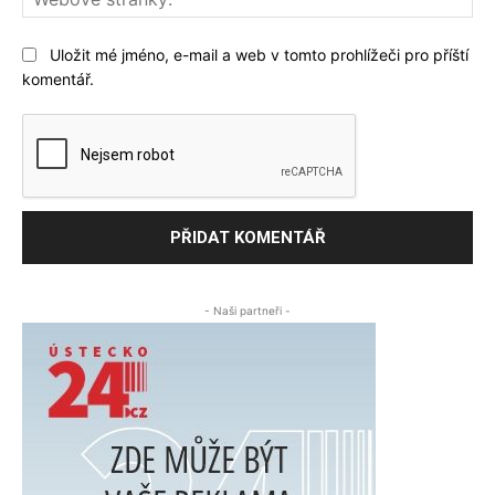
str
Uložit mé jméno, e-mail a web v tomto prohlížeči pro příští
komentář.
- Naši partneři -