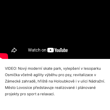
VIDEO: Nový moderní skate park, vylepšení v lesoparku
Osmička včetně agility výběhu pro psy, revitalizace v
Zámecké zahradě, hřiště na Holoubkově i v ulici Nádražní.
Město Lovosice představuje realizované i plánované
projekty pro sport a relaxaci.