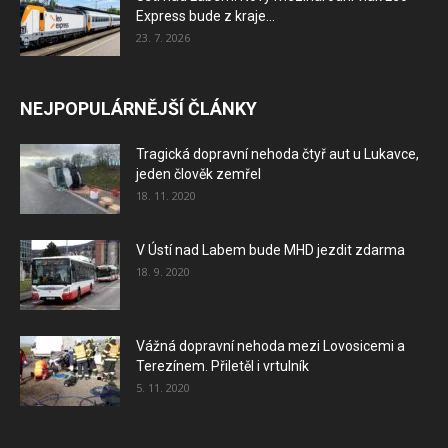
Express bude z kraje...
23. 7. 2026
NEJPOPULÁRNĚJŠÍ ČLÁNKY
Tragická dopravní nehoda čtyř aut u Lukavce,
jeden člověk zemřel
18. 11. 2020
V Ústí nad Labem bude MHD jezdit zdarma
18. 9. 2020
Vážná dopravní nehoda mezi Lovosicemi a
Terezínem. Přiletěl i vrtulník
5. 11. 2020