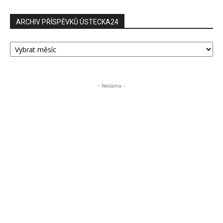
ARCHIV PŘÍSPĚVKŮ ÚSTECKA24
ARCHIV
PŘÍSPĚVKŮ
ÚSTECKA24
- Reklama -