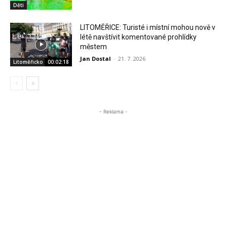
Děti
LITOMĚŘICE: Turisté i místní mohou nově v
létě navštívit komentované prohlídky
městem
Jan Dostal
-
21. 7. 2026
Litoměřicko
00:02:18
- Reklama -