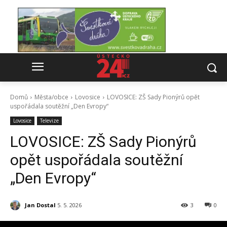
Domů
Města/obce
Lovosice
LOVOSICE: ZŠ Sady Pionýrů opět
uspořádala soutěžní „Den Evropy“
Lovosice
Televize
LOVOSICE: ZŠ Sady Pionýrů
opět uspořádala soutěžní
„Den Evropy“
Jan Dostal
5. 5. 2026
3
0