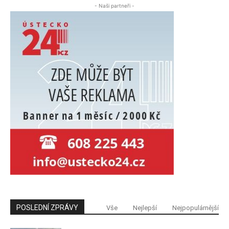
- Naši partneři -
POSLEDNÍ ZPRÁVY
Vše
Nejlepší
Nejpopulárnější