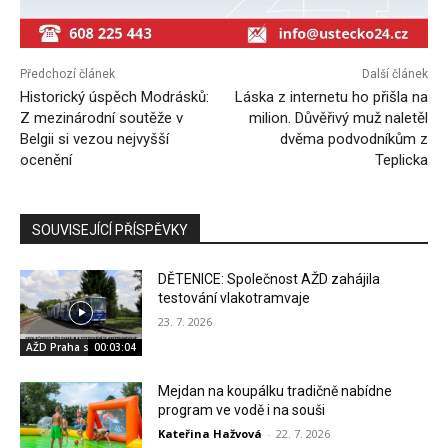
Předchozí článek
Další článek
Historický úspěch Modrásků:
Láska z internetu ho přišla na
Z mezinárodní soutěže v
milion. Důvěřivý muž naletěl
Belgii si vezou nejvyšší
dvěma podvodníkům z
ocenění
Teplicka
SOUVISEJÍCÍ PŘÍSPĚVKY
DĚTENICE: Společnost AŽD zahájila
testování vlakotramvaje
23. 7. 2026
AŽD Praha s.r.o.
00:03:04
Mejdan na koupálku tradičně nabídne
program ve vodě i na souši
Kateřina Hažvová
-
22. 7. 2026