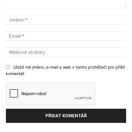
Komentář:
Jm
Ema
We
str
Uložit mé jméno, e-mail a web v tomto prohlížeči pro příští
komentář.