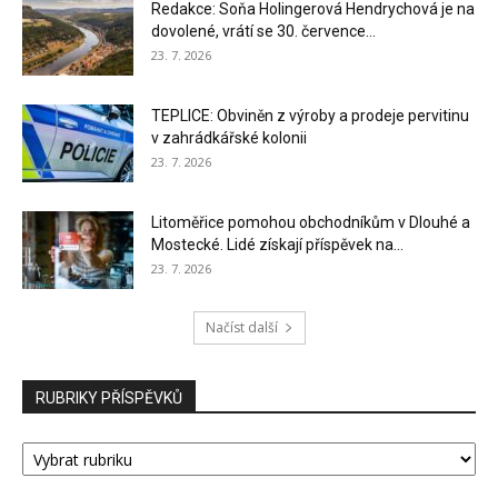
Redakce: Soňa Holingerová Hendrychová je na
dovolené, vrátí se 30. července...
23. 7. 2026
TEPLICE: Obviněn z výroby a prodeje pervitinu
v zahrádkářské kolonii
23. 7. 2026
Litoměřice pomohou obchodníkům v Dlouhé a
Mostecké. Lidé získají příspěvek na...
23. 7. 2026
Načíst další
RUBRIKY PŘÍSPĚVKŮ
RUBRIKY
PŘÍSPĚVKŮ