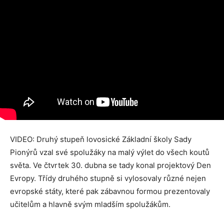
VIDEO: Druhý stupeň lovosické Základní školy Sady
Pionýrů vzal své spolužáky na malý výlet do všech koutů
světa. Ve čtvrtek 30. dubna se tady konal projektový Den
Evropy. Třídy druhého stupně si vylosovaly různé nejen
evropské státy, které pak zábavnou formou prezentovaly
učitelům a hlavně svým mladším spolužákům.