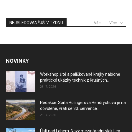
NEJSLEDOVANĚJŠÍ V TÝDNU
Vše
Více
NOVINKY
Workshop šité a paličkované krajky nabídne
praktické ukázky technik z Krušných...
23. 7. 2026
Redakce: Soňa Holingerová Hendrychová je na
dovolené, vrátí se 30. července...
23. 7. 2026
Ústí nad Labem: Nový mezinárodní vlak Leo