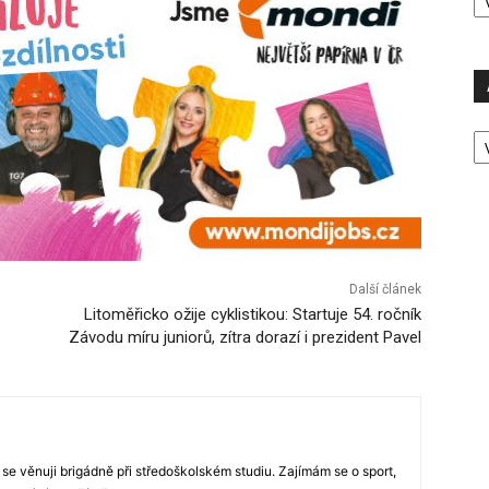
P
A
P
Ú
Další článek
Litoměřicko ožije cyklistikou: Startuje 54. ročník
Závodu míru juniorů, zítra dorazí i prezident Pavel
 se věnuji brigádně při středoškolském studiu. Zajímám se o sport,