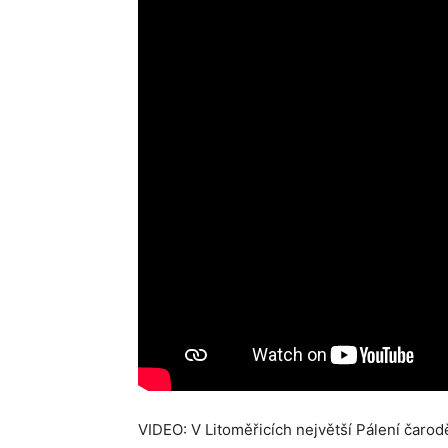
VIDEO: V Litoměřicích největší Pálení čarod