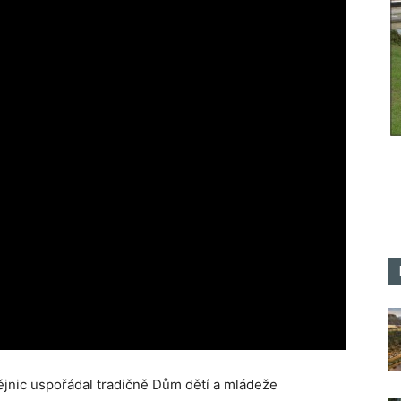
ějnic uspořádal tradičně Dům dětí a mládeže