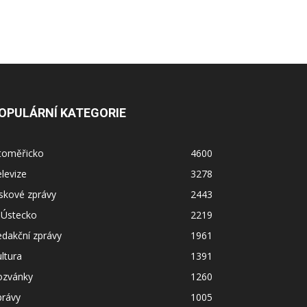
OPULÁRNÍ KATEGORIE
itoměřicko
4600
levize
3278
skové zprávy
2443
 Ústecko
2219
dakční zprávy
1961
ltura
1391
ozvánky
1260
právy
1005