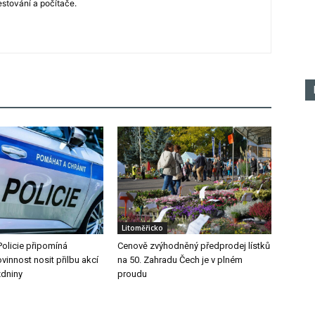
estování a počítače.
Litoměřicko
Policie připomíná
Cenově zvýhodněný předprodej lístků
vinnost nosit přilbu akcí
na 50. Zahradu Čech je v plném
zdniny
proudu