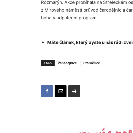
Rozmarýn. Akce probíhala na Střeleckém ost
z Mírového náměstí průvod čarodějnic a čaro
bohatý odpolední program.
Máte článek, který byste u nás rádi zveř
TAGS
čarodějnice
Litoměřice