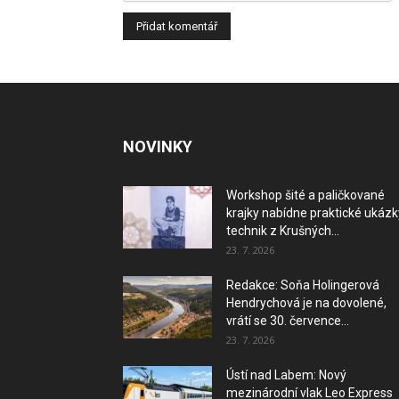
NOVINKY
Workshop šité a paličkované
krajky nabídne praktické ukázk
technik z Krušných...
23. 7. 2026
Redakce: Soňa Holingerová
Hendrychová je na dovolené,
vrátí se 30. července...
23. 7. 2026
Ústí nad Labem: Nový
mezinárodní vlak Leo Express