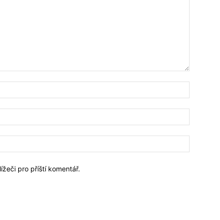
Jméno:*
Email:*
Webové
stránky:
ížeči pro příští komentář.