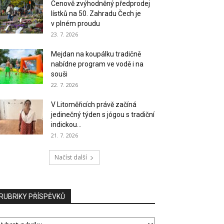
Cenově zvýhodněný předprodej
lístků na 50. Zahradu Čech je
v plném proudu
23. 7. 2026
Mejdan na koupálku tradičně
nabídne program ve vodě i na
souši
22. 7. 2026
V Litoměřicích právě začíná
jedinečný týden s jógou s tradiční
indickou...
21. 7. 2026
Načíst další
RUBRIKY PŘÍSPĚVKŮ
UBRIKY