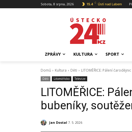
C
Sobota, 8 srpna, 2026
P
15.4
Ústí nad Labem
ZPRÁVY
KULTURA
SPORT
Domů
Kultura
Děti
LITOMĚŘICE: Pálení čarodějnic 
Děti
Litoměřicko
Televize
LITOMĚŘICE: Pálen
bubeníky, soutěže
Jan Dostal
7. 5. 2026