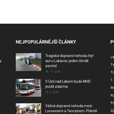
NEJPOPULÁRNĚJŠÍ ČLÁNKY
P
Tragická dopravní nehoda čtyř
L
y
aut u Lukavce, jeden člověk
Te
zemřel
18. 11. 2020
Ti
1.
V Ústí nad Labem bude MHD
jezdit zdarma
Re
18. 9. 2020
Ku
P
Vážná dopravní nehoda mezi
Z
Lovosicemi a Terezínem. Přiletěl