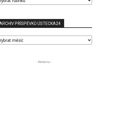
ŘÍSPĚVKŮ
ARCHIV PŘÍSPĚVKŮ ÚSTECKA24
RCHIV
ŘÍSPĚVKŮ
STECKA24
- Reklama -