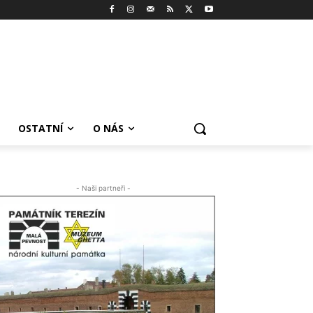
OSTATNÍ
O NÁS
- Naši partneři -