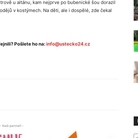
rově u altánu, kam nejprve po bubenické šou dorazil
dějů v kostýmech. Na děti, ale i dospělé, zde čekal
ejnili? Pošlete ho na:
info@ustecko24.cz
- Naši partneři -
R