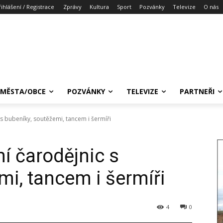
řihlášení / Registrace
Zprávy
Kultura
Sport
Pozvánky
Televize
O nás
MĚSTA/OBCE
POZVÁNKY
TELEVIZE
PARTNEŘI
s bubeníky, soutěžemi, tancem i šermíři
í čarodějnic s
mi, tancem i šermíři
4
0