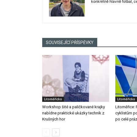
konkrétně hlavně fotbal, c
SOUVISEJÍCÍ PŘÍSPĚVKY
Litoměřicko
Litoměřicko
Workshop šité a paličkované krajky
Litoměřice: 
nabídne praktické ukázky technik z
cyklistům po
Krušných hor
po celé prá