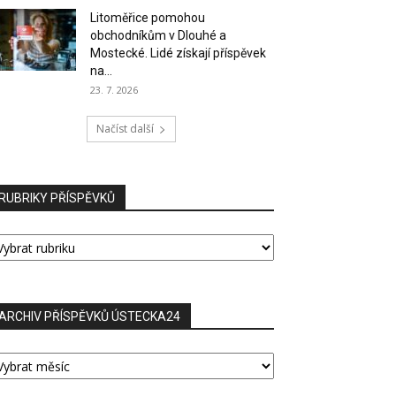
Litoměřice pomohou
obchodníkům v Dlouhé a
Mostecké. Lidé získají příspěvek
na...
23. 7. 2026
Načíst další
RUBRIKY PŘÍSPĚVKŮ
UBRIKY
ŘÍSPĚVKŮ
ARCHIV PŘÍSPĚVKŮ ÚSTECKA24
RCHIV
ŘÍSPĚVKŮ
STECKA24