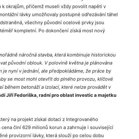
u k okrajům, přičemž museli vždy povolit napětí v
é montážní lávky umožňovaly postupné odřezávání táhel
odstraněná, všechny původní ocelové prvky jsou
téměř kompletní. Po dokončení získá most nový
mořádně náročná stavba, která kombinuje historickou
hovat původní oblouk. V polovině května je plánována
 je nyní v jednání, ale předpokládáme, že práce by
by se most mohl otevřít do plného provozu, klíčové
sí během betonáží a izolací, které nelze provádět v
dí Jiří Fedoriška, radní pro oblast investic a majetku
terý na projekt získal dotaci z Integrovaného
ena činí 629 milionů korun a zahrnuje i související
ěné provizorní lávky, která slouží po celou dobu