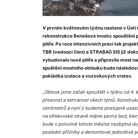
V prvním květnovém týdnu nastane v Ústí 
rekonstrukce Benešova mostu: spouštění
pilíře. Po roce intenzivních prací tak proje
TBR (vedoucí člen) a STRABAG SIS již dok
vybudovalo nové pilíře a připravilo most na
spuštění mostního oblouku bude následova
pokládka izolace a vozovkových vrstev.
„
Oblouk jsme začali spouštět v týdnu od 4. k
přesnost a sehranost všech týmů. Konstrukc
centimetrů a nyní ji budeme postupně usazov
na střekovské straně máme pevný bod, který
bude v polovině tohoto měsíce nezbytná do
poslední příčníky a demontovat jednotlivé p