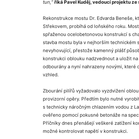
tun,“
říká Pavel Kuděj, vedoucí projektu ze
Rekonstrukce mostu Dr. Edvarda Beneše, kt
Střekovem, probíhá od loňského roku. Mos
spřaženou ocelobetonovou konstrukcí s ch
stavba mostu byla v nejhorším technickém st
nevyhovující, přestože kamenný plášť působi
konstrukci oblouku nadzvednout a uložit na p
odbourány a nyní nahrazeny novými, které 
vzhled.
Zbourání pilířů vyžadovalo vyzdvižení oblouk
provizorní opěry. Předtím bylo nutné vyrob
s technicky náročným chlazením vodou z La
ověřeno pomocí pokusné betonáže na speci
Příčníky dnes přenášejí veškeré zatížení ko
možné kontrolovat napětí v konstrukci.