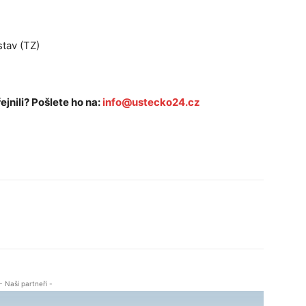
stav (TZ)
ejnili? Pošlete ho na:
info@ustecko24.cz
- Naši partneři -