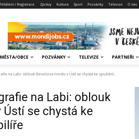
řihlášení / Registrace
Zprávy
Kultura
Sport
Pozvánky
Televize
O nás
MĚSTA/OBCE
POZVÁNKY
TELEVIZE
PARTNEŘI
fie na Labi: oblouk Benešova mostu v Ústí se chystá ke spuštění...
rafie na Labi: oblouk
Ústí se chystá ke
ilíře