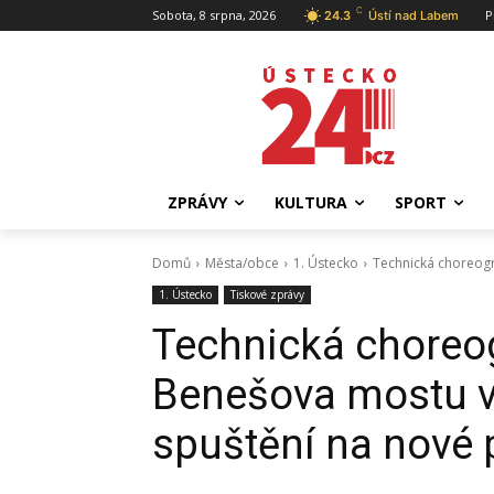
C
Sobota, 8 srpna, 2026
P
24.3
Ústí nad Labem
ZPRÁVY
KULTURA
SPORT
Domů
Města/obce
1. Ústecko
Technická choreogra
1. Ústecko
Tiskové zprávy
Technická choreog
Benešova mostu v 
spuštění na nové p