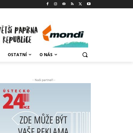
OSTATNÍ
O NÁS
- Naši partneři -