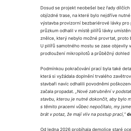
Dosud se projekt neobešel bez řady dílčích
objízdné trase, na které bylo nejdříve nutn
výstavba provizorní bezbariérové lávky pro 
průzkum odhalil v místě pilířů lávky umístě
znělce, který nebylo možné provrtat, proto b
U pilířů samotného mostu se zase objevily v
prodloužení mikropilotů a průběžný dohled 
Podmínkou pokračování prací byla také det
která si vyžádala doplnění trvalého zavětro
stavbaři navíc odhalili povodněmi poškoze
začala propadat.
„Nové zatrubnění v podstat
stavbu, kterou je nutné dokončit, aby bylo
s těmito pracemi vůbec nepočítalo, my jsme p
brát v potaz, že mají vliv na postup prací,“
d
Od ledna 2026 probíhala demolice staré oc