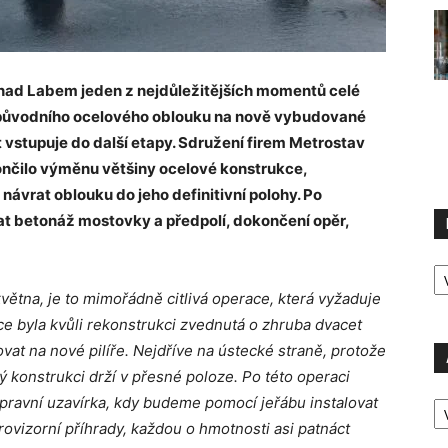
nad Labem jeden z nejdůležitějších momentů celé
 původního ocelového oblouku na nově vybudované
kt vstupuje do další etapy. Sdružení firem Metrostav
ončilo výměnu většiny ocelové konstrukce,
 návrat oblouku do jeho definitivní polohy. Po
t betonáž mostovky a předpolí, dokončení opěr,
R
P
větna, je to mimořádně citlivá operace, která vyžaduje
e byla kvůli rekonstrukci zvednutá o zhruba dvacet
at na nové pilíře. Nejdříve na ústecké straně, protože
 konstrukci drží v přesné poloze. Po této operaci
A
pravní uzavírka, kdy budeme pomocí jeřábu instalovat
P
rovizorní příhrady, každou o hmotnosti asi patnáct
Ú