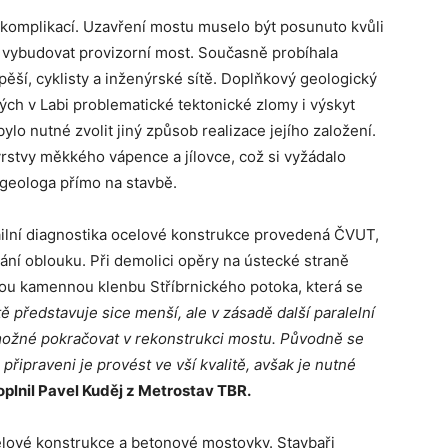
 komplikací. Uzavření mostu muselo být posunuto kvůli
é vybudovat provizorní most. Současně probíhala
pěší, cyklisty a inženýrské sítě. Doplňkový geologický
ných v Labi problematické tektonické zlomy i výskyt
ylo nutné zvolit jiný způsob realizace jejího založení.
rstvy měkkého vápence a jílovce, což si vyžádalo
geologa přímo na stavbě.
ailní diagnostika ocelové konstrukce provedená ČVUT,
vání oblouku. Při demolici opěry na ústecké straně
nou kamennou klenbu Stříbrnického potoka, která se
ě představuje sice menší, ale v zásadě další paralelní
 možné pokračovat v rekonstrukci mostu. Původně se
řipraveni je provést ve vší kvalitě, avšak je nutné
oplnil Pavel Kuděj z Metrostav TBR.
elové konstrukce a betonové mostovky. Stavbaři