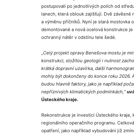
postupovali po jednotlivých polích od střed
lanech, která oblouk zajišťují. Dvě závěsn
a výměnu příčníků. Nyní je stará mostovka 
demontované a nová ocelová konstrukce je 
ochranný nátěr v odstínu tele šedé.
„
Celý projekt opravy Benešova mostu je mi
konstrukci, složitou geologii i nutnost zac
krátká dopravní uzavírka, další harmonogram
mohly být dokončeny do konce roku 2026. A
budou hlavně faktory, jako je například poča
nepříznivých klimatických podmínkách,“
uvá
Ústeckého kraje.
Rekonstrukce je investicí Ústeckého kraje, k
regionálního operačního programu. Celková c
opatření, jako například vybudování již zmín