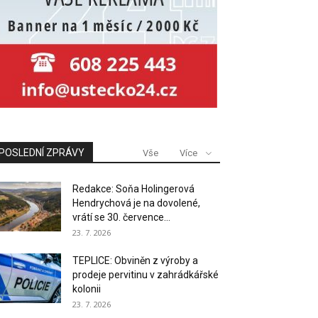
POSLEDNÍ ZPRÁVY
Vše
Více
Redakce: Soňa Holingerová
Hendrychová je na dovolené,
vrátí se 30. července...
23. 7. 2026
TEPLICE: Obviněn z výroby a
prodeje pervitinu v zahrádkářské
kolonii
23. 7. 2026