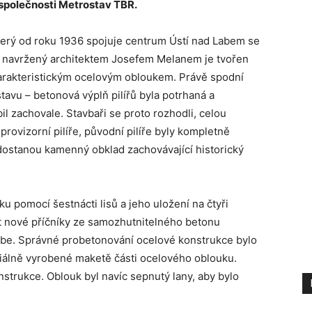
 společnosti Metrostav TBR.
erý od roku 1936 spojuje centrum Ústí nad Labem se
t navržený architektem Josefem Melanem je tvořen
arakteristickým ocelovým obloukem. Právě spodní
avu – betonová výplň pilířů byla potrhaná a
l zachovale. Stavbaři se proto rozhodli, celou
rovizorní pilíře, původní pilíře byly kompletně
dostanou kamenný obklad zachovávající historický
u pomocí šestnácti lisů a jeho uložení na čtyři
it nové příčníky ze samozhutnitelného betonu
be. Správné probetonování ocelové konstrukce bylo
álně vyrobené maketě části ocelového oblouku.
nstrukce. Oblouk byl navíc sepnutý lany, aby bylo