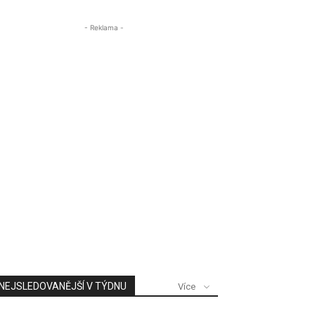
- Reklama -
NEJSLEDOVANĚJŠÍ V TÝDNU
Více