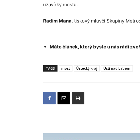
uzavírky mostu.
Radim Mana
, tiskový mluvčí Skupiny Metro
Máte článek, který byste u nás rádi zveř
TAGS
most
Ústecký kraj
Ústí nad Labem