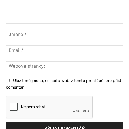
Komentář:
Jm
Ema
We
str
Uložit mé jméno, e-mail a web v tomto prohlížeči pro příští
komentář.