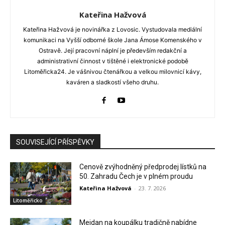
Kateřina Hažvová
Kateřina Hažvová je novinářka z Lovosic. Vystudovala mediální
komunikaci na Vyšší odborné škole Jana Ámose Komenského v
Ostravě. Její pracovní náplní je především redakční a
administrativní činnost v tištěné i elektronické podobě
Litoměřicka24. Je vášnivou čtenářkou a velkou milovnicí kávy,
kaváren a sladkostí všeho druhu.
SOUVISEJÍCÍ PŘÍSPĚVKY
Cenově zvýhodněný předprodej lístků na
50. Zahradu Čech je v plném proudu
Kateřina Hažvová
-
23. 7. 2026
Litoměřicko
Mejdan na koupálku tradičně nabídne