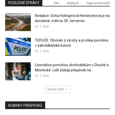
POSLEDNÍ ZPRÁVY
Vše
Nejlepší
Nejpopulárnější
Redakce: Soňa Holingerová Hendrychová je na
dovolené, vrátí se 30. července...
23. 7. 2026
TEPLICE: Obviněn z výroby a prodeje pervitinu
v zahrádkářské kolonii
23. 7. 2026
Litoměřice pomohou obchodníkům v Dlouhé a
Mostecké. Lidé získají příspěvek na...
23. 7. 2026
Načíst další
RUBRIKY PŘÍSPĚVKŮ
RUBRIKY