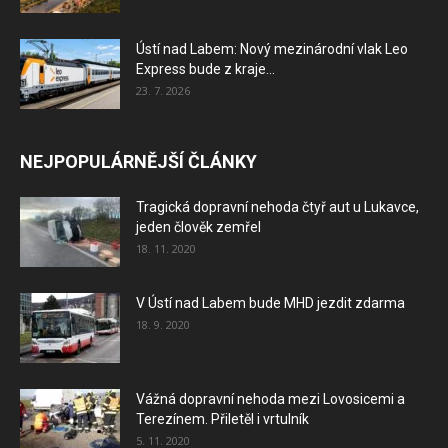
Ústí nad Labem: Nový mezinárodní vlak Leo
Express bude z kraje...
23. 7. 2026
NEJPOPULÁRNĚJŠÍ ČLÁNKY
Tragická dopravní nehoda čtyř aut u Lukavce,
jeden člověk zemřel
18. 11. 2020
V Ústí nad Labem bude MHD jezdit zdarma
18. 9. 2020
Vážná dopravní nehoda mezi Lovosicemi a
Terezínem. Přiletěl i vrtulník
5. 11. 2020