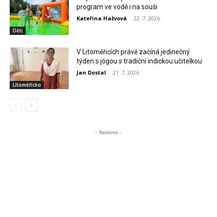
program ve vodě i na souši
Kateřina Hažvová
-
22. 7. 2026
Děti
V Litoměřicích právě začíná jedinečný
týden s jógou s tradiční indickou učitelkou
Jan Dostal
-
21. 7. 2026
Litoměřicko
- Reklama -