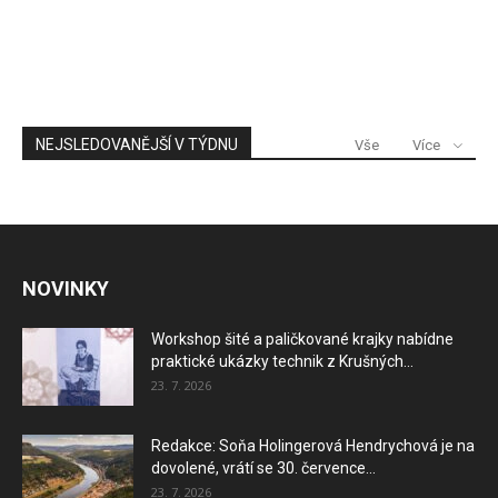
NEJSLEDOVANĚJŠÍ V TÝDNU
Vše
Více
NOVINKY
Workshop šité a paličkované krajky nabídne
praktické ukázky technik z Krušných...
23. 7. 2026
Redakce: Soňa Holingerová Hendrychová je na
dovolené, vrátí se 30. července...
23. 7. 2026