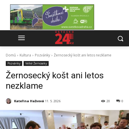
Domů
Kultura
Pozvánky
Žernosecký košt ani letos nezklame
Pozvánky
Velké Žernoseky
Žernosecký košt ani letos
nezklame
Kateřina Hažvová
11. 5. 2026
20
0