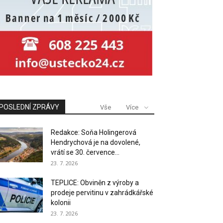
POSLEDNÍ ZPRÁVY
Vše
Více
Redakce: Soňa Holingerová
Hendrychová je na dovolené,
vrátí se 30. července...
23. 7. 2026
TEPLICE: Obviněn z výroby a
prodeje pervitinu v zahrádkářské
kolonii
23. 7. 2026