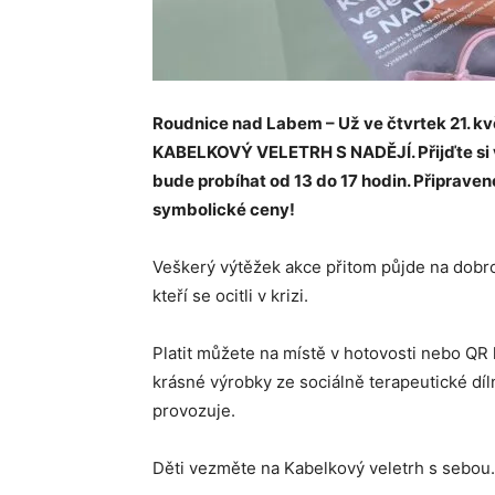
Roudnice nad Labem – Už ve čtvrtek 21. k
KABELKOVÝ VELETRH S NADĚJÍ. Přijďte si vy
bude probíhat od 13 do 17 hodin. Připraven
symbolické ceny!
Veškerý výtěžek akce přitom půjde na dobr
kteří se ocitli v krizi.
Platit můžete na místě v hotovosti nebo QR
krásné výrobky ze sociálně terapeutické dí
provozuje.
Děti vezměte na Kabelkový veletrh s sebou.