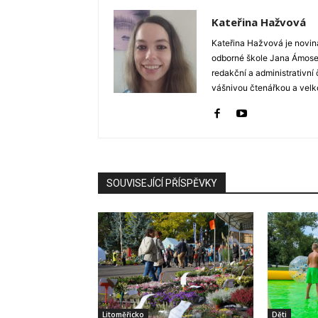
Kateřina Hažvová
Kateřina Hažvová je novin
odborné škole Jana Ámose 
redakční a administrativní
vášnivou čtenářkou a velko
SOUVISEJÍCÍ PŘÍSPĚVKY
Litoměřicko
Děti