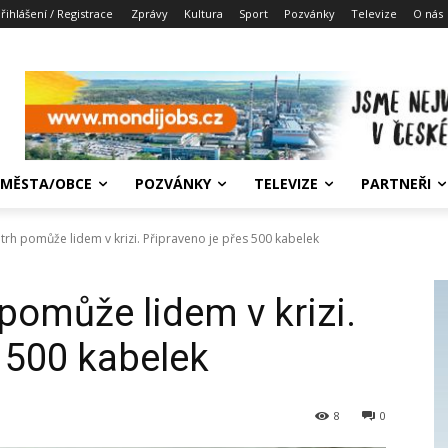
řihlášení / Registrace
Zprávy
Kultura
Sport
Pozvánky
Televize
O nás
MĚSTA/OBCE
POZVÁNKY
TELEVIZE
PARTNEŘI
trh pomůže lidem v krizi. Připraveno je přes 500 kabelek
pomůže lidem v krizi.
s 500 kabelek
8
0