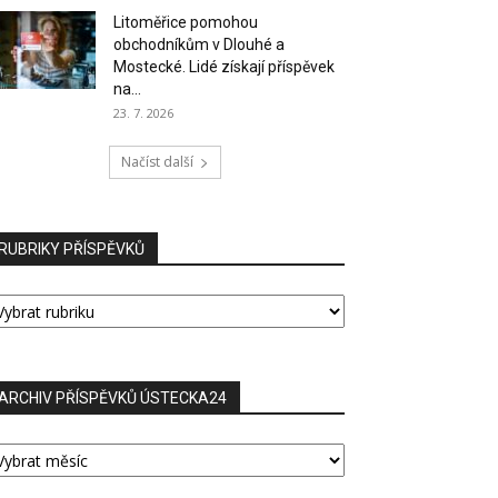
Litoměřice pomohou
obchodníkům v Dlouhé a
Mostecké. Lidé získají příspěvek
na...
23. 7. 2026
Načíst další
RUBRIKY PŘÍSPĚVKŮ
UBRIKY
ŘÍSPĚVKŮ
ARCHIV PŘÍSPĚVKŮ ÚSTECKA24
RCHIV
ŘÍSPĚVKŮ
STECKA24