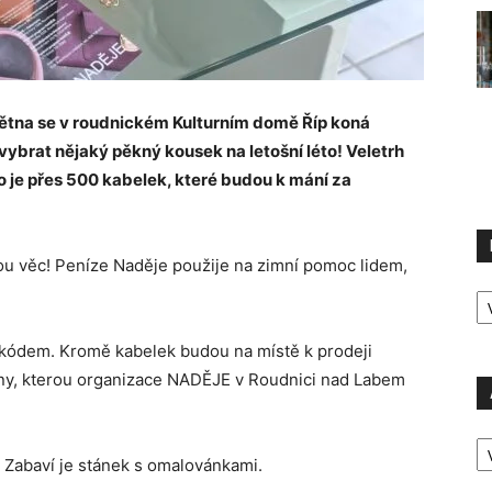
větna se v roudnickém Kulturním domě Říp koná
brat nějaký pěkný kousek na letošní léto! Veletrh
o je přes 500 kabelek, které budou k mání za
ou věc! Peníze Naděje použije na zimní pomoc lidem,
R
P
 kódem. Kromě kabelek budou na místě k prodeji
lny, kterou organizace NADĚJE v Roudnici nad Labem
A
P
 Zabaví je stánek s omalovánkami.
Ú