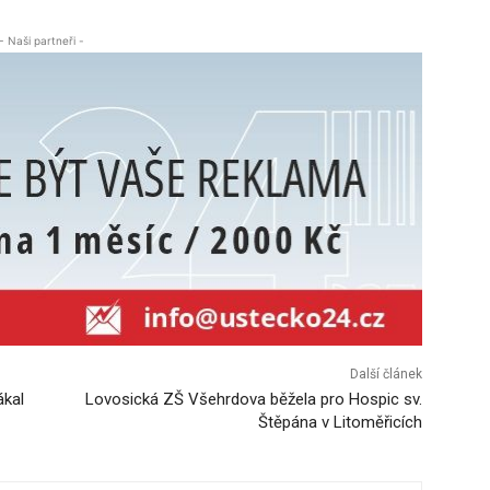
- Naši partneři -
Další článek
ákal
Lovosická ZŠ Všehrdova běžela pro Hospic sv.
Štěpána v Litoměřicích