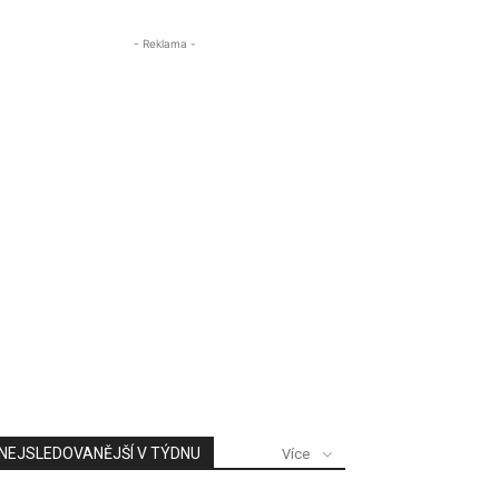
- Reklama -
NEJSLEDOVANĚJŠÍ V TÝDNU
Více