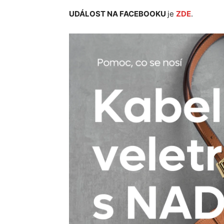
UDÁLOST NA FACEBOOKU
je
ZDE
.