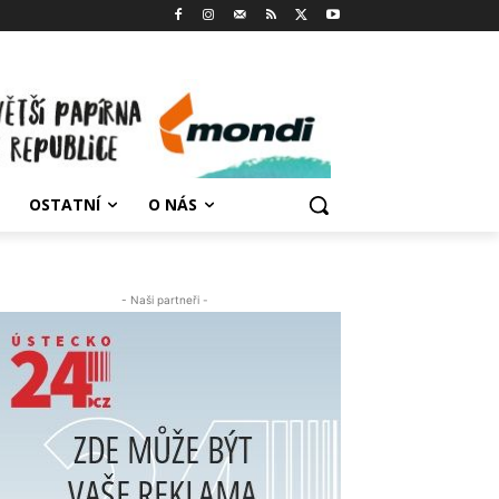
OSTATNÍ
O NÁS
- Naši partneři -