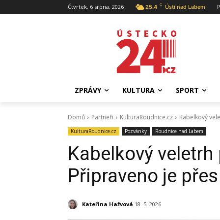
C
Čtvrtek, 6 srpna, 2026
P
25.4
Ústí nad Labem
ZPRÁVY
KULTURA
SPORT
Domů
Partneři
KulturaRoudnice.cz
Kabelkový vele
KulturaRoudnice.cz
Pozvánky
Roudnice nad Labem
Kabelkový veletrh 
Připraveno je pře
Kateřina Hažvová
18. 5. 2026