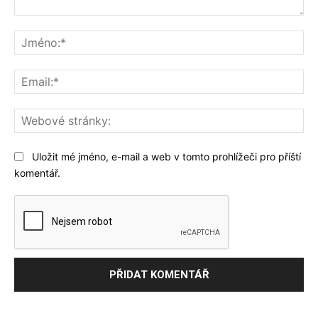
Komentář:
Jm
Ema
We
str
Uložit mé jméno, e-mail a web v tomto prohlížeči pro příští
komentář.