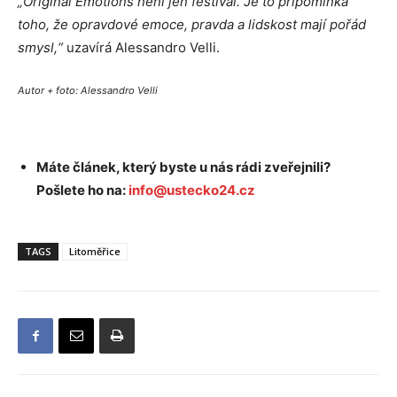
„Original Emotions není jen festival. Je to připomínka
toho, že opravdové emoce, pravda a lidskost mají pořád
smysl,“
uzavírá Alessandro Velli.
Autor + foto: Alessandro Velli
Máte článek, který byste u nás rádi zveřejnili?
Pošlete ho na:
info@ustecko24.cz
TAGS
Litoměřice