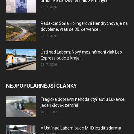
praktické ukázky technik z Krušných...
23. 7. 2026
Redakce: Soňa Holingerová Hendrychová je na
dovolené, vrátí se 30. července...
23. 7. 2026
Ústí nad Labem: Nový mezinárodní vlak Leo
Express bude z kraje...
23. 7. 2026
NEJPOPULÁRNĚJŠÍ ČLÁNKY
Tragická dopravní nehoda čtyř aut u Lukavce,
jeden člověk zemřel
18. 11. 2020
V Ústí nad Labem bude MHD jezdit zdarma