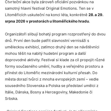
Čtvrteční akce byla zároveň oficiální pozvánkou na
samotný hlavní festival Original Emotions. Ten se v
Litoměřicích uskuteční na konci léta, konkrétně
28. a 29.
srpna 2026 v prostorách u litoměřického hradu
.
Organizátoři slibují bohatý program rozprostřený do dvou
dnů. První den bude patřit slavnostní vernisáži s
uměleckou exhibicí, zatímco druhý den se návštěvníci
mohou těšit na nabitý hudební program a další
doprovodné aktivity. Festival si klade za cíl propojit různé
formy současného umění, hudby a veřejného prostoru a
přinést do Litoměřic mezinárodní kulturní přesah. Do
města dorazí tvůrci z mnoha evropských zemí – vedle
sousedního Slovenska a Polska se představí umělci z
Itálie, Dánska, Bosny a Hercegoviny, Makedonie či
Srbska.