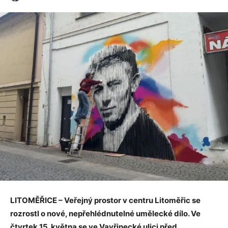
LITOMĚŘICE – Veřejný prostor v centru Litoměřic se
rozrostl o nové, nepřehlédnutelné umělecké dílo. Ve
čtvrtek 15. května se ve Vavřinecké ulici před