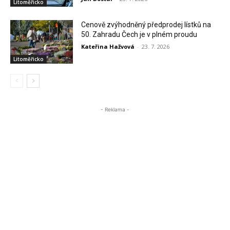
Litoměřicko
Cenově zvýhodněný předprodej lístků na
50. Zahradu Čech je v plném proudu
Kateřina Hažvová
-
23. 7. 2026
Litoměřicko
- Reklama -