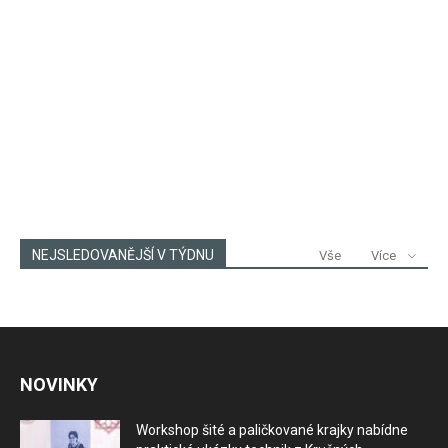
NEJSLEDOVANĚJŠÍ V TÝDNU
Vše
Více
NOVINKY
Workshop šité a paličkované krajky nabídne