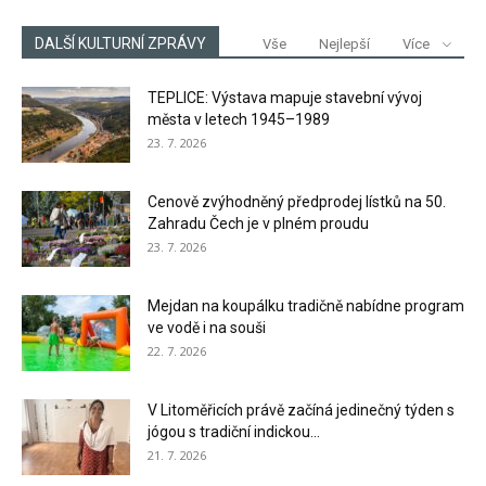
DALŠÍ KULTURNÍ ZPRÁVY
Vše
Nejlepší
Více
TEPLICE: Výstava mapuje stavební vývoj
města v letech 1945–1989
23. 7. 2026
Cenově zvýhodněný předprodej lístků na 50.
Zahradu Čech je v plném proudu
23. 7. 2026
Mejdan na koupálku tradičně nabídne program
ve vodě i na souši
22. 7. 2026
V Litoměřicích právě začíná jedinečný týden s
jógou s tradiční indickou...
21. 7. 2026