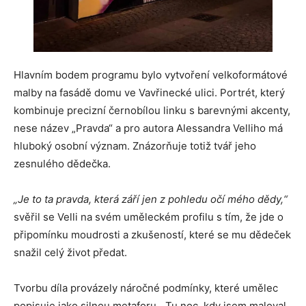
Hlavním bodem programu bylo vytvoření velkoformátové
malby na fasádě domu ve Vavřinecké ulici. Portrét, který
kombinuje precizní černobílou linku s barevnými akcenty,
nese název „Pravda“ a pro autora Alessandra Velliho má
hluboký osobní význam. Znázorňuje totiž tvář jeho
zesnulého dědečka.
„Je to ta pravda, která září jen z pohledu očí mého dědy,“
svěřil se Velli na svém uměleckém profilu s tím, že jde o
připomínku moudrosti a zkušeností, které se mu dědeček
snažil celý život předat.
Tvorbu díla provázely náročné podmínky, které umělec
popisuje jako silnou metaforu. „Tu noc, kdy jsem maloval