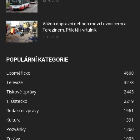
18. 9. 2020
Vážná dopravní nehoda mezi Lovosicemi a
Terezínem. Přiletěl i vrtulník
5. 11. 2020
POPULÁRNÍ KATEGORIE
Litoměřicko
4600
Televize
3278
Tiskové zprávy
2443
1. Ústecko
2219
Redakční zprávy
1961
Kultura
1391
Pozvánky
1260
Zprávy
1005