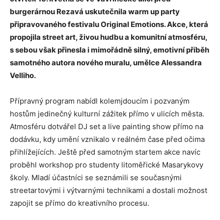
burgerárnou Rezavá uskutečnila warm up party
připravovaného festivalu Original Emotions. Akce, která
propojila street art, živou hudbu a komunitní atmosféru,
s sebou však přinesla i mimořádně silný, emotivní příběh
samotného autora nového muralu, umělce Alessandra
Velliho.
Přípravný program nabídl kolemjdoucím i pozvaným
hostům jedinečný kulturní zážitek přímo v ulicích města.
Atmosféru dotvářel DJ set a live painting show přímo na
dodávku, kdy umění vznikalo v reálném čase před očima
přihlížejících. Ještě před samotným startem akce navíc
proběhl workshop pro studenty litoměřické Masarykovy
školy. Mladí účastníci se seznámili se současnými
streetartovými i výtvarnými technikami a dostali možnost
zapojit se přímo do kreativního procesu.