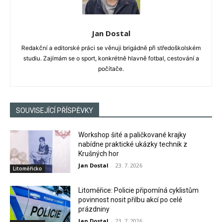
Jan Dostal
Redakční a editorské práci se věnuji brigádně při středoškolském
studiu. Zajímám se o sport, konkrétně hlavně fotbal, cestování a
počítače.
SOUVISEJÍCÍ PŘÍSPĚVKY
Workshop šité a paličkované krajky
nabídne praktické ukázky technik z
Krušných hor
Jan Dostal
-
23. 7. 2026
Litoměřicko
Litoměřice: Policie připomíná cyklistům
povinnost nosit přilbu akcí po celé
prázdniny
Jan Dostal
-
23. 7. 2026