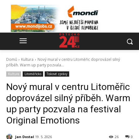
Domů
Kultura
Nový mural v centru Litoměřic doprovázel silný
příběh. Warm up party pozvala...
Kultura
Litoměřicko
Tiskové zprávy
Nový mural v centru Litoměřic
doprovázel silný příběh. Warm
up party pozvala na festival
Original Emotions
Jan Dostal
19. 5. 2026
26
0