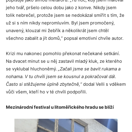
jeho tvář, pršelo celou dobu jako z konve. Nikdy jsem
tolik nebrečel, protože jsem se nedokázal smířit s tím, že
už si s ním nikdy nepromluvím. Byl jsem promočený,
unavený, klouzal mi žebřík a několikrát jsem chtěl
všechno zabalit a jít domů,“ popsal emotivní chvíle autor.
Krizi mu nakonec pomohlo překonat nečekané setkání.
Na dvacet minut se u něj zastavil mladý kluk, ze kterého
se vyklubal hluchoněmý.
„Začali jsme se bavit rukama a
nohama. V tu chvíli jsem se kousnul a pokračoval dál.
Často si stěžujeme úplně zbytečně,“
dodal Velli s vděkem
vůči všem, kteří ho v té chvíli podpořili.
Mezinárodní festival u litoměřického hradu se blíží