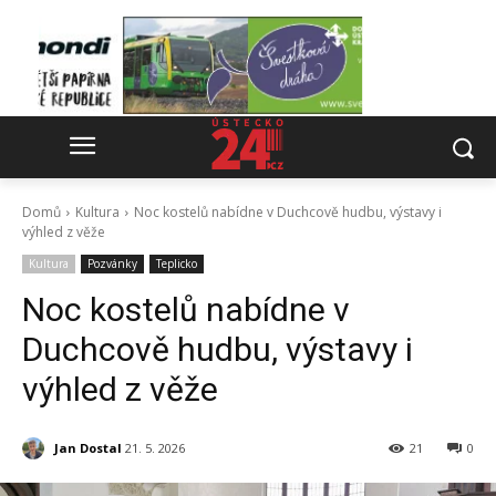
Domů
Kultura
Noc kostelů nabídne v Duchcově hudbu, výstavy i
výhled z věže
Kultura
Pozvánky
Teplicko
Noc kostelů nabídne v
Duchcově hudbu, výstavy i
výhled z věže
Jan Dostal
21. 5. 2026
21
0