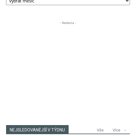
PŘÍSPĚVKŮ
ÚSTECKA24
- Reklama -
NEJSLEDOVANĚJŠÍ V TÝDNU
Vše
Více