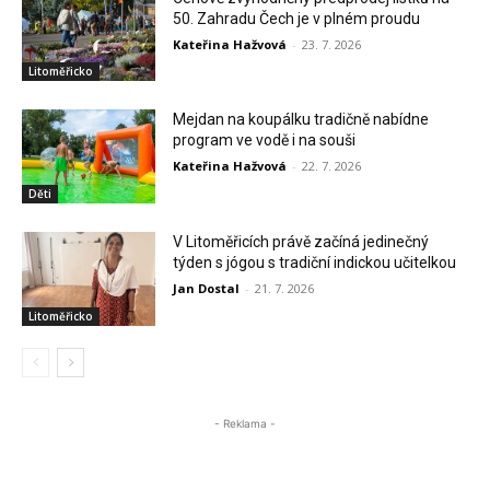
50. Zahradu Čech je v plném proudu
Kateřina Hažvová
-
23. 7. 2026
Litoměřicko
Mejdan na koupálku tradičně nabídne
program ve vodě i na souši
Kateřina Hažvová
-
22. 7. 2026
Děti
V Litoměřicích právě začíná jedinečný
týden s jógou s tradiční indickou učitelkou
Jan Dostal
-
21. 7. 2026
Litoměřicko
- Reklama -