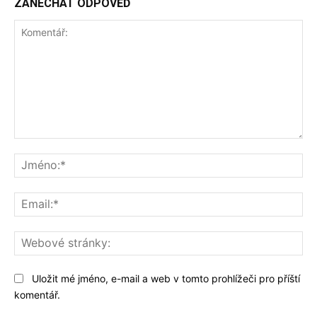
ZANECHAT ODPOVĚĎ
Komentář:
Jm
Ema
We
str
Uložit mé jméno, e-mail a web v tomto prohlížeči pro příští
komentář.