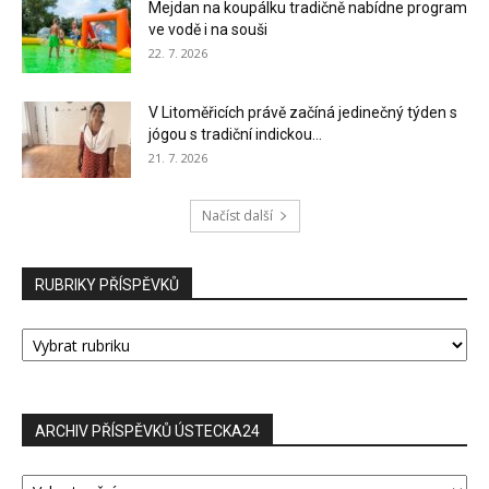
Mejdan na koupálku tradičně nabídne program
ve vodě i na souši
22. 7. 2026
V Litoměřicích právě začíná jedinečný týden s
jógou s tradiční indickou...
21. 7. 2026
Načíst další
RUBRIKY PŘÍSPĚVKŮ
RUBRIKY
PŘÍSPĚVKŮ
ARCHIV PŘÍSPĚVKŮ ÚSTECKA24
ARCHIV