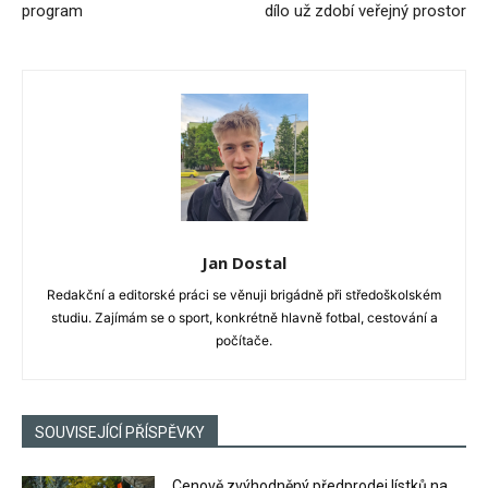
program
dílo už zdobí veřejný prostor
Jan Dostal
Redakční a editorské práci se věnuji brigádně při středoškolském
studiu. Zajímám se o sport, konkrétně hlavně fotbal, cestování a
počítače.
SOUVISEJÍCÍ PŘÍSPĚVKY
Cenově zvýhodněný předprodej lístků na