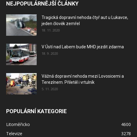
NEJPOPULÁRNĚJŠÍ ČLÁNKY
Tragická dopravní nehoda čtyř aut u Lukavce,
jeden člověk zemřel
18. 11. 2020
V Ústí nad Labem bude MHD jezdit zdarma
18. 9. 2020
Vážná dopravní nehoda mezi Lovosicemi a
Terezínem. Přiletěl i vrtulník
5. 11. 2020
POPULÁRNÍ KATEGORIE
Litoměřicko
4600
Televize
3278