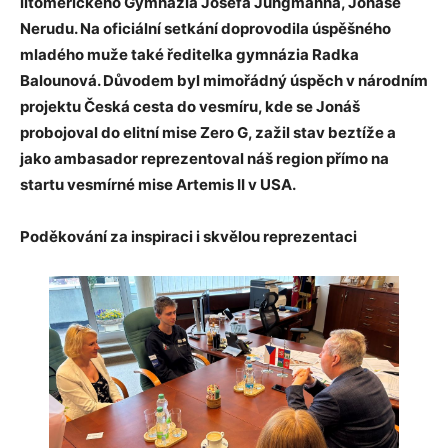
litoměřického Gymnázia Josefa Jungmanna, Jonáše
Nerudu. Na oficiální setkání doprovodila úspěšného
mladého muže také ředitelka gymnázia Radka
Balounová. Důvodem byl mimořádný úspěch v národním
projektu Česká cesta do vesmíru, kde se Jonáš
probojoval do elitní mise Zero G, zažil stav beztíže a
jako ambasador reprezentoval náš region přímo na
startu vesmírné mise Artemis II v USA.
Poděkování za inspiraci i skvělou reprezentaci