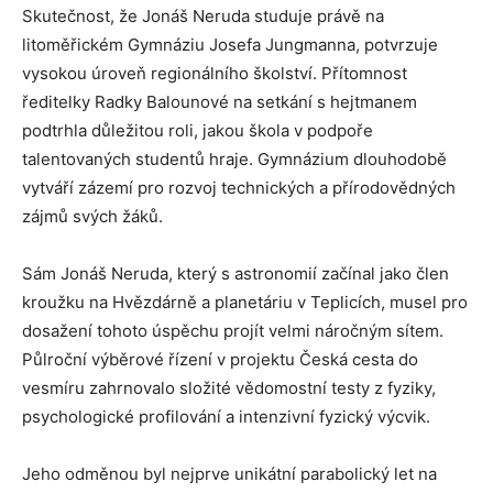
Skutečnost, že Jonáš Neruda studuje právě na
litoměřickém Gymnáziu Josefa Jungmanna, potvrzuje
vysokou úroveň regionálního školství. Přítomnost
ředitelky Radky Balounové na setkání s hejtmanem
podtrhla důležitou roli, jakou škola v podpoře
talentovaných studentů hraje. Gymnázium dlouhodobě
vytváří zázemí pro rozvoj technických a přírodovědných
zájmů svých žáků.
Sám Jonáš Neruda, který s astronomií začínal jako člen
kroužku na Hvězdárně a planetáriu v Teplicích, musel pro
dosažení tohoto úspěchu projít velmi náročným sítem.
Půlroční výběrové řízení v projektu Česká cesta do
vesmíru zahrnovalo složité vědomostní testy z fyziky,
psychologické profilování a intenzivní fyzický výcvik.
Jeho odměnou byl nejprve unikátní parabolický let na