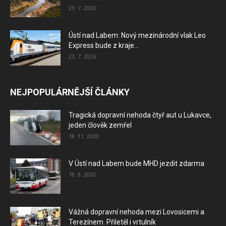
23. 7. 2026
Ústí nad Labem: Nový mezinárodní vlak Leo
Express bude z kraje...
23. 7. 2026
NEJPOPULÁRNĚJŠÍ ČLÁNKY
Tragická dopravní nehoda čtyř aut u Lukavce,
jeden člověk zemřel
18. 11. 2020
V Ústí nad Labem bude MHD jezdit zdarma
18. 9. 2020
Vážná dopravní nehoda mezi Lovosicemi a
Terezínem. Přiletěl i vrtulník