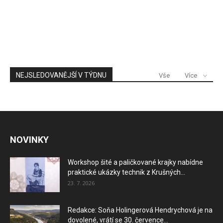
NEJSLEDOVANĚJŠÍ V TÝDNU
Vše
Více
NOVINKY
Workshop šité a paličkované krajky nabídne
praktické ukázky technik z Krušných...
23. 7. 2026
Redakce: Soňa Holingerová Hendrychová je na
dovolené, vrátí se 30. července...