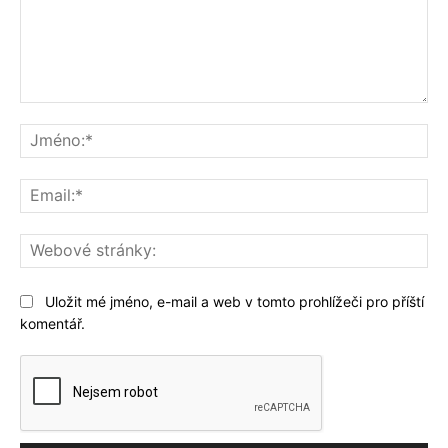
Komentář:
Jm
Ema
We
str
Uložit mé jméno, e-mail a web v tomto prohlížeči pro příští
komentář.