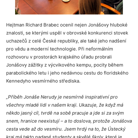
Hejtman Richard Brabec ocenil nejen Jonášovy hluboké
znalosti, se kterými uspěl v obrovské konkurenci stovek
uchazečů z celé České republiky, ale také jeho nadšení
pro vědu a moderní technologie. Při neformálním
rozhovoru v prostorách krajského úřadu probrali
Jonášovy zážitky z výcvikového kempu, pocity během
parabolického letu i jeho nedávnou cestu do floridského
Kennedyho vesmírného střediska.
„Příběh Jonáše Nerudy je nesmírně inspirativní pro
všechny mladé lidi v našem kraji. Ukazuje, že když má
někdo jasný cíl, tvrdě na sobě pracuje a jde si za svým
snem, hranice neexistují – a to doslova, protože Jonášova
cesta vede až do vesmíru. Jsem hrdý na to, že Ústecký
kraj má takto nadané studenty a skvělé školy, které je