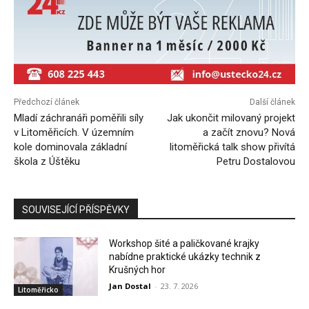
Předchozí článek
Další článek
Mladí záchranáři poměřili síly
Jak ukončit milovaný projekt
v Litoměřicích. V územním
a začít znovu? Nová
kole dominovala základní
litoměřická talk show přivítá
škola z Úštěku
Petru Dostalovou
SOUVISEJÍCÍ PŘÍSPĚVKY
Workshop šité a paličkované krajky
nabídne praktické ukázky technik z
Krušných hor
Jan Dostal
-
23. 7. 2026
Litoměřicko