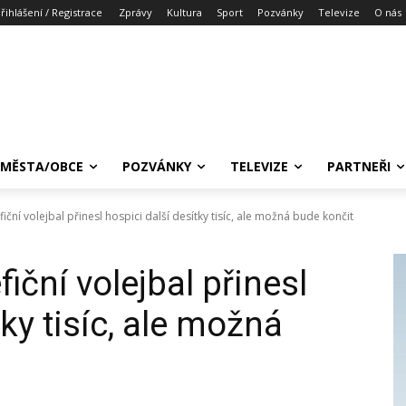
řihlášení / Registrace
Zprávy
Kultura
Sport
Pozvánky
Televize
O nás
MĚSTA/OBCE
POZVÁNKY
TELEVIZE
PARTNEŘI
ční volejbal přinesl hospici další desítky tisíc, ale možná bude končit
ční volejbal přinesl
tky tisíc, ale možná