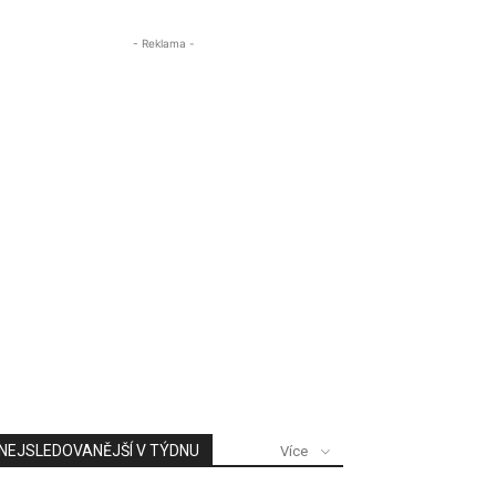
- Reklama -
NEJSLEDOVANĚJŠÍ V TÝDNU
Více