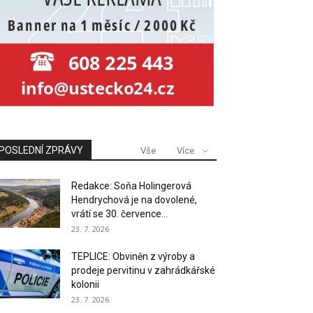
POSLEDNÍ ZPRÁVY
Vše
Více
Redakce: Soňa Holingerová
Hendrychová je na dovolené,
vrátí se 30. července...
23. 7. 2026
TEPLICE: Obviněn z výroby a
prodeje pervitinu v zahrádkářské
kolonii
23. 7. 2026