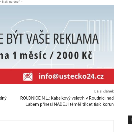
- Naši partneři -
Další článek
elný
ROUDNICE N.L.: Kabelkový veletrh v Roudnici nad
Labem přinesl NADĚJI téměř třicet tisíc korun