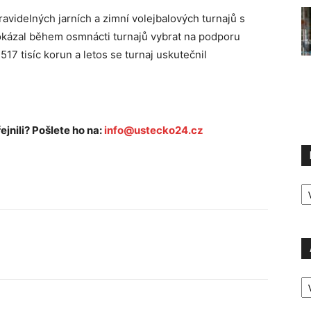
pravidelných jarních a zimní volejbalových turnajů s
dokázal během osmnácti turnajů vybrat na podporu
17 tisíc korun a letos se turnaj uskutečnil
ejnili? Pošlete ho na:
info@ustecko24.cz
R
P
A
P
Ú