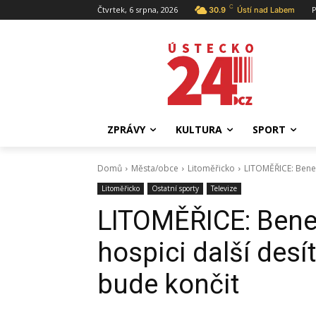
C
Čtvrtek, 6 srpna, 2026
P
30.9
Ústí nad Labem
ZPRÁVY
KULTURA
SPORT
Domů
Města/obce
Litoměřicko
LITOMĚŘICE: Benefi
Litoměřicko
Ostatní sporty
Televize
LITOMĚŘICE: Benefi
hospici další desí
bude končit