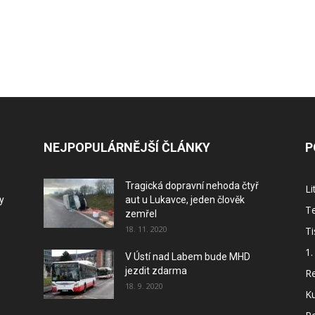
NEJPOPULÁRNĚJŠÍ ČLÁNKY
P
Tragická dopravní nehoda čtyř
L
y
aut u Lukavce, jeden člověk
Te
zemřel
18. 11. 2020
Ti
1.
V Ústí nad Labem bude MHD
jezdit zdarma
Re
18. 9. 2020
Ku