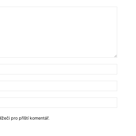
Jméno:*
Email:*
Webové
stránky:
ížeči pro příští komentář.