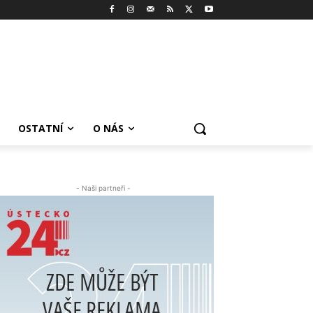
OSTATNÍ
O NÁS
- Naši partneři -