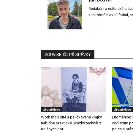
Redakční a editorské práci
konkrétně hlavně fotbal, c
SOUVISEJÍCÍ PŘÍSPĚVKY
Litoměřicko
Litoměřicko
Workshop šité a paličkované krajky
Litoměřice: 
nabídne praktické ukázky technik z
cyklistům po
Krušných hor
po celé prá