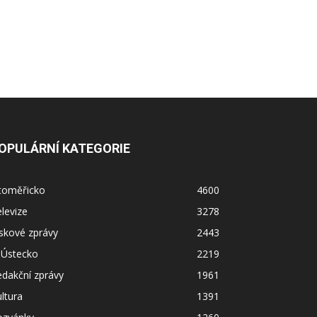
OPULÁRNÍ KATEGORIE
itoměřicko
4600
levize
3278
skové zprávy
2443
 Ústecko
2219
dakční zprávy
1961
ltura
1391