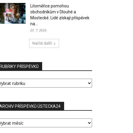
Litoměřice pomohou
obchodníkům v Dlouhé a
Mostecké. Lidé získají příspěvek
na...
23. 7. 2026
Načíst další
RUBRIKY PŘÍSPĚVKŮ
UBRIKY
ŘÍSPĚVKŮ
ARCHIV PŘÍSPĚVKŮ ÚSTECKA24
RCHIV
ŘÍSPĚVKŮ
STECKA24