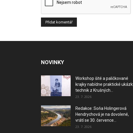
NOVINKY
Workshop šité a paličkované
krajky nabídne praktické ukázk
technik z Krušných...
23. 7. 2026
Redakce: Soňa Holingerová
Hendrychová je na dovolené,
vrátí se 30. července...
23. 7. 2026