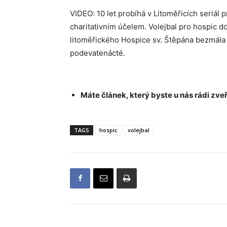
VIDEO: 10 let probíhá v Litoměřicích seriál 
charitativním účelem. Volejbal pro hospic 
litoměřického Hospice sv. Štěpána bezmála 5
podevatenácté.
Máte článek, který byste u nás rádi zveř
TAGS
hospic
volejbal