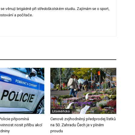
 se věnuji brigádně při středoškolském studiu. Zajímám se o sport,
estování a počítače.
Litoměřicko
Policie připomíná
Cenově zvýhodněný předprodej lístků
vinnost nosit přilbu akcí
na 50. Zahradu Čech je v plném
zdniny
proudu