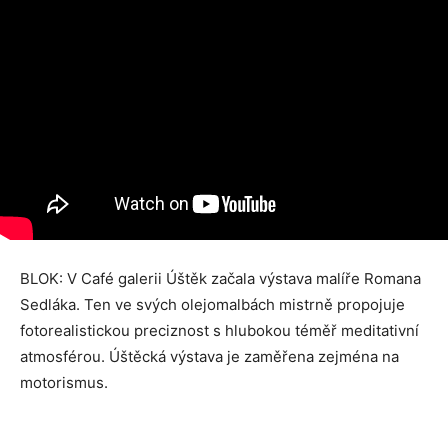
BLOK: V Café galerii Úštěk začala výstava malíře Romana
Sedláka. Ten ve svých olejomalbách mistrně propojuje
fotorealistickou preciznost s hlubokou téměř meditativní
atmosférou. Úštěcká výstava je zaměřena zejména na
motorismus.