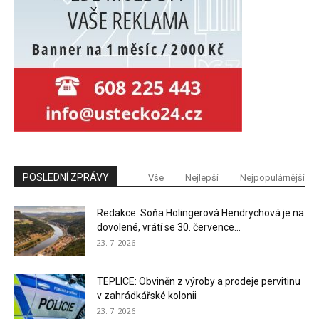
POSLEDNÍ ZPRÁVY
Vše
Nejlepší
Nejpopulárnější
Redakce: Soňa Holingerová Hendrychová je na
dovolené, vrátí se 30. července...
23. 7. 2026
TEPLICE: Obviněn z výroby a prodeje pervitinu
v zahrádkářské kolonii
23. 7. 2026