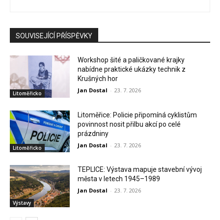
SOUVISEJÍCÍ PŘÍSPĚVKY
Workshop šité a paličkované krajky
nabídne praktické ukázky technik z
Krušných hor
Jan Dostal
-
23. 7. 2026
Litoměřicko
Litoměřice: Policie připomíná cyklistům
povinnost nosit přilbu akcí po celé
prázdniny
Jan Dostal
-
23. 7. 2026
Litoměřicko
TEPLICE: Výstava mapuje stavební vývoj
města v letech 1945–1989
Jan Dostal
-
23. 7. 2026
Výstavy