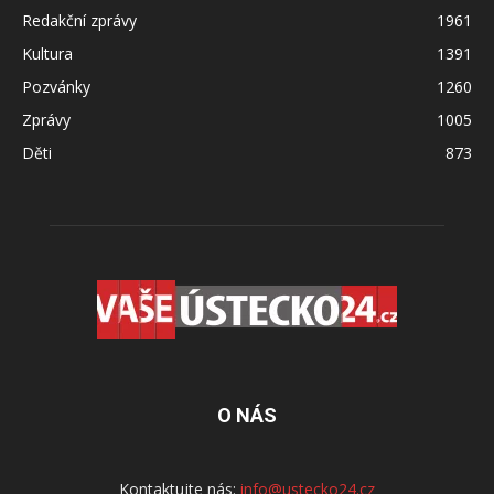
Redakční zprávy
1961
Kultura
1391
Pozvánky
1260
Zprávy
1005
Děti
873
O NÁS
Kontaktujte nás:
info@ustecko24.cz