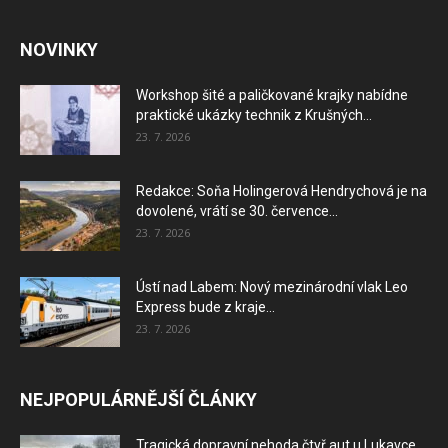
NOVINKY
Workshop šité a paličkované krajky nabídne
praktické ukázky technik z Krušných...
23. 7. 2026
Redakce: Soňa Holingerová Hendrychová je na
dovolené, vrátí se 30. července...
23. 7. 2026
Ústí nad Labem: Nový mezinárodní vlak Leo
Express bude z kraje...
23. 7. 2026
NEJPOPULÁRNĚJŠÍ ČLÁNKY
Tragická dopravní nehoda čtyř aut u Lukavce,