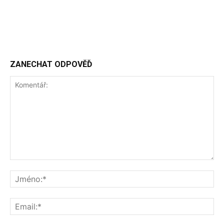
ZANECHAT ODPOVĚĎ
Komentář:
Jm
Ema