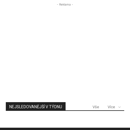
- Reklama -
NEJSLEDOVANĚJŠÍ V TÝDNU
Vše
Více