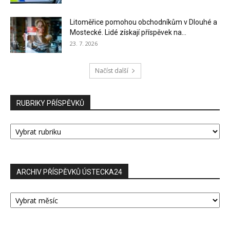
Litoměřice pomohou obchodníkům v Dlouhé a
Mostecké. Lidé získají příspěvek na...
23. 7. 2026
Načíst další
RUBRIKY PŘÍSPĚVKŮ
RUBRIKY
PŘÍSPĚVKŮ
ARCHIV PŘÍSPĚVKŮ ÚSTECKA24
ARCHIV
PŘÍSPĚVKŮ
ÚSTECKA24