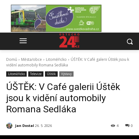
Domů
Města/obce
Litoměřicko
ÚŠTĚK: V Café galerii Úštěk jsou k
vidění automobily Romana Sedláka
Litoměřicko
Televize
Úštěk
Výstavy
ÚŠTĚK: V Café galerii Úštěk
jsou k vidění automobily
Romana Sedláka
Jan Dostal
26. 5. 2026
4
0