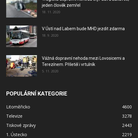
jeden člověk zemřel
18. 11. 2020
V Ústí nad Labem bude MHD jezdit zdarma
18. 9. 2020
Vážná dopravní nehoda mezi Lovosicemi a
Terezínem. Přiletěl i vrtulník
5. 11. 2020
POPULÁRNÍ KATEGORIE
Litoměřicko
4600
Televize
3278
Tiskové zprávy
2443
1. Ústecko
2219