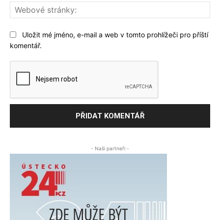
We
str
Uložit mé jméno, e-mail a web v tomto prohlížeči pro příští
komentář.
- Naši partneři -