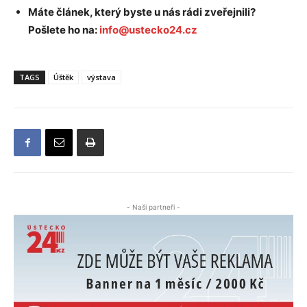
Máte článek, který byste u nás rádi zveřejnili?
Pošlete ho na:
info@ustecko24.cz
TAGS
Úštěk
výstava
- Naši partneři -