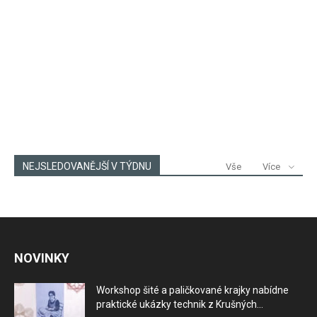
NEJSLEDOVANĚJŠÍ V TÝDNU
Vše
Více
NOVINKY
Workshop šité a paličkované krajky nabídne
praktické ukázky technik z Krušných...