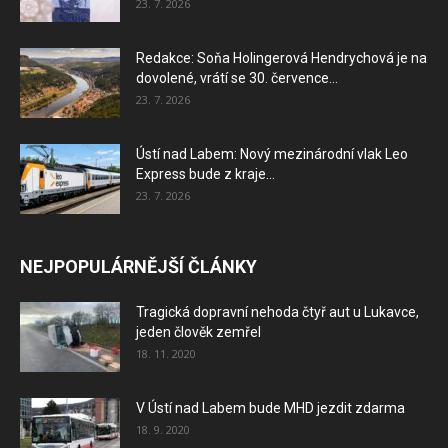
23. 7. 2026
Redakce: Soňa Holingerová Hendrychová je na
dovolené, vrátí se 30. července...
23. 7. 2026
Ústí nad Labem: Nový mezinárodní vlak Leo
Express bude z kraje...
23. 7. 2026
NEJPOPULÁRNĚJŠÍ ČLÁNKY
Tragická dopravní nehoda čtyř aut u Lukavce,
jeden člověk zemřel
18. 11. 2020
V Ústí nad Labem bude MHD jezdit zdarma
18. 9. 2020