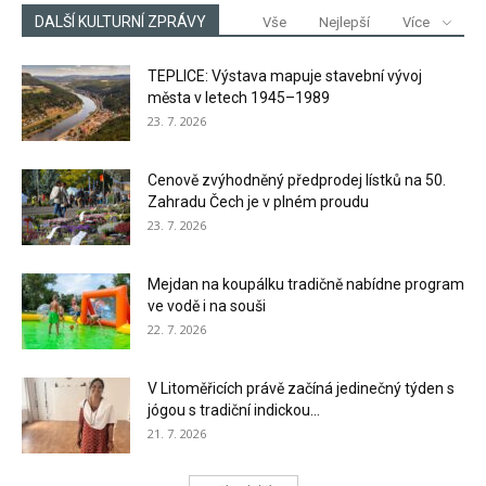
DALŠÍ KULTURNÍ ZPRÁVY
Vše
Nejlepší
Více
TEPLICE: Výstava mapuje stavební vývoj
města v letech 1945–1989
23. 7. 2026
Cenově zvýhodněný předprodej lístků na 50.
Zahradu Čech je v plném proudu
23. 7. 2026
Mejdan na koupálku tradičně nabídne program
ve vodě i na souši
22. 7. 2026
V Litoměřicích právě začíná jedinečný týden s
jógou s tradiční indickou...
21. 7. 2026