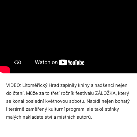
VIDEO: Litoměřický Hrad zaplnily knihy a nadšenci nejen
do čtení. Může za to třetí ročník festivalu ZÁLOŽKA, který
se konal poslední květnovou sobotu. Nabídl nejen bohatý,
literárně zaměřený kulturní program, ale také stánky
malých nakladatelství a místních autorů.