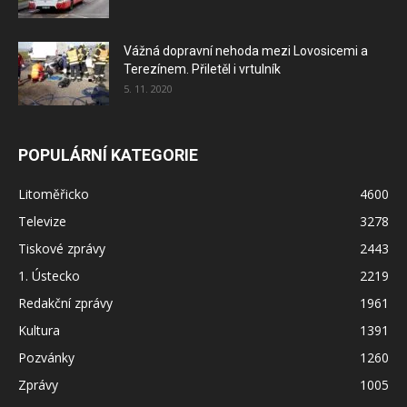
Vážná dopravní nehoda mezi Lovosicemi a
Terezínem. Přiletěl i vrtulník
5. 11. 2020
POPULÁRNÍ KATEGORIE
Litoměřicko
4600
Televize
3278
Tiskové zprávy
2443
1. Ústecko
2219
Redakční zprávy
1961
Kultura
1391
Pozvánky
1260
Zprávy
1005