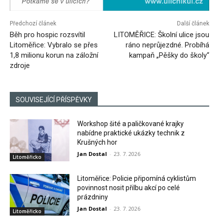
Předchozí článek
Další článek
Běh pro hospic rozsvítil
LITOMĚŘICE: Školní ulice jsou
Litoměřice: Vybralo se přes
ráno neprůjezdné. Probíhá
1,8 milionu korun na záložní
kampaň „Pěšky do školy“
zdroje
SOUVISEJÍCÍ PŘÍSPĚVKY
Workshop šité a paličkované krajky
nabídne praktické ukázky technik z
Krušných hor
Jan Dostal
-
23. 7. 2026
Litoměřicko
Litoměřice: Policie připomíná cyklistům
povinnost nosit přilbu akcí po celé
prázdniny
Jan Dostal
-
23. 7. 2026
Litoměřicko