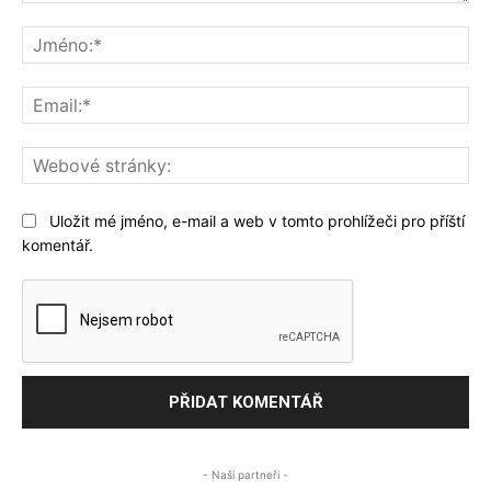
Komentář:
Jm
Ema
We
str
Uložit mé jméno, e-mail a web v tomto prohlížeči pro příští
komentář.
- Naši partneři -