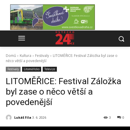
Domů
Kultura
Festivaly
LITOMĚŘICE: Festival Záložka byl zase o
něco větší a povedenější
Festivaly
Litoměřicko
Televize
LITOMĚŘICE: Festival Záložka
byl zase o něco větší a
povedenější
Lukáš Fíla
3. 6. 2026
3
0