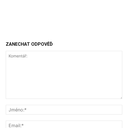
ZANECHAT ODPOVĚĎ
Komentář:
Jm
Ema