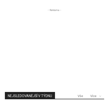
- Reklama -
NEJSLEDOVANĚJŠÍ V TÝDNU
Vše
Více