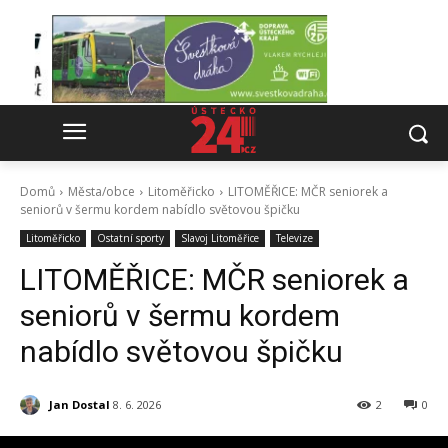
Domů
Města/obce
Litoměřicko
LITOMĚŘICE: MČR seniorek a
seniorů v šermu kordem nabídlo světovou špičku
Litoměřicko
Ostatní sporty
Slavoj Litoměřice
Televize
LITOMĚŘICE: MČR seniorek a
seniorů v šermu kordem
nabídlo světovou špičku
Jan Dostal
8. 6. 2026
2
0