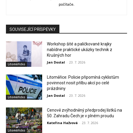
počítače.
SOUVISEJÍCÍ PŘÍSPĚVKY
Workshop šité a paličkované krajky
nabídne praktické ukázky technik z
Krušných hor
Jan Dostal
-
23. 7. 2026
Litoměřicko
Litoměřice: Policie připomíná cyklistům
povinnost nosit přilbu akcí po celé
prázdniny
Jan Dostal
-
23. 7. 2026
Litoměřicko
Cenově zvýhodněný předprodej lístků na
50. Zahradu Čech je v plném proudu
Kateřina Hažvová
-
23. 7. 2026
Litoměřicko