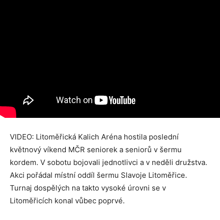
VIDEO: Litoměřická Kalich Aréna hostila poslední
květnový víkend MČR seniorek a seniorů v šermu
kordem. V sobotu bojovali jednotlivci a v neděli družstva.
Akci pořádal místní oddíl šermu Slavoje Litoměřice.
Turnaj dospělých na takto vysoké úrovni se v
Litoměřicích konal vůbec poprvé.