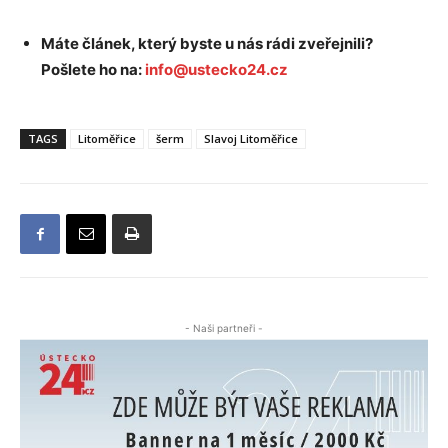
Máte článek, který byste u nás rádi zveřejnili?
Pošlete ho na:
info@ustecko24.cz
TAGS
Litoměřice
šerm
Slavoj Litoměřice
- Naši partneři -