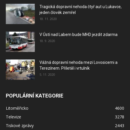
Tragická dopravní nehoda čtyř aut u Lukavce,
jeden člověk zemřel
18. 11. 2020
V Ústí nad Labem bude MHD jezdit zdarma
18. 9. 2020
Vážná dopravní nehoda mezi Lovosicemi a
Terezínem. Přiletěl i vrtulník
5. 11. 2020
POPULÁRNÍ KATEGORIE
Litoměřicko
4600
Televize
3278
Tiskové zprávy
2443