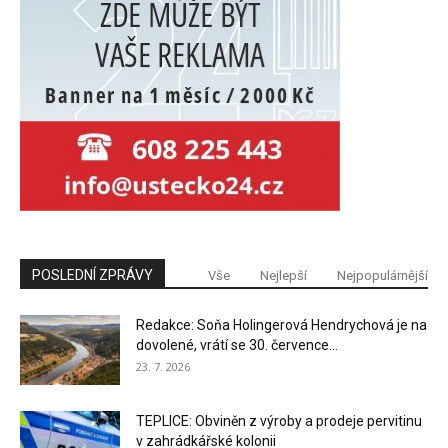
POSLEDNÍ ZPRÁVY
Vše
Nejlepší
Nejpopulárnější
Redakce: Soňa Holingerová Hendrychová je na
dovolené, vrátí se 30. července...
23. 7. 2026
TEPLICE: Obviněn z výroby a prodeje pervitinu
v zahrádkářské kolonii