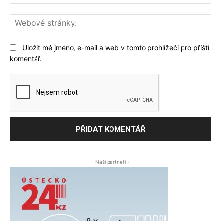
We
str
Uložit mé jméno, e-mail a web v tomto prohlížeči pro příští
komentář.
- Naši partneři -