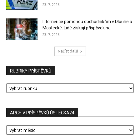
23. 7. 2026
Litoměřice pomohou obchodníkům v Dlouhé a
Mostecké. Lidé získají příspěvek na...
23. 7. 2026
Načíst další
RUBRIKY PŘÍSPĚVKŮ
RUBRIKY
PŘÍSPĚVKŮ
ARCHIV PŘÍSPĚVKŮ ÚSTECKA24
ARCHIV
PŘÍSPĚVKŮ
ÚSTECKA24