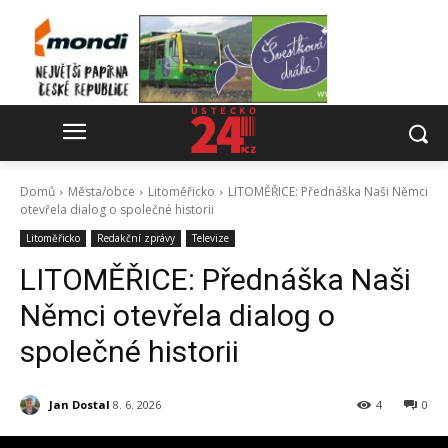
Domů
Města/obce
Litoměřicko
LITOMĚŘICE: Přednáška Naši Němci
otevřela dialog o společné historii
Litoměřicko
Redakční zprávy
Televize
LITOMĚŘICE: Přednáška Naši
Němci otevřela dialog o
společné historii
Jan Dostal
8. 6. 2026
4
0