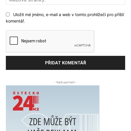
str
Uložit mé jméno, e-mail a web v tomto prohlížeči pro příští
komentář.
- Naši partneři -