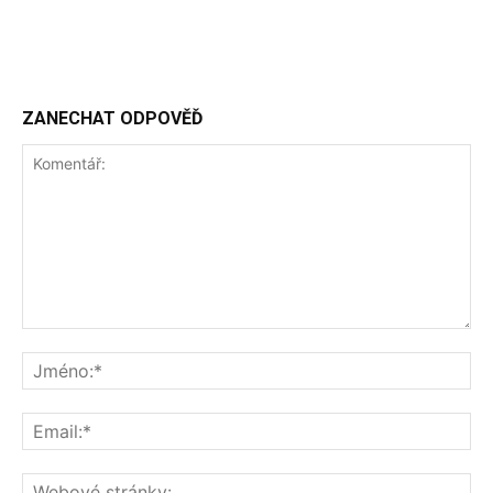
ZANECHAT ODPOVĚĎ
Komentář:
Jm
Ema
We