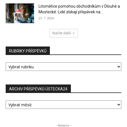
Litoměřice pomohou obchodníkům v Dlouhé a
Mostecké. Lidé získají příspěvek na...
23. 7. 2026
Načíst další
RUBRIKY PŘÍSPĚVKŮ
RUBRIKY
PŘÍSPĚVKŮ
ARCHIV PŘÍSPĚVKŮ ÚSTECKA24
ARCHIV
PŘÍSPĚVKŮ
ÚSTECKA24
- Reklama -