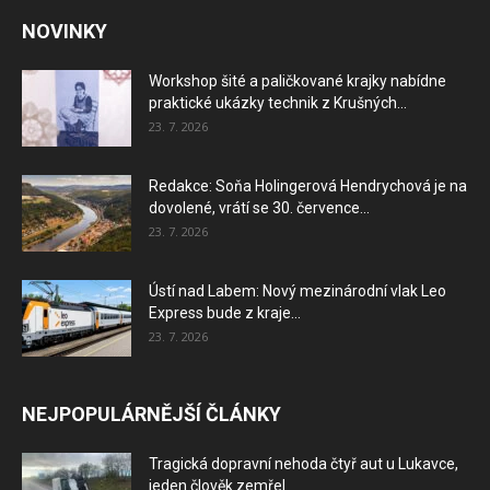
NOVINKY
Workshop šité a paličkované krajky nabídne
praktické ukázky technik z Krušných...
23. 7. 2026
Redakce: Soňa Holingerová Hendrychová je na
dovolené, vrátí se 30. července...
23. 7. 2026
Ústí nad Labem: Nový mezinárodní vlak Leo
Express bude z kraje...
23. 7. 2026
NEJPOPULÁRNĚJŠÍ ČLÁNKY
Tragická dopravní nehoda čtyř aut u Lukavce,
jeden člověk zemřel