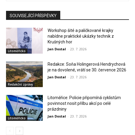
SOUVISEJÍCÍ PŘÍSPĚVKY
Workshop šité a paličkované krajky
nabídne praktické ukázky technik z
Krušných hor
Jan Dostal
-
23. 7. 2026
Litoměřicko
Redakce: Soňa Holingerová Hendrychová
je na dovolené, vrátí se 30. července 2026
Jan Dostal
-
23. 7. 2026
Redakční zprávy
Litoměřice: Policie připomíná cyklistům
povinnost nosit přilbu akcí po celé
prázdniny
Jan Dostal
-
23. 7. 2026
Litoměřicko