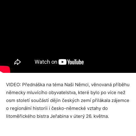
VIDEO: Přednáška na téma Naši Němci, věnovaná příběhu
německy mluvícího obyvatelstva, které bylo po více než
osm století součástí dějin českých zemí přilákala zájemce
o regionální historii i česko-německé vztahy do
litoměřického bistra Jeřabina v úterý 26. května.