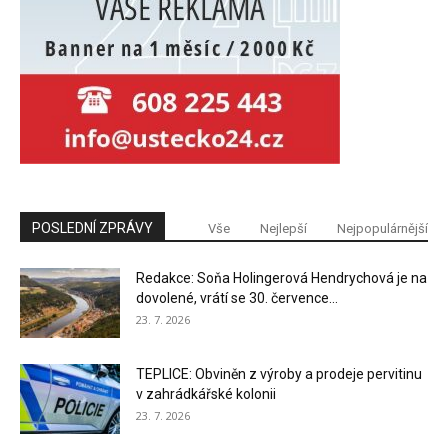
POSLEDNÍ ZPRÁVY
Vše
Nejlepší
Nejpopulárnější
Redakce: Soňa Holingerová Hendrychová je na
dovolené, vrátí se 30. července...
23. 7. 2026
TEPLICE: Obviněn z výroby a prodeje pervitinu
v zahrádkářské kolonii
23. 7. 2026