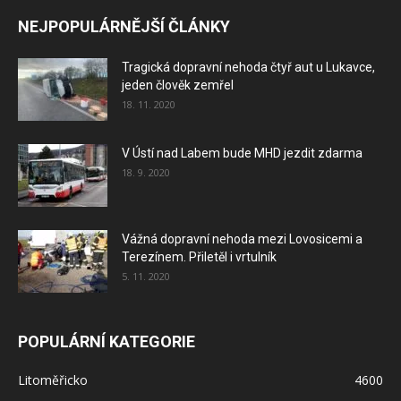
NEJPOPULÁRNĚJŠÍ ČLÁNKY
Tragická dopravní nehoda čtyř aut u Lukavce,
jeden člověk zemřel
18. 11. 2020
V Ústí nad Labem bude MHD jezdit zdarma
18. 9. 2020
Vážná dopravní nehoda mezi Lovosicemi a
Terezínem. Přiletěl i vrtulník
5. 11. 2020
POPULÁRNÍ KATEGORIE
Litoměřicko
4600