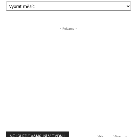
ARCHIV
PŘÍSPĚVKŮ
ÚSTECKA24
- Reklama -
NEJSLEDOVANĚJŠÍ V TÝDNU
Vše
Více