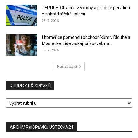
TEPLICE: Obviněn z výroby a prodeje pervitinu
v zahrádkářské kolonii
23. 7. 2026
Litoměřice pomohou obchodníkům v Dlouhé a
Mostecké. Lidé získají příspěvek na...
23. 7. 2026
Načíst další
RUBRIKY PŘÍSPĚVKŮ
RUBRIKY
PŘÍSPĚVKŮ
ARCHIV PŘÍSPĚVKŮ ÚSTECKA24