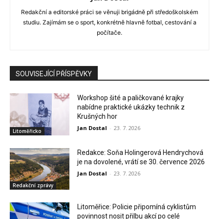
Redakční a editorské práci se věnuji brigádně při středoškolském
studiu. Zajímám se o sport, konkrétně hlavně fotbal, cestování a
počítače.
SOUVISEJÍCÍ PŘÍSPĚVKY
Workshop šité a paličkované krajky
nabídne praktické ukázky technik z
Krušných hor
Jan Dostal
-
23. 7. 2026
Litoměřicko
Redakce: Soňa Holingerová Hendrychová
je na dovolené, vrátí se 30. července 2026
Jan Dostal
-
23. 7. 2026
Redakční zprávy
Litoměřice: Policie připomíná cyklistům
povinnost nosit přilbu akcí po celé