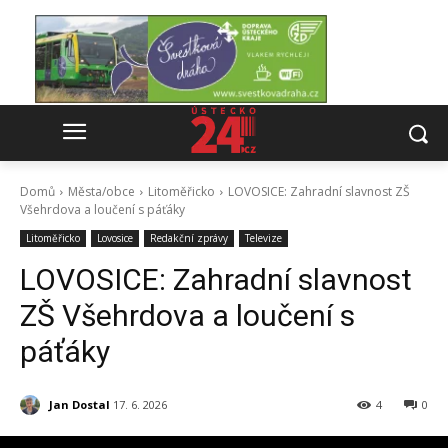
Domů
Města/obce
Litoměřicko
LOVOSICE: Zahradní slavnost ZŠ
Všehrdova a loučení s páťáky
Litoměřicko
Lovosice
Redakční zprávy
Televize
LOVOSICE: Zahradní slavnost
ZŠ Všehrdova a loučení s
páťáky
Jan Dostal
17. 6. 2026
4
0