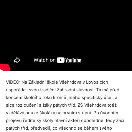
VIDEO: Na Základní škole Všehrdova v Lovosicích
uspořádali svou tradiční Zahradní slavnost. Ta má před
koncem školního roku kromě jiného specifický účel, a
sice rozloučení s žáky pátých tříd. ZŠ Všehrdova totiž
vzdělává pouze školáky na prvním stupni. Po úvodním
projevu ředitelky školy hlavní aktéři odpoledne, tedy žáci
pátých tříd, předvedli, co všechno se během svého