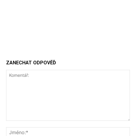
ZANECHAT ODPOVĚĎ
Komentář:
Jm