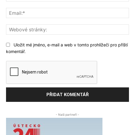
Ema
We
str
Uložit mé jméno, e-mail a web v tomto prohlížeči pro příští
komentář.
- Naši partneři -