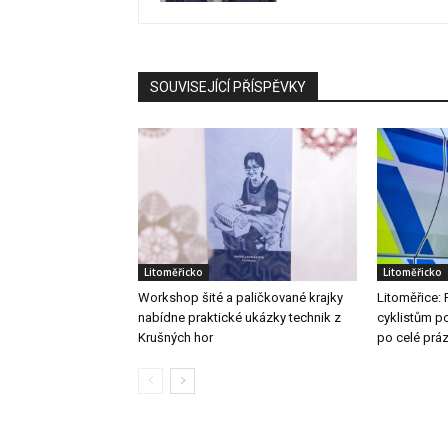
SOUVISEJÍCÍ PŘÍSPĚVKY
Litoměřicko
Litoměřicko
Workshop šité a paličkované krajky
Litoměřice: 
nabídne praktické ukázky technik z
cyklistům po
Krušných hor
po celé prá