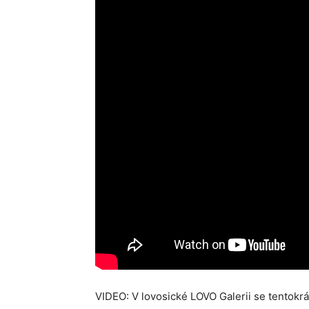
VIDEO: V lovosické LOVO Galerii se tentokrát