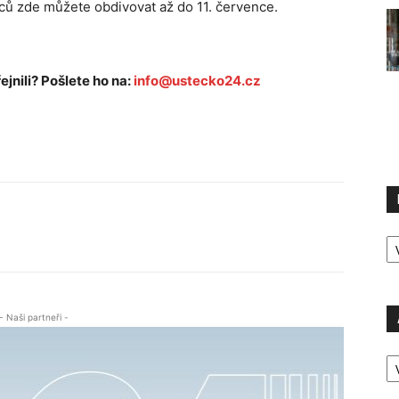
ců zde můžete obdivovat až do 11. července.
ejnili? Pošlete ho na:
info@ustecko24.cz
R
P
- Naši partneři -
A
P
Ú