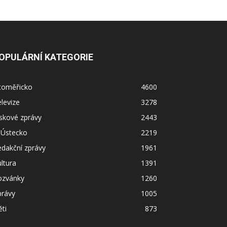
OPULÁRNÍ KATEGORIE
itoměřicko
4600
levize
3278
skové zprávy
2443
 Ústecko
2219
dakční zprávy
1961
ltura
1391
ozvánky
1260
právy
1005
ti
873