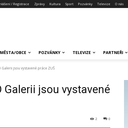
hlášení / Registrace
Zprávy
Kultura
Sport
Pozvánky
Televize
O nás
MĚSTA/OBCE
POZVÁNKY
TELEVIZE
PARTNEŘI
Galerii jsou vystavené práce ZUŠ
Galerii jsou vystavené
2
0