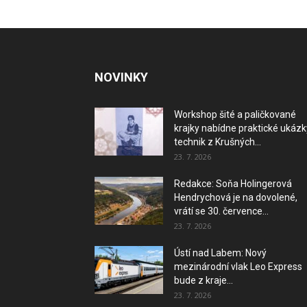
NOVINKY
Workshop šité a paličkované
krajky nabídne praktické ukázk
technik z Krušných...
23. 7. 2026
Redakce: Soňa Holingerová
Hendrychová je na dovolené,
vrátí se 30. července...
23. 7. 2026
Ústí nad Labem: Nový
mezinárodní vlak Leo Express
bude z kraje...
23. 7. 2026