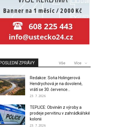
POSLEDNÍ ZPRÁVY
Vše
Více
Redakce: Soňa Holingerová
Hendrychová je na dovolené,
vrátí se 30. července...
23. 7. 2026
TEPLICE: Obviněn z výroby a
prodeje pervitinu v zahrádkářské
kolonii
23. 7. 2026