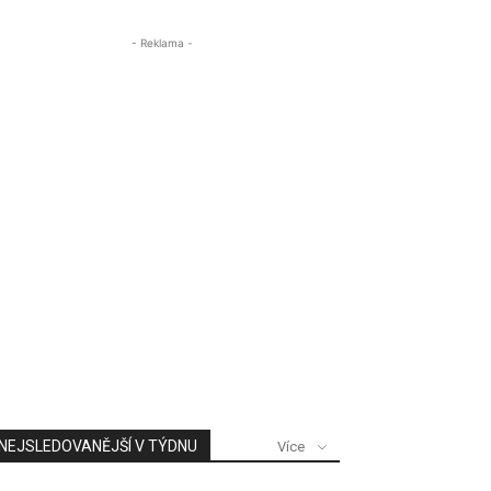
- Reklama -
NEJSLEDOVANĚJŠÍ V TÝDNU
Více