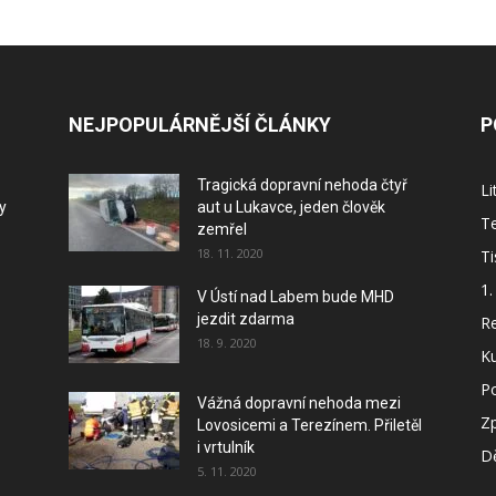
NEJPOPULÁRNĚJŠÍ ČLÁNKY
P
Tragická dopravní nehoda čtyř
L
y
aut u Lukavce, jeden člověk
Te
zemřel
18. 11. 2020
Ti
1.
V Ústí nad Labem bude MHD
jezdit zdarma
Re
18. 9. 2020
Ku
P
Vážná dopravní nehoda mezi
Z
Lovosicemi a Terezínem. Přiletěl
i vrtulník
Dě
5. 11. 2020