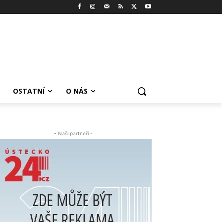
OSTATNÍ
O NÁS
- Naši partneři -