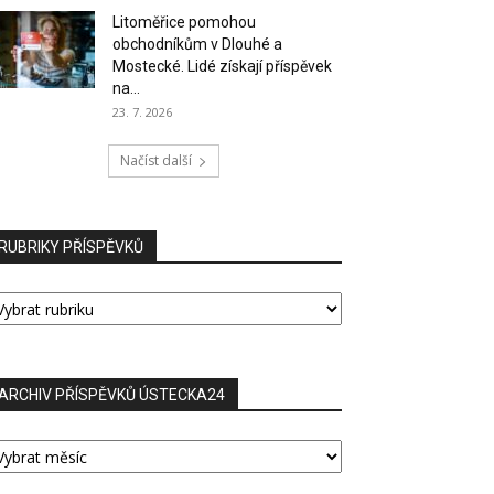
Litoměřice pomohou
obchodníkům v Dlouhé a
Mostecké. Lidé získají příspěvek
na...
23. 7. 2026
Načíst další
RUBRIKY PŘÍSPĚVKŮ
UBRIKY
ŘÍSPĚVKŮ
ARCHIV PŘÍSPĚVKŮ ÚSTECKA24
RCHIV
ŘÍSPĚVKŮ
STECKA24