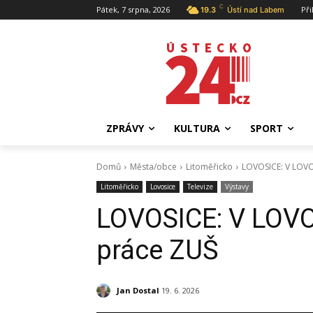
C
Pátek, 7 srpna, 2026
Při
19.3
Ústí nad Labem
ZPRÁVY
KULTURA
SPORT
Domů
Města/obce
Litoměřicko
LOVOSICE: V LOVO 
Litoměřicko
Lovosice
Televize
Výstavy
LOVOSICE: V LOVO 
práce ZUŠ
Jan Dostal
19. 6. 2026