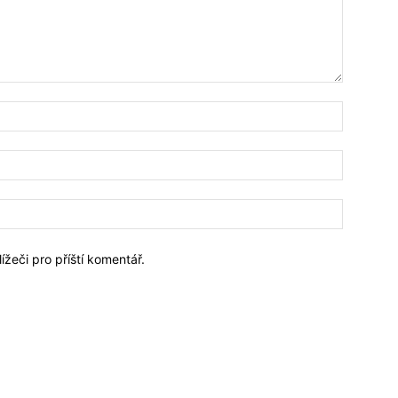
Jméno:*
Email:*
Webové
stránky:
ížeči pro příští komentář.