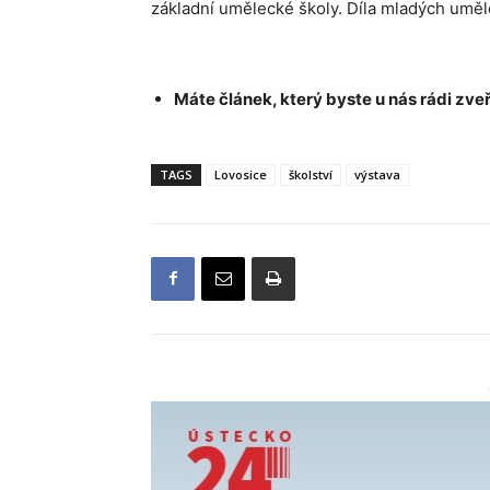
základní umělecké školy. Díla mladých uměl
Máte článek, který byste u nás rádi zveř
TAGS
Lovosice
školství
výstava