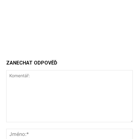
ZANECHAT ODPOVĚĎ
Komentář:
Jm