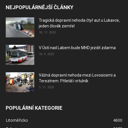
NEJPOPULÁRNĚJŠÍ ČLÁNKY
Tragická dopravní nehoda čtyř aut u Lukavce,
jeden člověk zemřel
18. 11. 2020
V Ústí nad Labem bude MHD jezdit zdarma
18. 9. 2020
Vážná dopravní nehoda mezi Lovosicemi a
Terezínem. Přiletěl i vrtulník
5. 11. 2020
POPULÁRNÍ KATEGORIE
Litoměřicko
4600