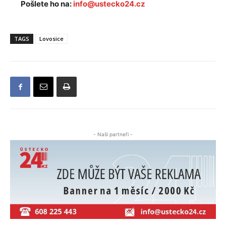
Pošlete ho na:
info@ustecko24.cz
TAGS
Lovosice
- Naši partneři -