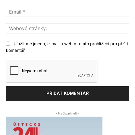
Ema
We
str
Uložit mé jméno, e-mail a web v tomto prohlížeči pro příští
komentář.
- Naši partneři -