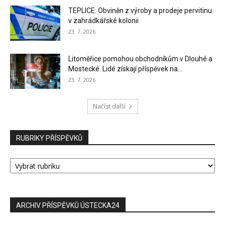
TEPLICE: Obviněn z výroby a prodeje pervitinu
v zahrádkářské kolonii
23. 7. 2026
Litoměřice pomohou obchodníkům v Dlouhé a
Mostecké. Lidé získají příspěvek na...
23. 7. 2026
Načíst další
RUBRIKY PŘÍSPĚVKŮ
RUBRIKY
PŘÍSPĚVKŮ
ARCHIV PŘÍSPĚVKŮ ÚSTECKA24
ARCHIV