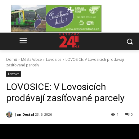
Domů
Města/obce
Lovosice
LOVOSICE: V Lovosicích prodávají
zasíťované parcely
Lovosice
LOVOSICE: V Lovosicích
prodávají zasíťované parcely
Jan Dostal
23. 6. 2026
1
0