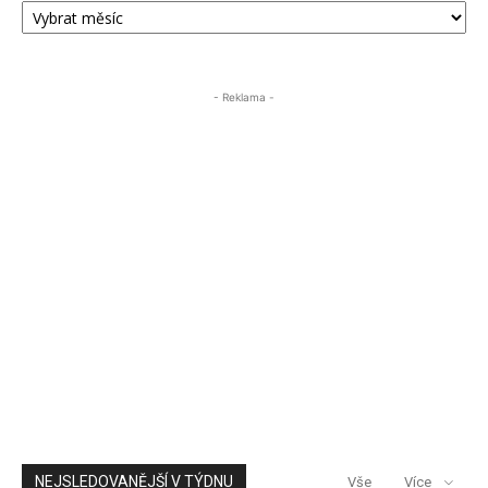
PŘÍSPĚVKŮ
ÚSTECKA24
- Reklama -
NEJSLEDOVANĚJŠÍ V TÝDNU
Vše
Více