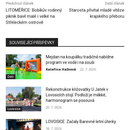
Předchozí článek
Další článek
LITOMĚŘICE: Bobíkův rodinný
Starosta přivítal mladé vítěze
piknik bavil malé i velké na
krajského přeboru
Střeleckém ostrově
SOUVISEJÍCÍ PŘÍSPĚVKY
Mejdan na koupálku tradičně nabídne
program ve vodě i na souši
Kateřina Hažvová
-
22. 7. 2026
Děti
Rekonstrukce křižovatky U Jatek v
Lovosicích stojí. Podloží je měkké,
harmonogram se posouvá
20. 7. 2026
Lovosice
LOVOSICE: Začaly Barevné letní úterky
18. 7. 2026