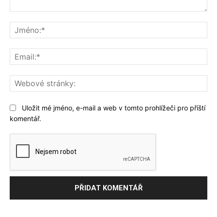
Komentář:
Jm
Ema
We
str
Uložit mé jméno, e-mail a web v tomto prohlížeči pro příští
komentář.