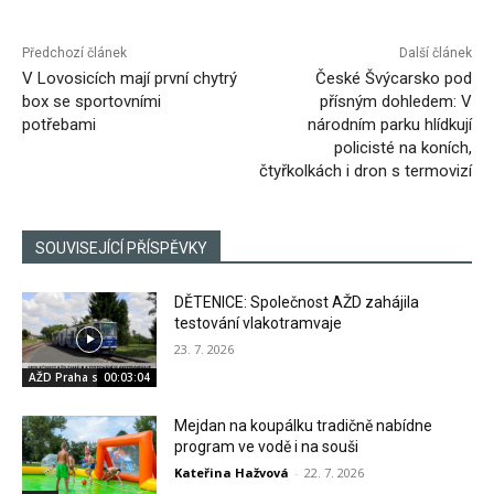
Předchozí článek
Další článek
V Lovosicích mají první chytrý
České Švýcarsko pod
box se sportovními
přísným dohledem: V
potřebami
národním parku hlídkují
policisté na koních,
čtyřkolkách i dron s termovizí
SOUVISEJÍCÍ PŘÍSPĚVKY
DĚTENICE: Společnost AŽD zahájila
testování vlakotramvaje
23. 7. 2026
AŽD Praha s.r.o.
00:03:04
Mejdan na koupálku tradičně nabídne
program ve vodě i na souši
Kateřina Hažvová
-
22. 7. 2026