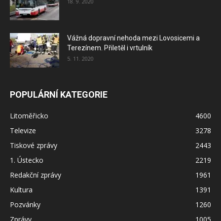
18. 9. 2020
Vážná dopravní nehoda mezi Lovosicemi a
Terezínem. Přiletěl i vrtulník
5. 11. 2020
POPULÁRNÍ KATEGORIE
Litoměřicko
4600
Televize
3278
Tiskové zprávy
2443
1. Ústecko
2219
Redakční zprávy
1961
Kultura
1391
Pozvánky
1260
Zprávy
1005