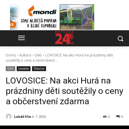
Domů
Kultura
Děti
LOVOSICE: Na akci Hurá na prázdniny děti
soutěžily o ceny a občerstvení...
Děti
Lovosice
Televize
LOVOSICE: Na akci Hurá na
prázdniny děti soutěžily o ceny
a občerstvení zdarma
Lukáš Fíla
6. 7. 2026
2
0