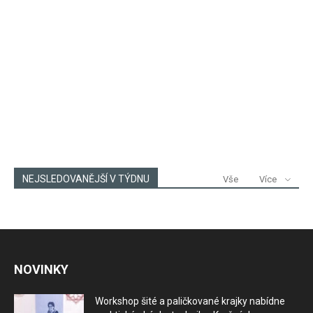
NEJSLEDOVANĚJŠÍ V TÝDNU
Vše
Více
NOVINKY
Workshop šité a paličkované krajky nabídne