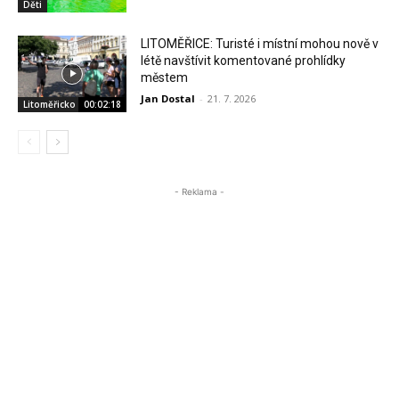
Děti
LITOMĚŘICE: Turisté i místní mohou nově v
létě navštívit komentované prohlídky
městem
Jan Dostal
-
21. 7. 2026
Litoměřicko
00:02:18
- Reklama -