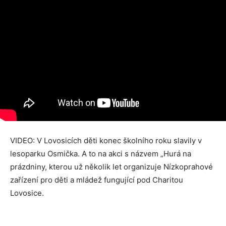
VIDEO: V Lovosicích děti konec školního roku slavily v
lesoparku Osmička. A to na akci s názvem „Hurá na
prázdniny, kterou už několik let organizuje Nízkoprahové
zařízení pro děti a mládež fungující pod Charitou
Lovosice.