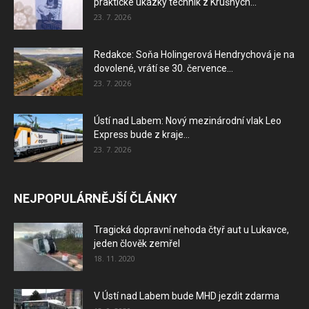
praktické ukázky technik z Krušných...
23. 7. 2026
Redakce: Soňa Holingerová Hendrychová je na
dovolené, vrátí se 30. července...
23. 7. 2026
Ústí nad Labem: Nový mezinárodní vlak Leo
Express bude z kraje...
23. 7. 2026
NEJPOPULÁRNĚJŠÍ ČLÁNKY
Tragická dopravní nehoda čtyř aut u Lukavce,
jeden člověk zemřel
18. 11. 2020
V Ústí nad Labem bude MHD jezdit zdarma