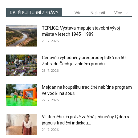
DALŠÍ KULTURNÍ ZPRÁVY
Vše
Nejlepší
Více
TEPLICE: Výstava mapuje stavební vývoj
města v letech 1945–1989
23. 7. 2026
Cenově zvýhodněný předprodej lístků na 50.
Zahradu Čech je v plném proudu
23. 7. 2026
Mejdan na koupálku tradičně nabídne program
ve vodě i na souši
22. 7. 2026
V Litoměřicích právě začíná jedinečný týden s
jógou s tradiční indickou...
21. 7. 2026