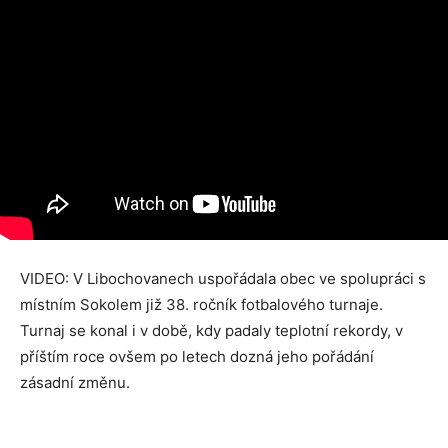
VIDEO: V Libochovanech uspořádala obec ve spolupráci s
místním Sokolem již 38. ročník fotbalového turnaje.
Turnaj se konal i v době, kdy padaly teplotní rekordy, v
příštím roce ovšem po letech dozná jeho pořádání
zásadní změnu.