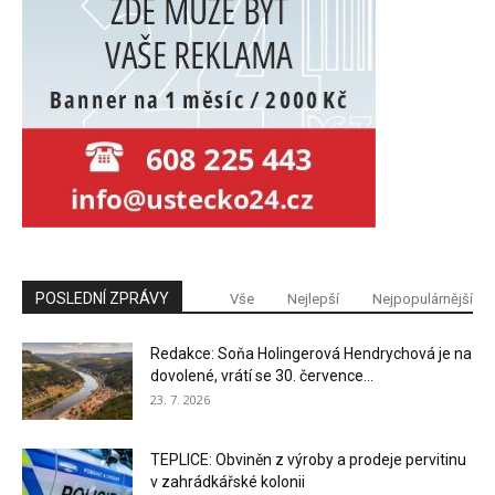
POSLEDNÍ ZPRÁVY
Vše
Nejlepší
Nejpopulárnější
Redakce: Soňa Holingerová Hendrychová je na
dovolené, vrátí se 30. července...
23. 7. 2026
TEPLICE: Obviněn z výroby a prodeje pervitinu
v zahrádkářské kolonii