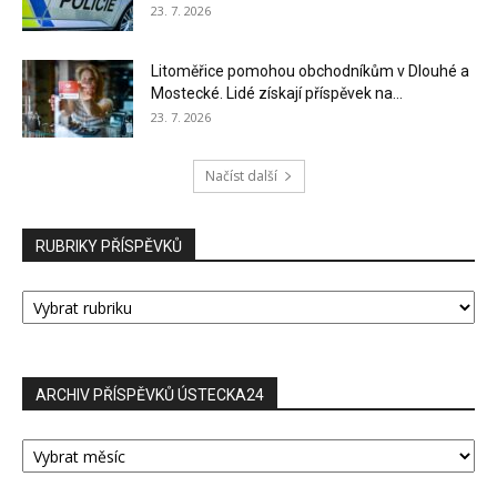
23. 7. 2026
Litoměřice pomohou obchodníkům v Dlouhé a
Mostecké. Lidé získají příspěvek na...
23. 7. 2026
Načíst další
RUBRIKY PŘÍSPĚVKŮ
RUBRIKY
PŘÍSPĚVKŮ
ARCHIV PŘÍSPĚVKŮ ÚSTECKA24
ARCHIV
PŘÍSPĚVKŮ
ÚSTECKA24