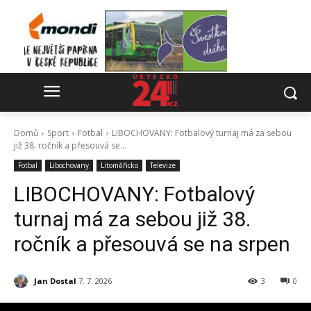
Domů
Sport
Fotbal
LIBOCHOVANY: Fotbalový turnaj má za sebou
již 38. ročník a přesouvá se...
Fotbal
Libochovany
Litoměřicko
Televize
LIBOCHOVANY: Fotbalový
turnaj má za sebou již 38.
ročník a přesouvá se na srpen
Jan Dostal
7. 7. 2026
3
0