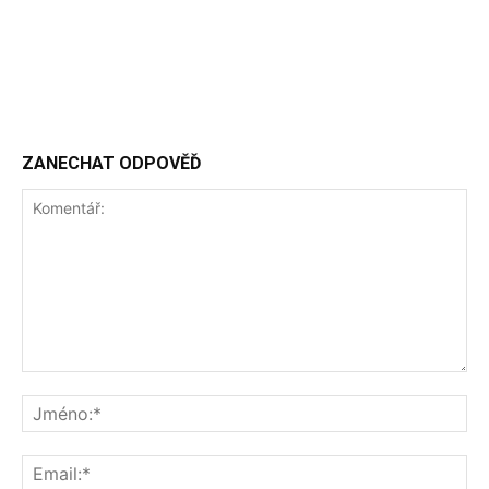
ZANECHAT ODPOVĚĎ
Komentář:
Jm
Ema