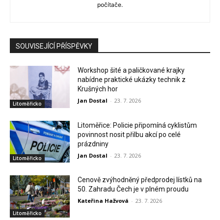
počítače.
SOUVISEJÍCÍ PŘÍSPĚVKY
Workshop šité a paličkované krajky
nabídne praktické ukázky technik z
Krušných hor
Jan Dostal
-
23. 7. 2026
Litoměřicko
Litoměřice: Policie připomíná cyklistům
povinnost nosit přilbu akcí po celé
prázdniny
Jan Dostal
-
23. 7. 2026
Litoměřicko
Cenově zvýhodněný předprodej lístků na
50. Zahradu Čech je v plném proudu
Kateřina Hažvová
-
23. 7. 2026
Litoměřicko