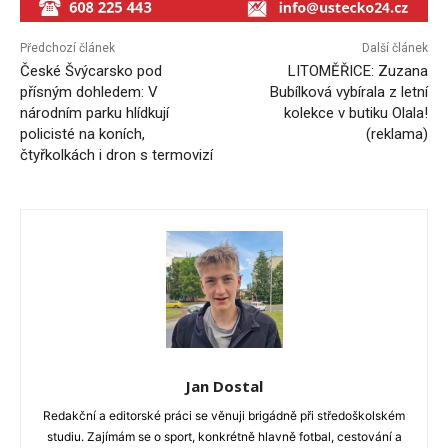
Předchozí článek
Další článek
České Švýcarsko pod
LITOMĚŘICE: Zuzana
přísným dohledem: V
Bubílková vybírala z letní
národním parku hlídkují
kolekce v butiku Olala!
policisté na koních,
(reklama)
čtyřkolkách i dron s termovizí
Jan Dostal
Redakční a editorské práci se věnuji brigádně při středoškolském
studiu. Zajímám se o sport, konkrétně hlavně fotbal, cestování a