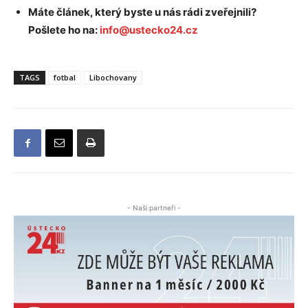
Máte článek, který byste u nás rádi zveřejnili?
Pošlete ho na:
info@ustecko24.cz
TAGS
fotbal
Libochovany
- Naši partneři -