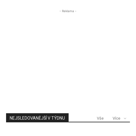
- Reklama -
NEJSLEDOVANĚJŠÍ V TÝDNU
Vše
Více