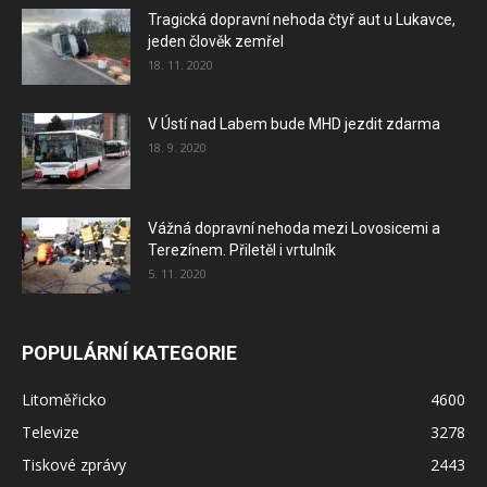
Tragická dopravní nehoda čtyř aut u Lukavce,
jeden člověk zemřel
18. 11. 2020
V Ústí nad Labem bude MHD jezdit zdarma
18. 9. 2020
Vážná dopravní nehoda mezi Lovosicemi a
Terezínem. Přiletěl i vrtulník
5. 11. 2020
POPULÁRNÍ KATEGORIE
Litoměřicko
4600
Televize
3278
Tiskové zprávy
2443