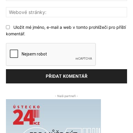
We
str
Uložit mé jméno, e-mail a web v tomto prohlížeči pro příští
komentář.
- Naši partneři -