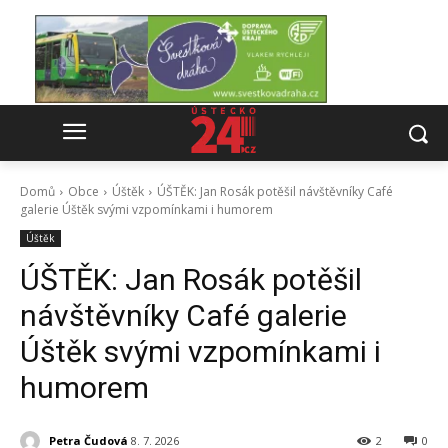
Domů
Obce
Úštěk
ÚŠTĚK: Jan Rosák potěšil návštěvníky Café
galerie Úštěk svými vzpomínkami i humorem
Úštěk
ÚŠTĚK: Jan Rosák potěšil
návštěvníky Café galerie
Úštěk svými vzpomínkami i
humorem
Petra Čudová
8. 7. 2026
2
0