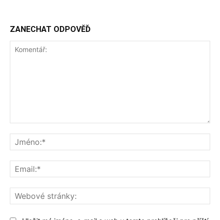
ZANECHAT ODPOVĚĎ
Komentář:
Jm
Ema
We
str