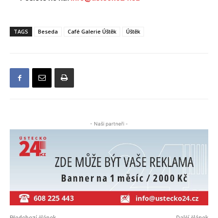
TAGS
Beseda
Café Galerie Úštěk
Úštěk
- Naši partneři -