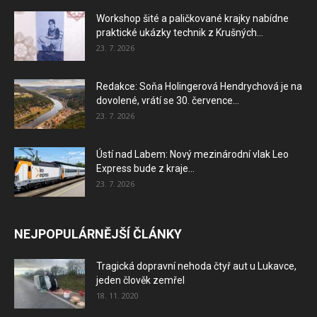
Workshop šité a paličkované krajky nabídne
praktické ukázky technik z Krušných...
23. 7. 2026
Redakce: Soňa Holingerová Hendrychová je na
dovolené, vrátí se 30. července...
23. 7. 2026
Ústí nad Labem: Nový mezinárodní vlak Leo
Express bude z kraje...
23. 7. 2026
NEJPOPULÁRNĚJŠÍ ČLÁNKY
Tragická dopravní nehoda čtyř aut u Lukavce,
jeden člověk zemřel
18. 11. 2020