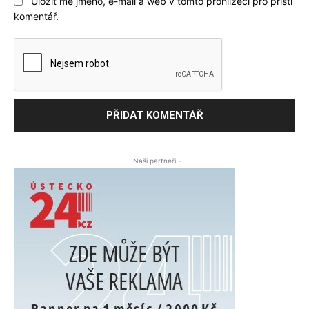
Uložit mé jméno, e-mail a web v tomto prohlížeči pro příští
komentář.
- Naši partneři -