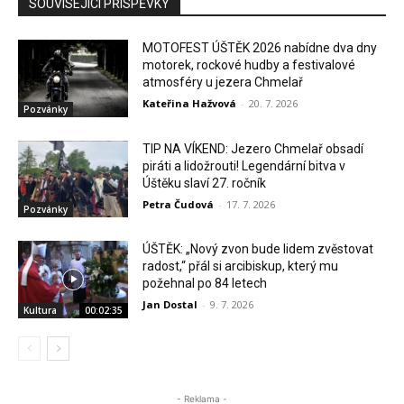
SOUVISEJÍCÍ PŘÍSPĚVKY
MOTOFEST ÚŠTĚK 2026 nabídne dva dny
motorek, rockové hudby a festivalové
atmosféry u jezera Chmelař
Kateřina Hažvová
-
20. 7. 2026
Pozvánky
TIP NA VÍKEND: Jezero Chmelař obsadí
piráti a lidožrouti! Legendární bitva v
Úštěku slaví 27. ročník
Petra Čudová
-
17. 7. 2026
Pozvánky
ÚŠTĚK: „Nový zvon bude lidem zvěstovat
radost,“ přál si arcibiskup, který mu
požehnal po 84 letech
Jan Dostal
-
9. 7. 2026
Kultura
00:02:35
- Reklama -