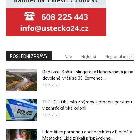
POSLEDNÍ ZPRÁVY
Vše
Nejlepší
Nejpopulárnější
Redakce: Soňa Holingerová Hendrychová je na
dovolené, vrátí se 30. července...
23. 7. 2026
TEPLICE: Obviněn z výroby a prodeje pervitinu
v zahrádkářské kolonii
23. 7. 2026
Litoměřice pomohou obchodníkům v Dlouhé a
Mostecké. Lidé získají příspěvek na...