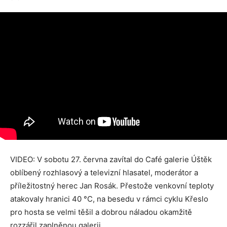
VIDEO: V sobotu 27. června zavítal do Café galerie Úštěk
oblíbený rozhlasový a televizní hlasatel, moderátor a
příležitostný herec Jan Rosák. Přestože venkovní teploty
atakovaly hranici 40 °C, na besedu v rámci cyklu Křeslo
pro hosta se velmi těšil a dobrou náladou okamžitě
rozzářil zaplněnou galerii.