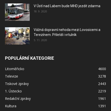
V Ústí nad Labem bude MHD jezdit zdarma
18. 9. 2020
Vážná dopravní nehoda mezi Lovosicemi a
Terezínem. Přiletěl i vrtulník
5. 11. 2020
POPULÁRNÍ KATEGORIE
Litoměřicko
4600
Televize
3278
Tiskové zprávy
2443
1. Ústecko
2219
Redakční zprávy
1961
Kultura
1391