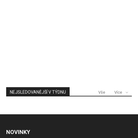
NEJSLEDOVANĚJŠÍ V TÝDNU
Vše
Více
NOVINKY