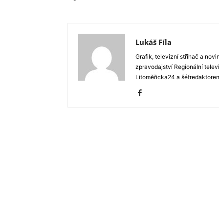
Lukáš Fíla
Grafik, televizní střihač a novi
zpravodajství Regionální tele
Litoměřicka24 a šéfredaktore