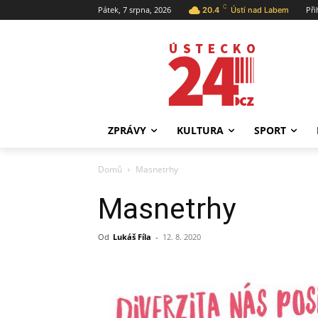
C
Pátek, 7 srpna, 2026
Při
20.4
Ústí nad Labem
ZPRÁVY
KULTURA
SPORT
Domů
Masnetrhy
Masnetrhy
Od
Lukáš Fíla
-
12. 8. 2020