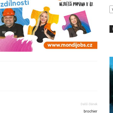
A
P
L
Další článek
brochier