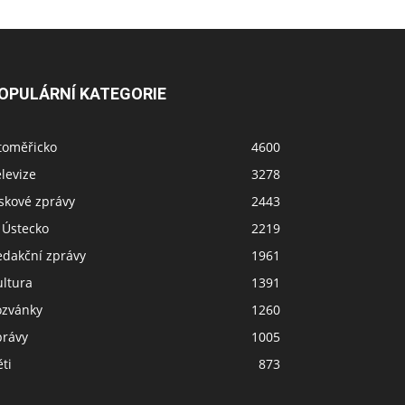
OPULÁRNÍ KATEGORIE
toměřicko
4600
levize
3278
skové zprávy
2443
 Ústecko
2219
edakční zprávy
1961
ultura
1391
ozvánky
1260
právy
1005
ti
873