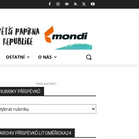
OSTATNÍ
O NÁS
- Naši partneři -
RUBRIKY PŘÍSPĚVKŮ
UBRIKY
ŘÍSPĚVKŮ
ARCHIV PŘÍSPĚVKŮ LITOMĚŘICKA24