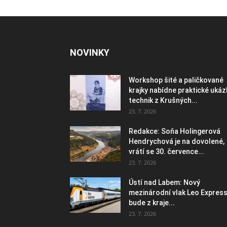
NOVINKY
Workshop šité a paličkované
krajky nabídne praktické ukáz
technik z Krušných...
23. 7. 2026
Redakce: Soňa Holingerová
Hendrychová je na dovolené,
vrátí se 30. července...
23. 7. 2026
Ústí nad Labem: Nový
mezinárodní vlak Leo Expres
bude z kraje...
23. 7. 2026