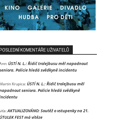
POSLEDNÍ KOMENTÁŘE UŽIVATELŮ
ÚSTÍ N. L.: Řidič trolejbusu měl napadnout
Ann
:
seniora. Policie hledá svědkyně incidentu
ÚSTÍ N. L.: Řidič trolejbusu měl
Martin Krupica
:
napadnout seniora. Policie hledá svědkyně
incidentu
AKTUALIZOVÁNO: Soutěž o vstupenky na 21.
viťa
:
ÚTULEK FEST má vítěze