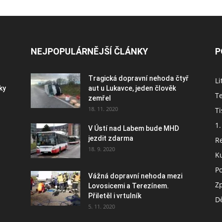
NEJPOPULÁRNĚJŠÍ ČLÁNKY
P
Tragická dopravní nehoda čtyř
Li
ky
aut u Lukavce, jeden člověk
Te
zemřel
18. 11. 2020
Ti
1.
V Ústí nad Labem bude MHD
jezdit zdarma
R
18. 9. 2020
K
P
Vážná dopravní nehoda mezi
Z
Lovosicemi a Terezínem.
s
Přiletěl i vrtulník
Dě
5. 11. 2020