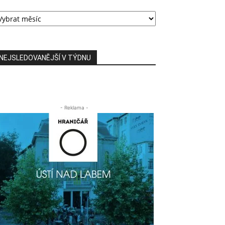
RCHIV
ŘÍSPĚVKŮ
ITOMĚŘICKA24
NEJSLEDOVANĚJŠÍ V TÝDNU
- Reklama -