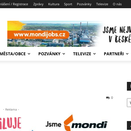
hlášení / Registrace
Zprávy
Kultura
Sport
Pozvánky
Televize
O nás
MĚSTA/OBCE
POZVÁNKY
TELEVIZE
PARTNEŘI
R
0
P
- Reklama -