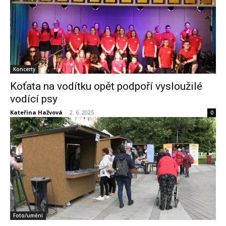
Koncerty
Koťata na vodítku opět podpoří vysloužilé
vodící psy
Kateřina Hažvová
-
2. 6. 2025
0
Foto/umění