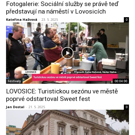
Fotogalerie: Sociální služby se právě teď
představují na náměstí v Lovosicích
Kateřina Hažvová
-
23. 5. 2025
0
Festivaly
00:04:00
LOVOSICE: Turistickou sezónu ve městě
poprvé odstartoval Sweet fest
Jan Dostal
-
21. 5. 2025
0