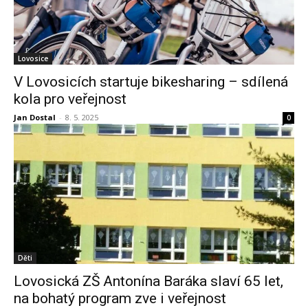
Lovosice
V Lovosicích startuje bikesharing – sdílená
kola pro veřejnost
Jan Dostal
-
8. 5. 2025
0
Děti
Lovosická ZŠ Antonína Baráka slaví 65 let,
na bohatý program zve i veřejnost