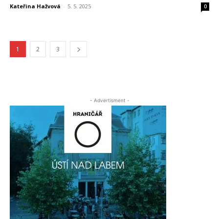
Kateřina Hažvová
-
5. 5. 2025
0
1
2
3
- Advertisment -