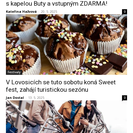
s kapelou Buty a vstupným ZDARMA!
Kateřina Hažvová
-
20. 5. 2025
0
Festivaly
V Lovosicích se tuto sobotu koná Sweet
fest, zahájí turistickou sezónu
Jan Dostal
-
13. 5. 2025
0