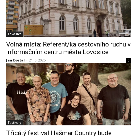
Lovosice
Volná místa: Referent/ka cestovního ruchu v
Informačním centru města Lovosice
Jan Dostal
-
21. 5. 2025
0
Festivaly
Třicátý festival Hašmar Country bude