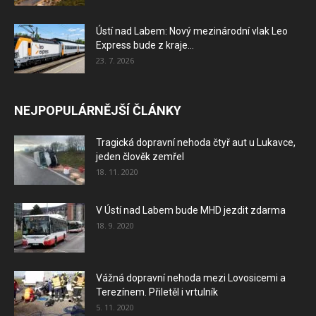
Ústí nad Labem: Nový mezinárodní vlak Leo
Express bude z kraje...
23. 7. 2026
NEJPOPULÁRNĚJŠÍ ČLÁNKY
Tragická dopravní nehoda čtyř aut u Lukavce,
jeden člověk zemřel
18. 11. 2020
V Ústí nad Labem bude MHD jezdit zdarma
18. 9. 2020
Vážná dopravní nehoda mezi Lovosicemi a
Terezínem. Přiletěl i vrtulník
5. 11. 2020