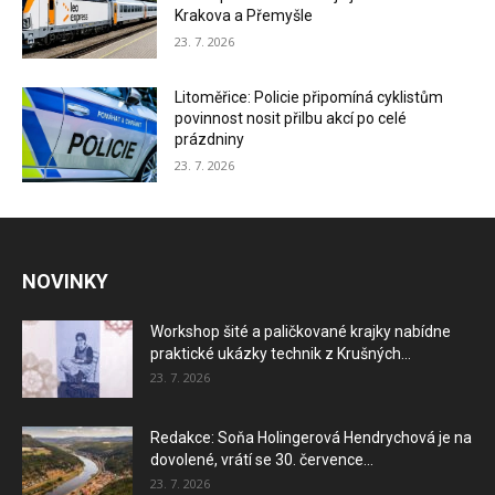
Krakova a Přemyšle
23. 7. 2026
Litoměřice: Policie připomíná cyklistům
povinnost nosit přilbu akcí po celé
prázdniny
23. 7. 2026
NOVINKY
Workshop šité a paličkované krajky nabídne
praktické ukázky technik z Krušných...
23. 7. 2026
Redakce: Soňa Holingerová Hendrychová je na
dovolené, vrátí se 30. července...
23. 7. 2026