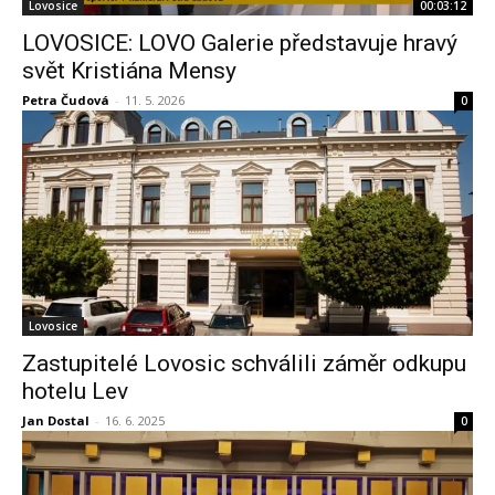
Lovosice
00:03:12
LOVOSICE: LOVO Galerie představuje hravý
svět Kristiána Mensy
Petra Čudová
-
11. 5. 2026
0
Lovosice
Zastupitelé Lovosic schválili záměr odkupu
hotelu Lev
Jan Dostal
-
16. 6. 2025
0