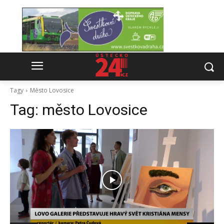
Tagy
Město Lovosice
Tag:
město Lovosice