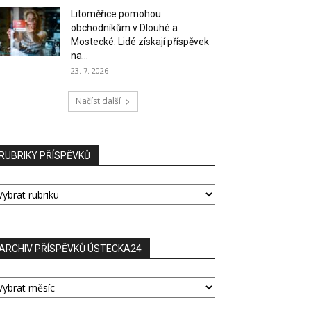
Litoměřice pomohou
obchodníkům v Dlouhé a
Mostecké. Lidé získají příspěvek
na...
23. 7. 2026
Načíst další
RUBRIKY PŘÍSPĚVKŮ
UBRIKY
ŘÍSPĚVKŮ
ARCHIV PŘÍSPĚVKŮ ÚSTECKA24
RCHIV
ŘÍSPĚVKŮ
STECKA24