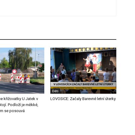
Děti
e křižovatky U Jatek v
LOVOSICE: Začaly Barevné letní úterky
tojí. Podloží je měkké,
m se posouvá