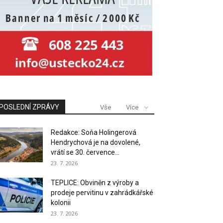
POSLEDNÍ ZPRÁVY
Vše
Více
Redakce: Soňa Holingerová
Hendrychová je na dovolené,
vrátí se 30. července...
23. 7. 2026
TEPLICE: Obviněn z výroby a
prodeje pervitinu v zahrádkářské
kolonii
23. 7. 2026