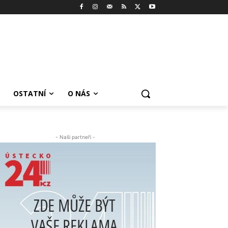
OSTATNÍ
O NÁS
- Naši partneři -