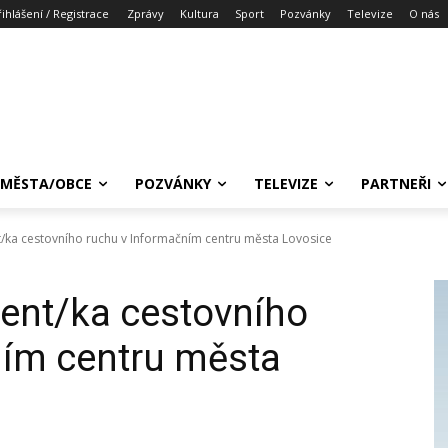
řihlášení / Registrace
Zprávy
Kultura
Sport
Pozvánky
Televize
O nás
MĚSTA/OBCE
POZVÁNKY
TELEVIZE
PARTNEŘI
t/ka cestovního ruchu v Informačním centru města Lovosice
rent/ka cestovního
ním centru města