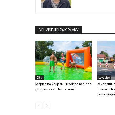
SOUVISEJÍCÍ PŘÍSPĚVKY
Děti
Lovosice
Mejdan na koupálku tradičně nabídne
Rekonstrukc
program ve vodě i na souši
Lovosicích s
harmonogra