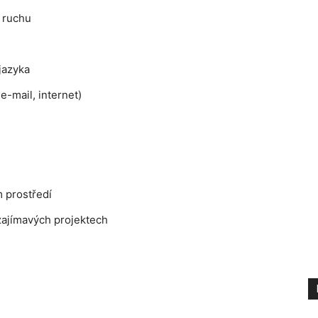
o ruchu
jazyka
e-mail, internet)
m prostředí
zajímavých projektech