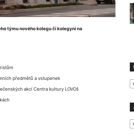
ého týmu nového kolegu či kolegyni na
ristům
R
lamních předmětů a vstupenek
P
lečenských akcí Centra kultury LOVOš
nkách
A
P
Ú