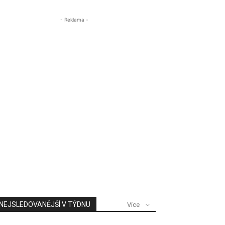
- Reklama -
NEJSLEDOVANĚJŠÍ V TÝDNU
Více