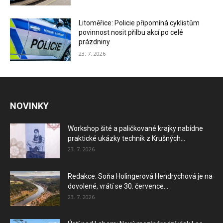
Litoměřice: Policie připomíná cyklistům
povinnost nosit přilbu akcí po celé
prázdniny
23. 7. 2026
NOVINKY
Workshop šité a paličkované krajky nabídne
praktické ukázky technik z Krušných...
23. 7. 2026
Redakce: Soňa Holingerová Hendrychová je na
dovolené, vrátí se 30. července...
23. 7. 2026