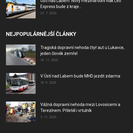
Ústí nad Labem: Nový mezinárodní vlak Leo
Express bude z kraje...
23. 7. 2026
NEJPOPULÁRNĚJŠÍ ČLÁNKY
Tragická dopravní nehoda čtyř aut u Lukavce,
jeden člověk zemřel
18. 11. 2020
V Ústí nad Labem bude MHD jezdit zdarma
18. 9. 2020
Vážná dopravní nehoda mezi Lovosicemi a
Terezínem. Přiletěl i vrtulník
5. 11. 2020