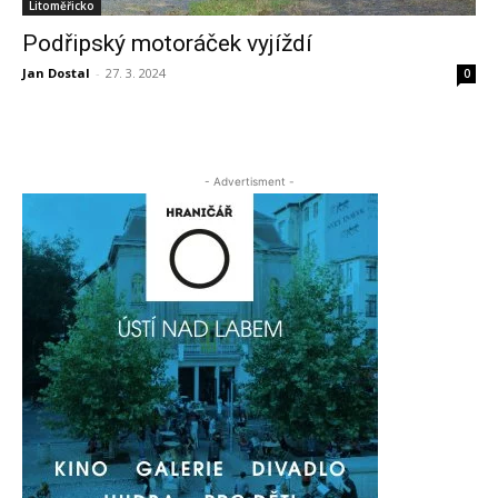
Litoměřicko
Podřipský motoráček vyjíždí
Jan Dostal
-
27. 3. 2024
0
- Advertisment -