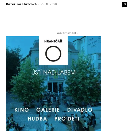
Kateřina Hažvová
-
28. 8. 2020
0
- Advertisment -