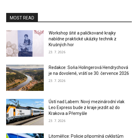
MOST READ
Workshop šité a paličkované krajky
nabídne praktické ukázky technik z
Krušných hor
23. 7. 2026
Redakce: Soňa Holingerová Hendrychová
je na dovolené, vrátí se 30. července 2026
23. 7. 2026
Ústí nad Labem: Nový mezinárodní vlak
Leo Express bude z kraje jezdit až do
Krakova a Přemyšle
23. 7. 2026
Litoměřice: Policie připomíná cyklistům