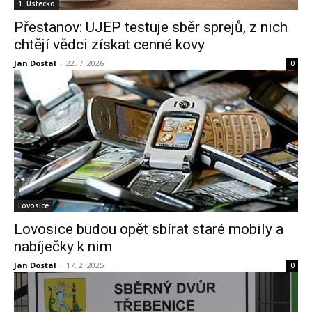
1. Ústecko
Přestanov: UJEP testuje sběr sprejů, z nich
chtějí vědci získat cenné kovy
Jan Dostal
-
22. 7. 2026
0
Lovosice
Lovosice budou opět sbírat staré mobily a
nabíječky k nim
Jan Dostal
-
17. 2. 2025
0