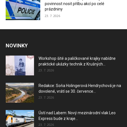
povinnost nosit přilbu akcí po celé
prázdniny
23. 7. 2026
NOVINKY
Workshop šité a paličkované krajky nabídne
praktické ukázky technik z Krušných...
23. 7. 2026
Redakce: Soňa Holingerová Hendrychová je na
dovolené, vrátí se 30. července...
23. 7. 2026
Ústí nad Labem: Nový mezinárodní vlak Leo
Express bude z kraje...
23. 7. 2026