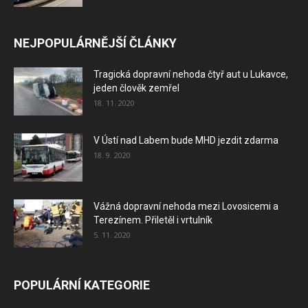
NEJPOPULÁRNĚJŠÍ ČLÁNKY
Tragická dopravní nehoda čtyř aut u Lukavce,
jeden člověk zemřel
18. 11. 2020
V Ústí nad Labem bude MHD jezdit zdarma
18. 9. 2020
Vážná dopravní nehoda mezi Lovosicemi a
Terezínem. Přiletěl i vrtulník
5. 11. 2020
POPULÁRNÍ KATEGORIE