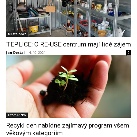
Města/obce
TEPLICE: O RE-USE centrum mají lidé zájem
Jan Dostal
-
4. 10. 2021
0
Litoměřicko
Recykl den nabídne zajímavý program všem
věkovým kategoriím