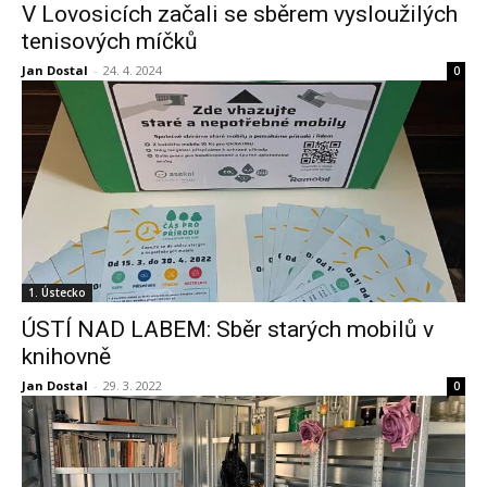
V Lovosicích začali se sběrem vysloužilých
tenisových míčků
Jan Dostal
-
24. 4. 2024
0
1. Ústecko
ÚSTÍ NAD LABEM: Sběr starých mobilů v
knihovně
Jan Dostal
-
29. 3. 2022
0