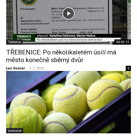
Televize
00:03:13
TŘEBENICE: Po několikaletém úsilí má
město konečně sběrný dvůr
Jan Dostal
-
7. 1. 2025
0
Lovosice