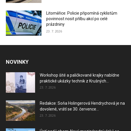
Litoměřice: Policie připomíná cyklistům
povinnost nosit přilbu akcí po celé
prázdniny
23. 7. 2026
NOVINKY
Workshop šité a paličkované krajky nabídne
praktické ukázky technik z Krušných...
23. 7. 2026
Redakce: Soňa Holingerová Hendrychová je na
dovolené, vrátí se 30. července...
23. 7. 2026