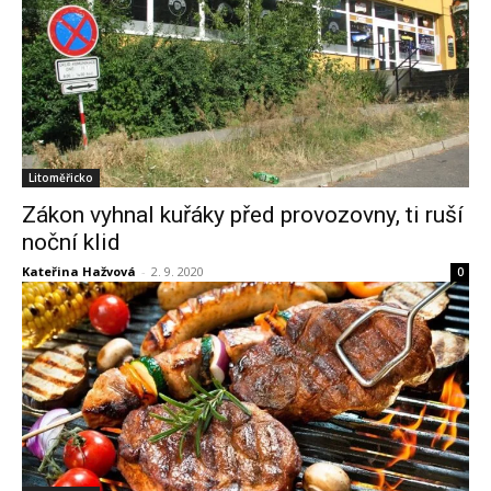
Litoměřicko
Zákon vyhnal kuřáky před provozovny, ti ruší
noční klid
Kateřina Hažvová
-
2. 9. 2020
0