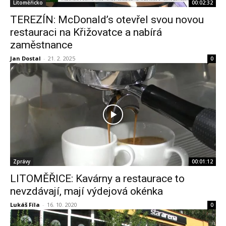
Litoměřicko
00:02:32
TEREZÍN: McDonald’s otevřel svou novou
restauraci na Křižovatce a nabírá
zaměstnance
Jan Dostal
-
21. 2. 2025
0
Zprávy
00:01:12
LITOMĚŘICE: Kavárny a restaurace to
nevzdávají, mají výdejová okénka
Lukáš Fíla
-
16. 10. 2020
0