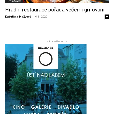
Litoměřicko
Hradní restaurace pořádá večerní grilování
Kateřina Hažvová
-
6. 8. 2020
0
- Advertisment -