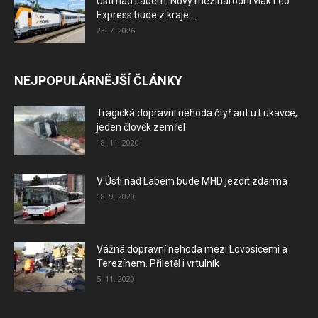
Ústí nad Labem: Nový mezinárodní vlak Leo
Express bude z kraje...
23. 7. 2026
NEJPOPULÁRNĚJŠÍ ČLÁNKY
Tragická dopravní nehoda čtyř aut u Lukavce,
jeden člověk zemřel
18. 11. 2020
V Ústí nad Labem bude MHD jezdit zdarma
18. 9. 2020
Vážná dopravní nehoda mezi Lovosicemi a
Terezínem. Přiletěl i vrtulník
5. 11. 2020