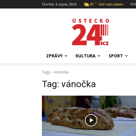
C
Čtvrtek, 6 srpna, 2026
Při
31
Ústí nad Labem
ZPRÁVY
KULTURA
SPORT
Tagy
Vánočka
Tag:
vánočka