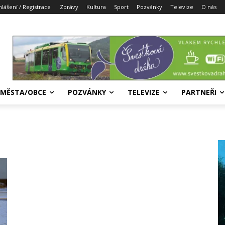
hlášení / Registrace
Zprávy
Kultura
Sport
Pozvánky
Televize
O nás
MĚSTA/OBCE
POZVÁNKY
TELEVIZE
PARTNEŘI