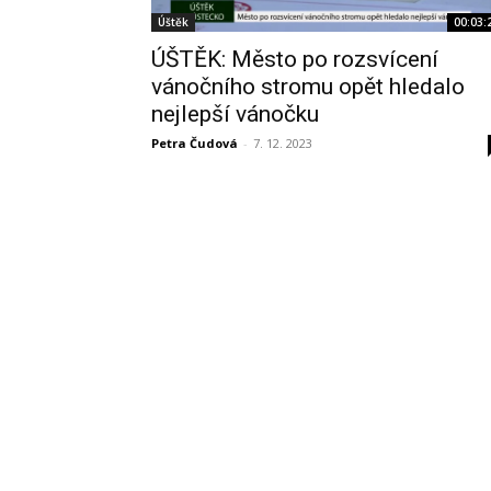
Úštěk
00:03:
ÚŠTĚK: Město po rozsvícení
vánočního stromu opět hledalo
nejlepší vánočku
Petra Čudová
-
7. 12. 2023