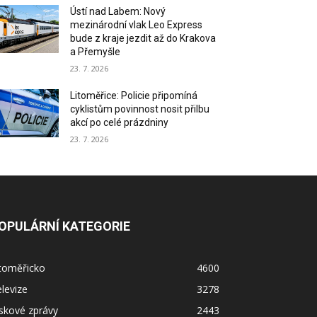
Ústí nad Labem: Nový
mezinárodní vlak Leo Express
bude z kraje jezdit až do Krakova
a Přemyšle
23. 7. 2026
Litoměřice: Policie připomíná
cyklistům povinnost nosit přilbu
akcí po celé prázdniny
23. 7. 2026
OPULÁRNÍ KATEGORIE
itoměřicko
4600
levize
3278
skové zprávy
2443