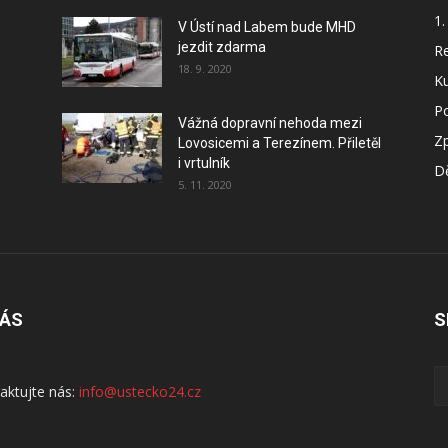
1.
V Ústí nad Labem bude MHD
jezdit zdarma
Re
18. 9. 2020
Ku
P
Vážná dopravní nehoda mezi
Z
Lovosicemi a Terezínem. Přiletěl
i vrtulník
Dě
5. 11. 2020
NÁS
S
aktujte nás:
info@ustecko24.cz