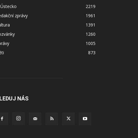
 Ústecko
2219
dakční zprávy
1961
ltura
1391
ozvánky
1260
právy
1005
ti
873
LEDUJ NÁS