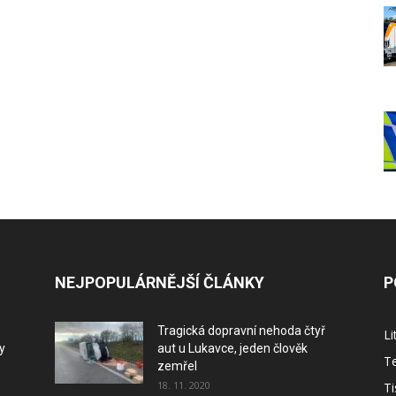
NEJPOPULÁRNĚJŠÍ ČLÁNKY
P
Tragická dopravní nehoda čtyř
L
y
aut u Lukavce, jeden člověk
Te
zemřel
18. 11. 2020
Ti