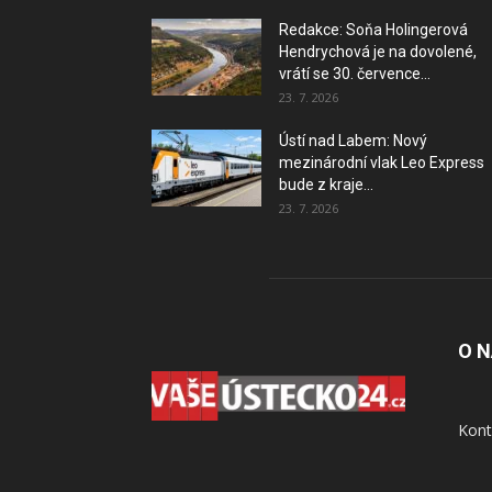
Redakce: Soňa Holingerová
Hendrychová je na dovolené,
vrátí se 30. července...
23. 7. 2026
Ústí nad Labem: Nový
mezinárodní vlak Leo Express
bude z kraje...
23. 7. 2026
O 
Kont