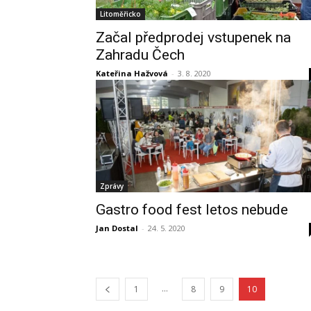
Litoměřicko
Začal předprodej vstupenek na
Zahradu Čech
Kateřina Hažvová
-
3. 8. 2020
Zprávy
Gastro food fest letos nebude
Jan Dostal
-
24. 5. 2020
...
1
8
9
10