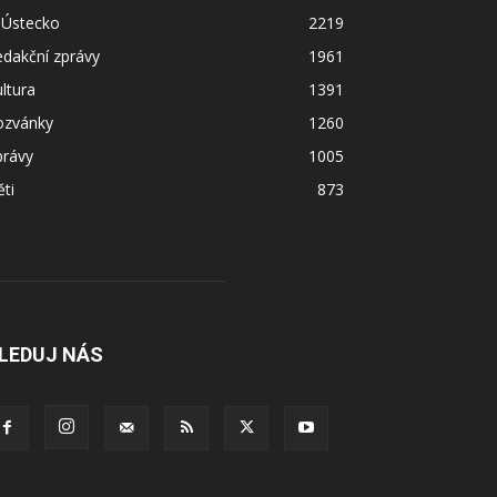
 Ústecko
2219
dakční zprávy
1961
ltura
1391
ozvánky
1260
právy
1005
ti
873
LEDUJ NÁS