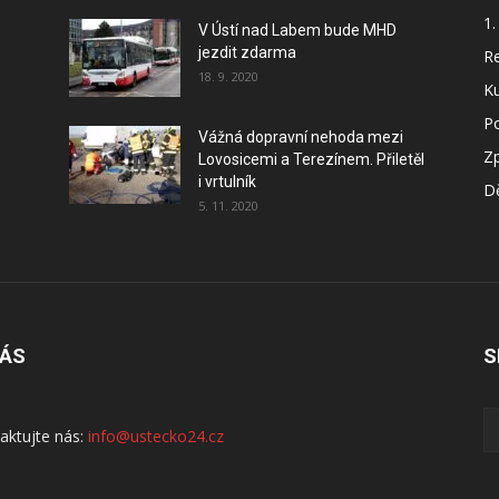
1.
V Ústí nad Labem bude MHD
jezdit zdarma
Re
18. 9. 2020
Ku
P
Vážná dopravní nehoda mezi
Z
Lovosicemi a Terezínem. Přiletěl
i vrtulník
Dě
5. 11. 2020
NÁS
S
aktujte nás:
info@ustecko24.cz