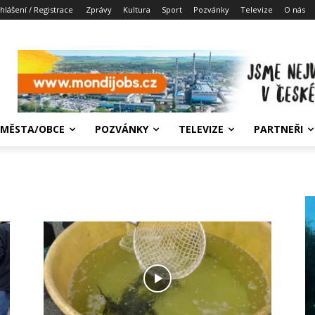
ihlášení / Registrace
Zprávy
Kultura
Sport
Pozvánky
Televize
O nás
MĚSTA/OBCE
POZVÁNKY
TELEVIZE
PARTNEŘI