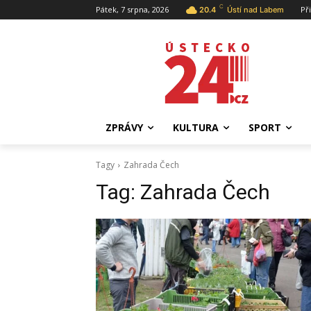
C
Pátek, 7 srpna, 2026
Př
20.4
Ústí nad Labem
ZPRÁVY
KULTURA
SPORT
Tagy
Zahrada Čech
Tag:
Zahrada Čech