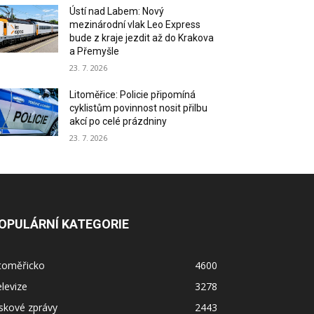
Ústí nad Labem: Nový
mezinárodní vlak Leo Express
bude z kraje jezdit až do Krakova
a Přemyšle
23. 7. 2026
Litoměřice: Policie připomíná
cyklistům povinnost nosit přilbu
akcí po celé prázdniny
23. 7. 2026
OPULÁRNÍ KATEGORIE
itoměřicko
4600
levize
3278
skové zprávy
2443