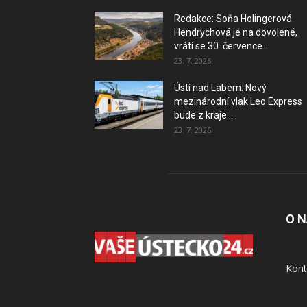
Redakce: Soňa Holingerová
Hendrychová je na dovolené,
vrátí se 30. července...
23. 7. 2026
Ústí nad Labem: Nový
mezinárodní vlak Leo Express
bude z kraje...
23. 7. 2026
O 
Kont