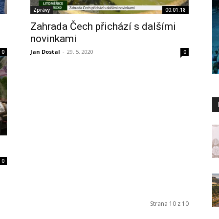
Zprávy
00:01:18
Zahrada Čech přichází s dalšími
novinkami
Jan Dostal
-
29. 5. 2020
0
0
0
Strana 10 z 10