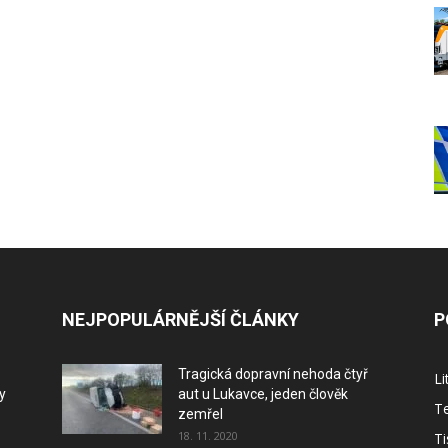
NEJPOPULÁRNĚJŠÍ ČLÁNKY
P
Tragická dopravní nehoda čtyř
L
y
aut u Lukavce, jeden člověk
Te
zemřel
18. 11. 2020
Ti