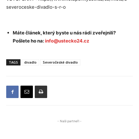
severoceske-divadlo-s-r-o
Máte článek, který byste u nás rádi zveřejnili?
Pošlete ho na:
info@ustecko24.cz
TAGS
divadlo
Severočeské divadlo
- Naši partneři -