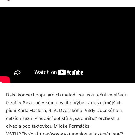
Další koncert populárních melodií se uskuteční ve středu
9.září v Severočeském divadle. Výběr z nejznámějších
písní Karla Hašlera, R. A. Dvorského, Vildy Dubského a
dalších zazní v podání sólistů a „salonního“ orchestru
divadla pod taktovkou Miloše Formáčka.
VSTUPENKY : https://www.vstupenkyusti.cz/cs/mista/3-