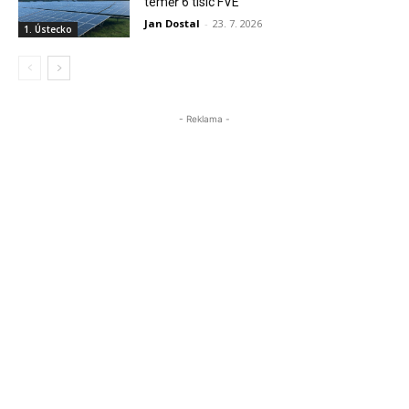
téměř 6 tisíc FVE
Jan Dostal
-
23. 7. 2026
1. Ústecko
- Reklama -