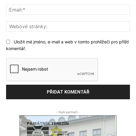
Ema
We
str
Uložit mé jméno, e-mail a web v tomto prohlížeči pro příští
komentář.
- Naši partneři -