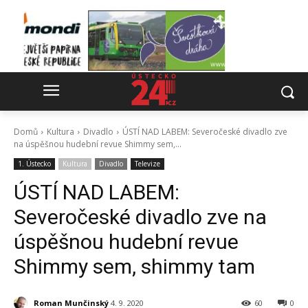
Domů
Kultura
Divadlo
ÚSTÍ NAD LABEM: Severočeské divadlo zve
na úspěšnou hudební revue Shimmy sem,...
1. Ústecko
Kultura
Divadlo
Televize
ÚSTÍ NAD LABEM:
Severočeské divadlo zve na
úspěšnou hudební revue
Shimmy sem, shimmy tam
Roman Munčinský
4. 9. 2020
60
0