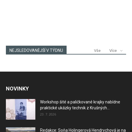
NEJSLEDOVANĚJŠÍ V TÝDNU
Vše
Více
NOVINKY
Workshop šité a paličkované krajky nabídne
praktické ukázky technik z Krušných...
23. 7. 2026
Redakce: Soňa Holingerová Hendrychová je na