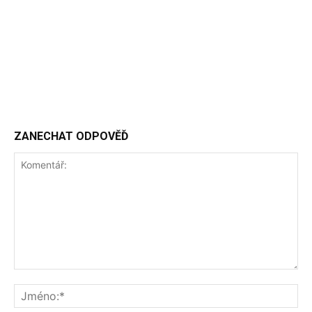
ZANECHAT ODPOVĚĎ
Komentář:
Jm