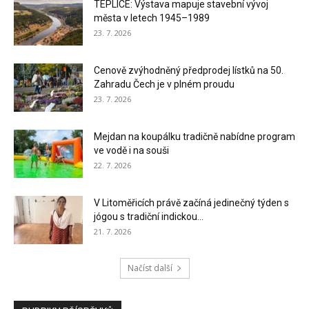
TEPLICE: Výstava mapuje stavební vývoj
města v letech 1945–1989
23. 7. 2026
Cenově zvýhodněný předprodej lístků na 50.
Zahradu Čech je v plném proudu
23. 7. 2026
Mejdan na koupálku tradičně nabídne program
ve vodě i na souši
22. 7. 2026
V Litoměřicích právě začíná jedinečný týden s
jógou s tradiční indickou...
21. 7. 2026
Načíst další