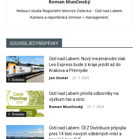
Roman Munčinský
Vedoucí studia Regionální televize Ústecka - Ústí nad Labem.
Kamera a reportérská činnost + management.
SOUVISEJÍCÍ PŘÍSPĚVKY
Ústí nad Labem: Nový mezinárodní vlak
Leo Express bude z kraje jezdit až do
Krakova a Přemyšle
Jan Dostal
-
23. 7. 2026
1. Ústecko
Ústí nad Labem přivítá odborníky na
výzkum řas a sinic
Roman Munčinský
-
23. 7. 2026
1. Ústecko
Ústí nad Labem: ČEZ Distribuce připojila
přes 14 tisíc nových odběrných míst a