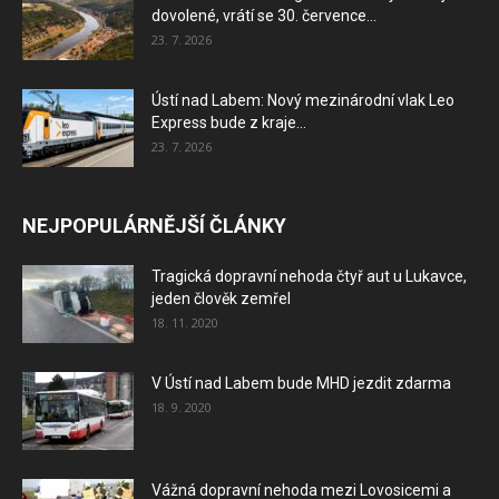
dovolené, vrátí se 30. července...
23. 7. 2026
Ústí nad Labem: Nový mezinárodní vlak Leo
Express bude z kraje...
23. 7. 2026
NEJPOPULÁRNĚJŠÍ ČLÁNKY
Tragická dopravní nehoda čtyř aut u Lukavce,
jeden člověk zemřel
18. 11. 2020
V Ústí nad Labem bude MHD jezdit zdarma
18. 9. 2020
Vážná dopravní nehoda mezi Lovosicemi a