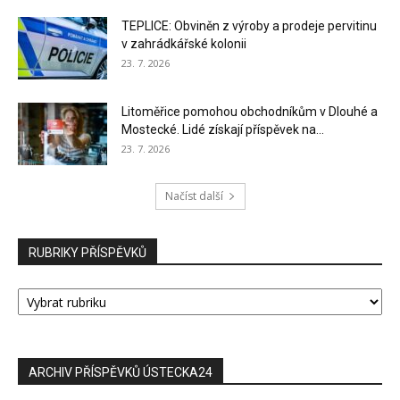
TEPLICE: Obviněn z výroby a prodeje pervitinu
v zahrádkářské kolonii
23. 7. 2026
Litoměřice pomohou obchodníkům v Dlouhé a
Mostecké. Lidé získají příspěvek na...
23. 7. 2026
Načíst další
RUBRIKY PŘÍSPĚVKŮ
RUBRIKY
PŘÍSPĚVKŮ
ARCHIV PŘÍSPĚVKŮ ÚSTECKA24