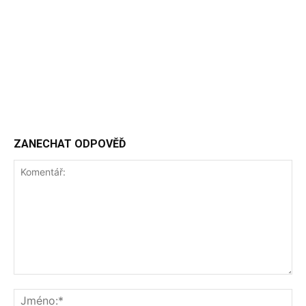
ZANECHAT ODPOVĚĎ
Komentář:
Jm