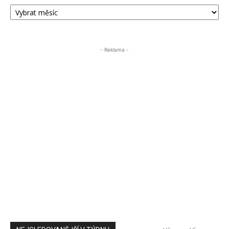
ARCHIV
PŘÍSPĚVKŮ
ÚSTECKA24
- Reklama -