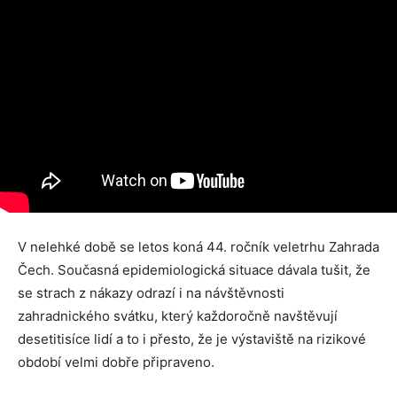
V nelehké době se letos koná 44. ročník veletrhu Zahrada
Čech. Současná epidemiologická situace dávala tušit, že
se strach z nákazy odrazí i na návštěvnosti
zahradnického svátku, který každoročně navštěvují
desetitisíce lidí a to i přesto, že je výstaviště na rizikové
období velmi dobře připraveno.