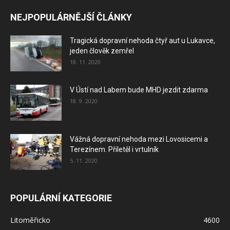
NEJPOPULÁRNĚJŠÍ ČLÁNKY
Tragická dopravní nehoda čtyř aut u Lukavce,
jeden člověk zemřel
18. 11. 2020
V Ústí nad Labem bude MHD jezdit zdarma
18. 9. 2020
Vážná dopravní nehoda mezi Lovosicemi a
Terezínem. Přiletěl i vrtulník
5. 11. 2020
POPULÁRNÍ KATEGORIE
Litoměřicko
4600