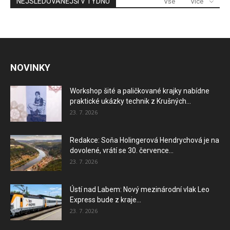
NEJSLEDOVANĚJŠÍ V TÝDNU
Vše
Více
NOVINKY
Workshop šité a paličkované krajky nabídne
praktické ukázky technik z Krušných...
23. 7. 2026
Redakce: Soňa Holingerová Hendrychová je na
dovolené, vrátí se 30. července...
23. 7. 2026
Ústí nad Labem: Nový mezinárodní vlak Leo
Express bude z kraje...
23. 7. 2026