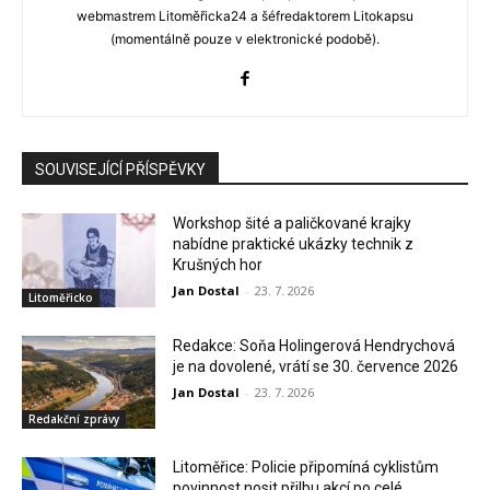
webmastrem Litoměřicka24 a šéfredaktorem Litokapsu
(momentálně pouze v elektronické podobě).
SOUVISEJÍCÍ PŘÍSPĚVKY
Workshop šité a paličkované krajky
nabídne praktické ukázky technik z
Krušných hor
Jan Dostal
-
23. 7. 2026
Litoměřicko
Redakce: Soňa Holingerová Hendrychová
je na dovolené, vrátí se 30. července 2026
Jan Dostal
-
23. 7. 2026
Redakční zprávy
Litoměřice: Policie připomíná cyklistům
povinnost nosit přilbu akcí po celé