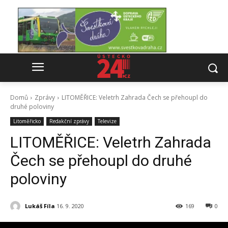
Domů
Zprávy
LITOMĚŘICE: Veletrh Zahrada Čech se přehoupl do
druhé poloviny
Litoměřicko
Redakční zprávy
Televize
LITOMĚŘICE: Veletrh Zahrada
Čech se přehoupl do druhé
poloviny
Lukáš Fíla
16. 9. 2020
169
0