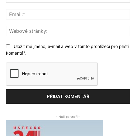
Ema
We
str
Uložit mé jméno, e-mail a web v tomto prohlížeči pro příští
komentář.
- Naši partneři -