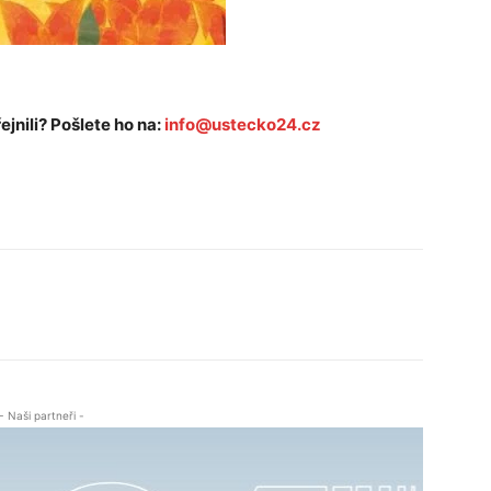
ejnili? Pošlete ho na:
info@ustecko24.cz
- Naši partneři -