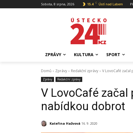
C
Sobota, 8 srpna, 2026
P
15.4
Ústí nad Labem
ZPRÁVY
KULTURA
SPORT
Domů
Zprávy
Redakční zprávy
V LovoCafé začal
Zprávy
Redakční zprávy
V LovoCafé začal
nabídkou dobrot
Kateřina Hažvová
16. 9. 2020