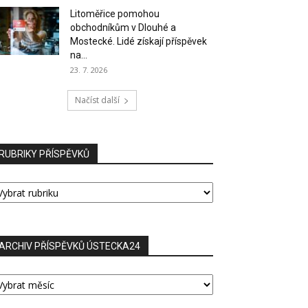
Litoměřice pomohou
obchodníkům v Dlouhé a
Mostecké. Lidé získají příspěvek
na...
23. 7. 2026
Načíst další
RUBRIKY PŘÍSPĚVKŮ
UBRIKY
ŘÍSPĚVKŮ
ARCHIV PŘÍSPĚVKŮ ÚSTECKA24
RCHIV
ŘÍSPĚVKŮ
STECKA24