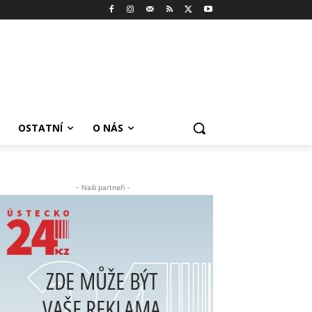
OSTATNÍ
O NÁS
- Naši partneři -