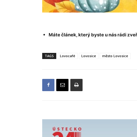
Máte článek, který byste u nás rádi zveř
TAGS
Lovocafé
Lovosice
město Lovosice