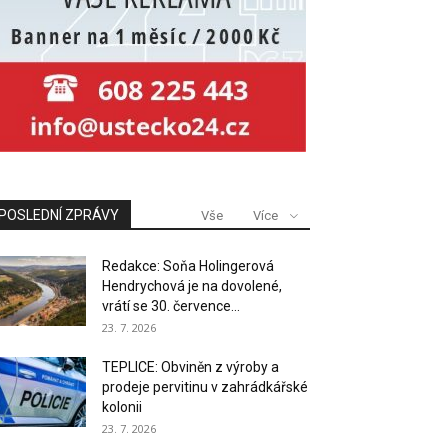
POSLEDNÍ ZPRÁVY
Vše
Více
Redakce: Soňa Holingerová
Hendrychová je na dovolené,
vrátí se 30. července...
23. 7. 2026
TEPLICE: Obviněn z výroby a
prodeje pervitinu v zahrádkářské
kolonii
23. 7. 2026