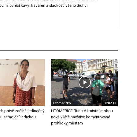
u milovnicí kávy, kaváren a sladkostí všeho druhu.
Litoměřicko
00:02:18
ch právě začíná jedinečný
LITOMĚŘICE: Turisté i místní mohou
u s tradiční indickou
nově v létě navštívit komentované
prohlídky městem