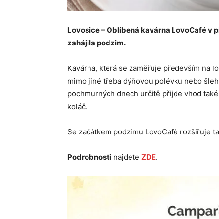
Lovosice – Oblíbená kavárna LovoCafé v př
zahájila podzim.
Kavárna, která se zaměřuje především na lo
mimo jiné třeba dýňovou polévku nebo šle
pochmurných dnech určitě přijde vhod také
koláč.
Se začátkem podzimu LovoCafé rozšiřuje ta
Podrobnosti
najdete
ZDE
.