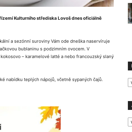
ízemí Kulturního střediska Lovoš dnes oficiálně
kální a sezónní suroviny Vám ode dneška naservíruje
hačkovou bublaninu s podzimním ovocem. V
 kokosovo – karamelové latté a nebo francouzský slaný
R
ké nabídku teplých nápojů, včetně sypaných čajů.
P
A
P
Ú