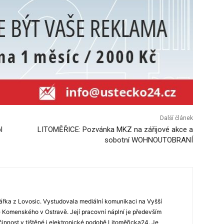
Další článek
l
LITOMĚŘICE: Pozvánka MKZ na zářijové akce a
sobotní WOHNOUTOBRANÍ
ářka z Lovosic. Vystudovala mediální komunikaci na Vyšší
Komenského v Ostravě. Její pracovní náplní je především
 činnost v tištěné i elektronické podobě Litoměřicka24. Je