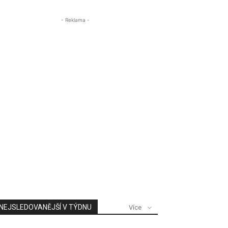
- Reklama -
NEJSLEDOVANĚJŠÍ V TÝDNU
Více