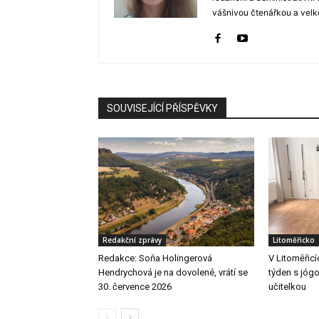
vášnivou čtenářkou a velko
SOUVISEJÍCÍ PŘÍSPĚVKY
Redakční zprávy
Litoměřicko
Redakce: Soňa Holingerová
V Litoměřicí
Hendrychová je na dovolené, vrátí se
týden s jógo
30. července 2026
učitelkou