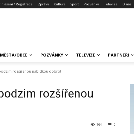
řihlášení / Registrace
Zprávy
Kultura
Sport
Pozvánky
Televize
O nás
MĚSTA/OBCE
POZVÁNKY
TELEVIZE
PARTNEŘI
 podzim rozšířenou nabídkou dobrot
 podzim rozšířenou
164
0