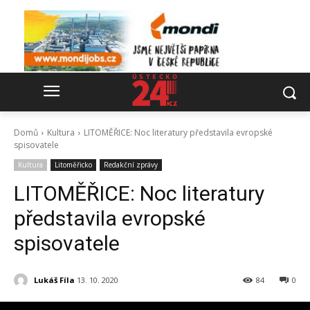
Domů
Kultura
LITOMĚŘICE: Noc literatury představila evropské
spisovatele
Kultura
Litoměřicko
Redakční zprávy
LITOMĚŘICE: Noc literatury
představila evropské
spisovatele
Lukáš Fíla
13. 10. 2020
84
0