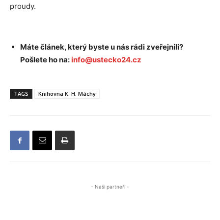
proudy.
Máte článek, který byste u nás rádi zveřejnili?
Pošlete ho na:
info@ustecko24.cz
TAGS
Knihovna K. H. Máchy
- Naši partneři -