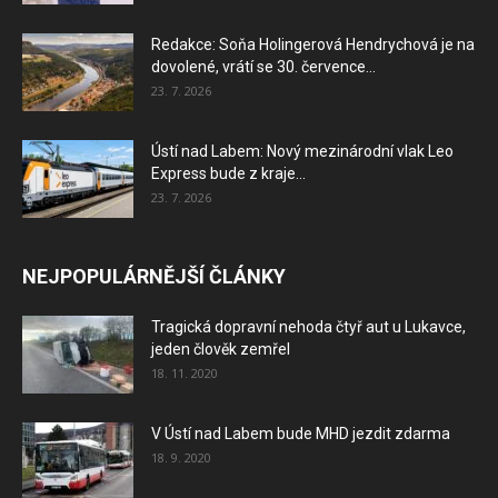
Redakce: Soňa Holingerová Hendrychová je na
dovolené, vrátí se 30. července...
23. 7. 2026
Ústí nad Labem: Nový mezinárodní vlak Leo
Express bude z kraje...
23. 7. 2026
NEJPOPULÁRNĚJŠÍ ČLÁNKY
Tragická dopravní nehoda čtyř aut u Lukavce,
jeden člověk zemřel
18. 11. 2020
V Ústí nad Labem bude MHD jezdit zdarma
18. 9. 2020