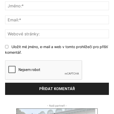
Jm
Ema
We
str
Uložit mé jméno, e-mail a web v tomto prohlížeči pro příští
komentář.
- Naši partneři -