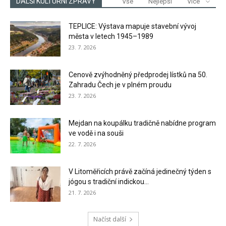
DALŠÍ KULTURNÍ ZPRÁVY
Vše
Nejlepší
Více
TEPLICE: Výstava mapuje stavební vývoj
města v letech 1945–1989
23. 7. 2026
Cenově zvýhodněný předprodej lístků na 50.
Zahradu Čech je v plném proudu
23. 7. 2026
Mejdan na koupálku tradičně nabídne program
ve vodě i na souši
22. 7. 2026
V Litoměřicích právě začíná jedinečný týden s
jógou s tradiční indickou...
21. 7. 2026
Načíst další