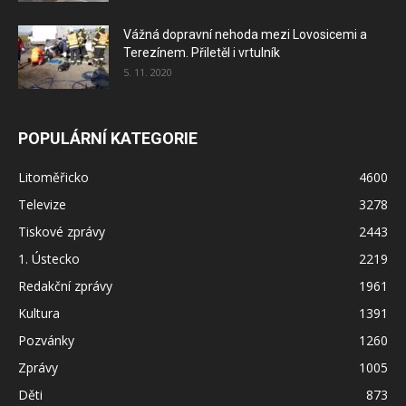
Vážná dopravní nehoda mezi Lovosicemi a
Terezínem. Přiletěl i vrtulník
5. 11. 2020
POPULÁRNÍ KATEGORIE
Litoměřicko
4600
Televize
3278
Tiskové zprávy
2443
1. Ústecko
2219
Redakční zprávy
1961
Kultura
1391
Pozvánky
1260
Zprávy
1005
Děti
873