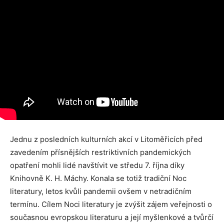
Jednu z posledních kulturních akcí v Litoměřicích před
zavedením přísnějších restriktivních pandemických
opatření mohli lidé navštívit ve středu 7. října díky
Knihovně K. H. Máchy. Konala se totiž tradiční Noc
literatury, letos kvůli pandemii ovšem v netradičním
termínu. Cílem Noci literatury je zvýšit zájem veřejnosti o
současnou evropskou literaturu a její myšlenkové a tvůrčí