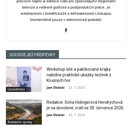
pracovní náplní je editace videí pro zpravodajství Regionální
televize a veškeré grafické a postprodukční práce. Je
webmastrem Litoměřicka24 a šéfredaktorem Litokapsu
(momentálně pouze v elektronické podobě).
SOUVISEJÍCÍ PŘÍSPĚVKY
Workshop šité a paličkované krajky
nabídne praktické ukázky technik z
Krušných hor
Jan Dostal
-
23. 7. 2026
Litoměřicko
Redakce: Soňa Holingerová Hendrychová
je na dovolené, vrátí se 30. července 2026
Jan Dostal
-
23. 7. 2026
Redakční zprávy