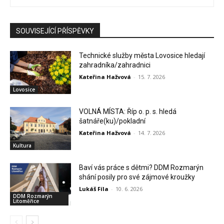
SOUVISEJÍCÍ PŘÍSPĚVKY
Technické služby města Lovosice hledají
zahradníka/zahradnici
Kateřina Hažvová
-
15. 7. 2026
Lovosice
VOLNÁ MÍSTA: Říp o. p. s. hledá
šatnáře(ku)/pokladní
Kateřina Hažvová
-
14. 7. 2026
Kultura
Baví vás práce s dětmi? DDM Rozmarýn
shání posily pro své zájmové kroužky
Lukáš Fíla
-
10. 6. 2026
DDM Rozmarýn
Litoměřice