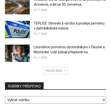
dovolené, vrátí se 30. července...
23. 7. 2026
TEPLICE: Obviněn z výroby a prodeje pervitinu
v zahrádkářské kolonii
23. 7. 2026
Litoměřice pomohou obchodníkům v Dlouhé a
Mostecké. Lidé získají příspěvek na...
23. 7. 2026
Načíst další
RUBRIKY PŘÍSPĚVKŮ
RUBRIKY
PŘÍSPĚVKŮ