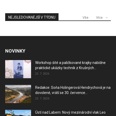
NEJSLEDOVANĚJŠÍ V TÝDNU
Vše
Více
NOVINKY
Workshop šité a paličkované krajky nabídne
praktické ukázky technik z Krušných...
23. 7. 2026
Redakce: Soňa Holingerová Hendrychová je na
dovolené, vrátí se 30. července...
23. 7. 2026
Ústí nad Labem: Nový mezinárodní vlak Leo