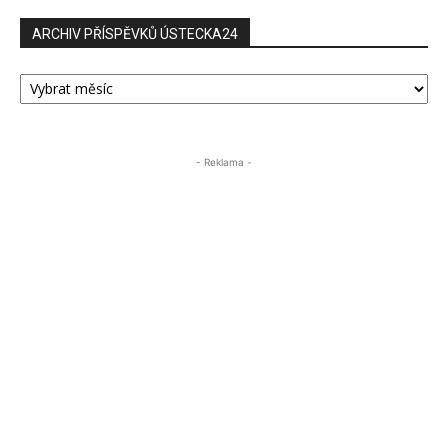
ARCHIV PŘÍSPĚVKŮ ÚSTECKA24
ARCHIV
PŘÍSPĚVKŮ
ÚSTECKA24
- Reklama -