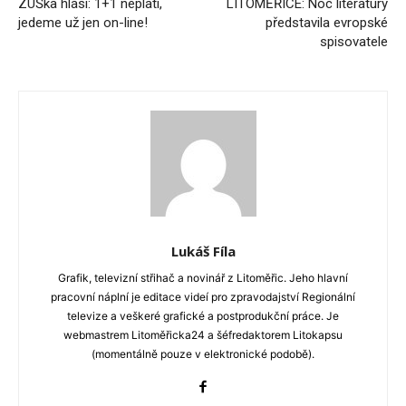
ZUŠka hlásí: 1+1 neplatí,
LITOMĚŘICE: Noc literatury
jedeme už jen on-line!
představila evropské
spisovatele
Lukáš Fíla
Grafik, televizní střihač a novinář z Litoměřic. Jeho hlavní
pracovní náplní je editace videí pro zpravodajství Regionální
televize a veškeré grafické a postprodukční práce. Je
webmastrem Litoměřicka24 a šéfredaktorem Litokapsu
(momentálně pouze v elektronické podobě).