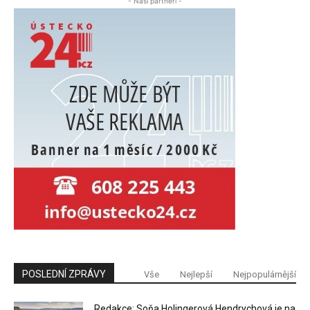
- Naši partneři -
POSLEDNÍ ZPRÁVY
Vše
Nejlepší
Nejpopulárnější
Redakce: Soňa Holingerová Hendrychová je na