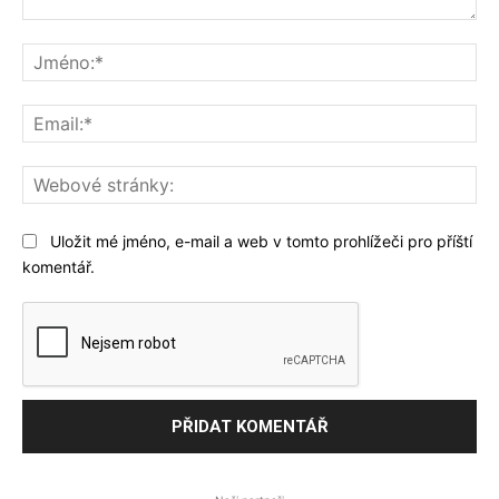
Komentář:
Jm
Ema
We
str
Uložit mé jméno, e-mail a web v tomto prohlížeči pro příští
komentář.