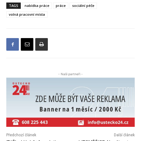
TAGS
nabídka práce
práce
sociální péče
volná pracovní místa
- Naši partneři -
Předchozí článek
Další článek