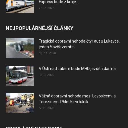
Express bude z kraje...
23. 7. 2026
NEJPOPULÁRNĚJŠÍ ČLÁNKY
Tragická dopravní nehoda čtyř aut u Lukavce,
jeden člověk zemřel
18. 11. 2020
V Ústí nad Labem bude MHD jezdit zdarma
18. 9. 2020
Vážná dopravní nehoda mezi Lovosicemi a
Terezínem. Přiletěl i vrtulník
5. 11. 2020