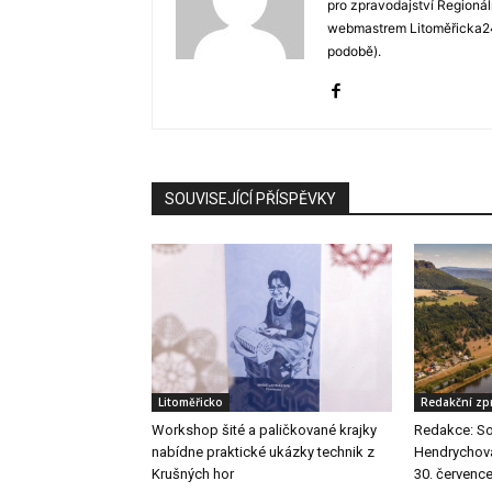
pro zpravodajství Regionál
webmastrem Litoměřicka24
podobě).
SOUVISEJÍCÍ PŘÍSPĚVKY
Litoměřicko
Redakční zp
Workshop šité a paličkované krajky
Redakce: So
nabídne praktické ukázky technik z
Hendrychová 
Krušných hor
30. červenc