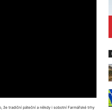
to, že tradiční páteční a někdy i sobotní Farmářské trhy