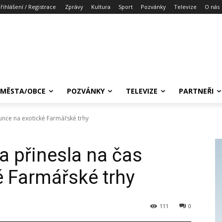
řihlášení / Registrace
Zprávy
Kultura
Sport
Pozvánky
Televize
O nás
MĚSTA/OBCE
POZVÁNKY
TELEVIZE
PARTNEŘI
lunce na exotické Farmářské trhy
a přinesla na čas
é Farmářské trhy
111
0