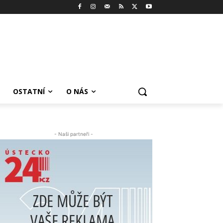
OSTATNÍ
O NÁS
- Naši partneři -