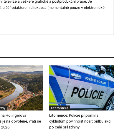
ní televize a veškeré grafické a postprodukční práce. Je
 a šéfredaktorem Litokapsu (momentálně pouze v elektronické
rávy
Litoměřicko
ňa Holingerová
Litoměřice: Policie připomíná
je na dovolené, vrátí se
cyklistům povinnost nosit přilbu akcí
e 2026
po celé prázdniny