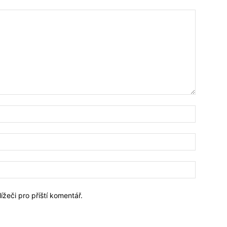
Jméno:*
Email:*
Webové
stránky:
ížeči pro příští komentář.