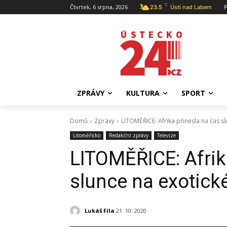
C
Čtvrtek, 6 srpna, 2026
P
23.5
Ústí nad Labem
ZPRÁVY
KULTURA
SPORT
Domů
Zprávy
LITOMĚŘICE: Afrika přinesla na čas s
Litoměřicko
Redakční zprávy
Televize
LITOMĚŘICE: Afrik
slunce na exotick
Lukáš Fíla
21. 10. 2020