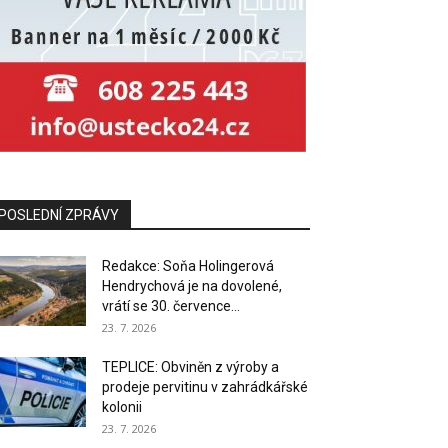
Vše
Nejlepší
Nejpopulárnější
POSLEDNÍ ZPRÁVY
Více
Redakce: Soňa Holingerová
Hendrychová je na dovolené,
vrátí se 30. července...
23. 7. 2026
Vše
1. Ústecko
Auto Horejsek
AŽD Praha s.r.o.
Basketbal
BigMat - Stavebniny B+D Litoměřice
TEPLICE: Obviněn z výroby a
BigMat - Stavebniny B+D Litoměřice
prodeje pervitinu v zahrádkářské
Biskupský pivovar
Centrum sociální pomoci Litoměřice
kolonii
Černá kronika
Charita Litoměřice
23. 7. 2026
Chomutovsko
COVID 19
DDM Rozmarýn Litoměřice
Děčínsko
Děti