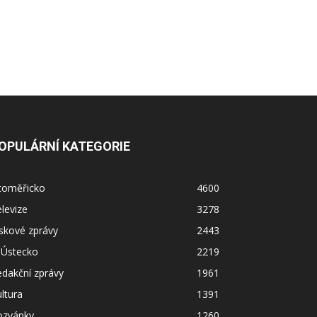
OPULÁRNÍ KATEGORIE
itoměřicko
4600
levize
3278
skové zprávy
2443
 Ústecko
2219
dakční zprávy
1961
ltura
1391
ozvánky
1260