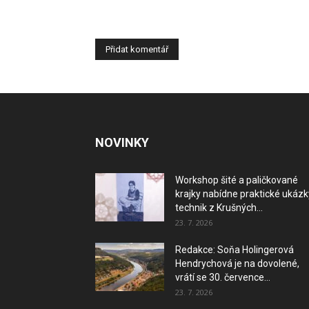
NOVINKY
Workshop šité a paličkované
krajky nabídne praktické ukázk
technik z Krušných...
23. 7. 2026
Redakce: Soňa Holingerová
Hendrychová je na dovolené,
vrátí se 30. července...
23. 7. 2026