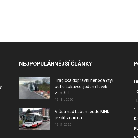
NEJPOPULÁRNĚJŠÍ ČLÁNKY
P
Tragická dopravní nehoda čtyř
L
y
aut u Lukavce, jeden člověk
Te
zemřel
18. 11. 2020
Ti
1.
V Ústí nad Labem bude MHD
jezdit zdarma
Re
18. 9. 2020
Ku
P