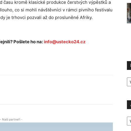
od času kromě klasické produkce čerstvých výpěstků a
dlouho, co si mohli návštěvníci v rámci pivního festivalu
y je trhovci pozvali až do prosluněné Afriky.
ejnili? Pošlete ho na:
info@ustecko24.cz
R
P
A
- Naši partneři -
P
Ú