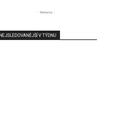
Severočeská galerie výtvarného umění
Škola Střední21
Slatina
Slavoj Litoměřice
- Reklama -
SOŠ a SOU Roudnice nad Labem
Sport
SŠ a MŠ Litegra
Starlings Lovosice
Štětí
Štětí
Střední škola Pohoda Litoměřice
Svobodná škola
NEJSLEDOVANĚJŠÍ V TÝDNU
Více