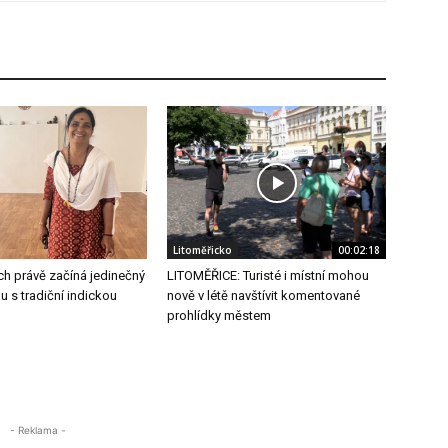
Litoměřicko
00:02:18
ch právě začíná jedinečný
LITOMĚŘICE: Turisté i místní mohou
u s tradiční indickou
nově v létě navštívit komentované
prohlídky městem
- Reklama -