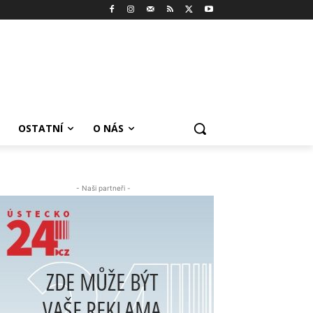
OSTATNÍ
O NÁS
- Naši partneři -