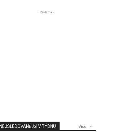
- Reklama -
NEJSLEDOVANĚJŠÍ V TÝDNU
Více