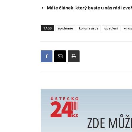
Máte článek, který byste u nás rádi zveř
TAGS
epidemie
koronavirus
opatření
virus