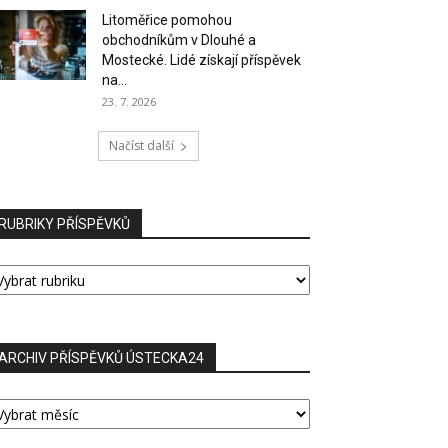
Litoměřice pomohou
obchodníkům v Dlouhé a
Mostecké. Lidé získají příspěvek
na...
23. 7. 2026
Načíst další
RUBRIKY PŘÍSPĚVKŮ
UBRIKY
ŘÍSPĚVKŮ
ARCHIV PŘÍSPĚVKŮ ÚSTECKA24
RCHIV
ŘÍSPĚVKŮ
STECKA24