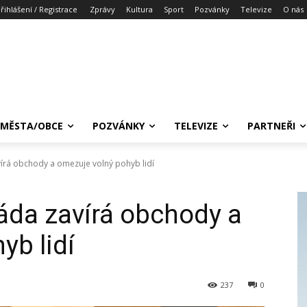
řihlášení / Registrace
Zprávy
Kultura
Sport
Pozvánky
Televize
O nás
MĚSTA/OBCE
POZVÁNKY
TELEVIZE
PARTNEŘI
rá obchody a omezuje volný pohyb lidí
da zavírá obchody a
yb lidí
237
0