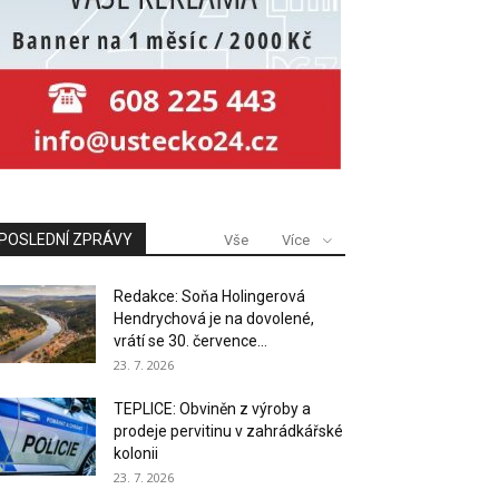
POSLEDNÍ ZPRÁVY
Vše
Více
Redakce: Soňa Holingerová
Hendrychová je na dovolené,
vrátí se 30. července...
23. 7. 2026
TEPLICE: Obviněn z výroby a
prodeje pervitinu v zahrádkářské
kolonii
23. 7. 2026