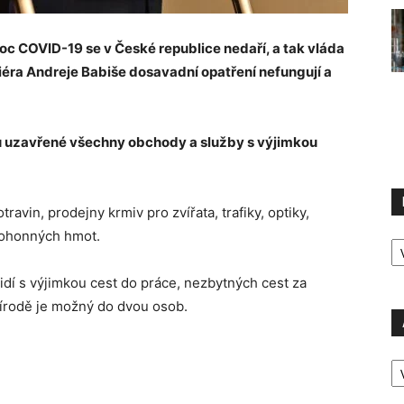
oc COVID-19 se v České republice nedaří, a tak vláda
iéra Andreje Babiše dosavadní opatření nefungují a
ou uzavřené všechny obchody a služby s výjimkou
ravin, prodejny krmiv pro zvířata, trafiky, optiky,
R
 pohonných hmot.
P
idí s výjimkou cest do práce, nezbytných cest za
řírodě je možný do dvou osob.
A
P
Ú