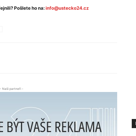
ejnili? Pošlete ho na:
info@ustecko24.cz
- Naši partneři -