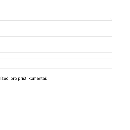
Jméno:*
Email:*
Webové
stránky:
ížeči pro příští komentář.