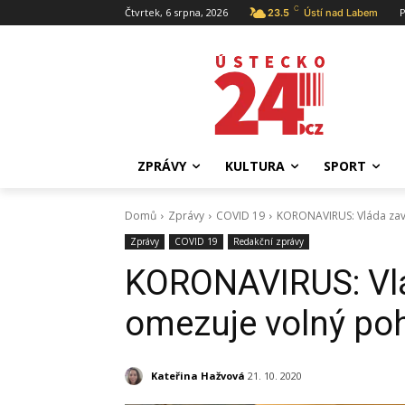
C
Čtvrtek, 6 srpna, 2026
P
23.5
Ústí nad Labem
ZPRÁVY
KULTURA
SPORT
Domů
Zprávy
COVID 19
KORONAVIRUS: Vláda zaví
Zprávy
COVID 19
Redakční zprávy
KORONAVIRUS: Vlá
omezuje volný poh
Kateřina Hažvová
21. 10. 2020