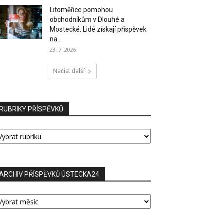
Litoměřice pomohou
obchodníkům v Dlouhé a
Mostecké. Lidé získají příspěvek
na...
23. 7. 2026
Načíst další
RUBRIKY PŘÍSPĚVKŮ
UBRIKY
ŘÍSPĚVKŮ
ARCHIV PŘÍSPĚVKŮ ÚSTECKA24
RCHIV
ŘÍSPĚVKŮ
STECKA24