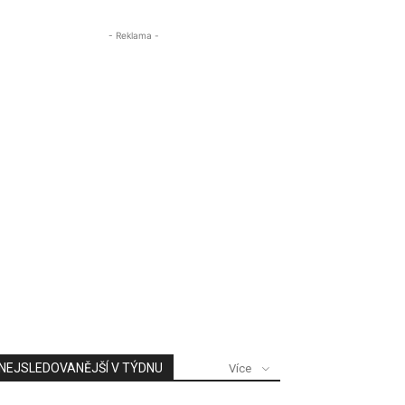
- Reklama -
NEJSLEDOVANĚJŠÍ V TÝDNU
Více