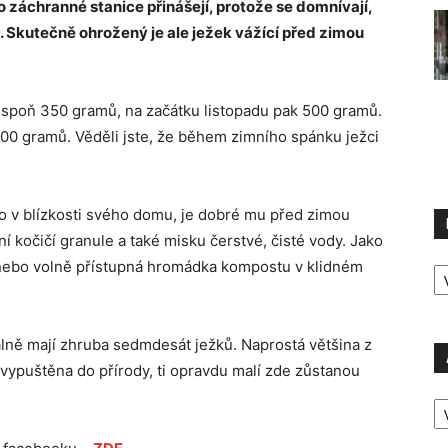
o záchranné stanice přinášejí, protože se domnívají,
li. Skutečně ohrožený je ale ježek vážící před zimou
lespoň 350 gramů, na začátku listopadu pak 500 gramů.
700 gramů. Věděli jste, že během zimního spánku ježci
o v blízkosti svého domu, je dobré mu před zimou
í kočičí granule a také misku čerstvé, čisté vody. Jako
R
tí nebo volně přístupná hromádka kompostu v klidném
P
álně mají zhruba sedmdesát ježků. Naprostá většina z
vypuštěna do přírody, ti opravdu malí zde zůstanou
A
P
Ú