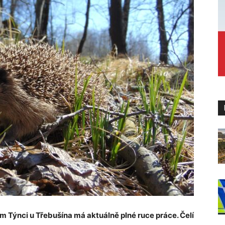
m Týnci u Třebušína má aktuálně plné ruce práce. Čelí