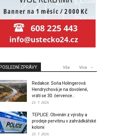
POSLEDNÍ ZPRÁVY
Vše
Více
Redakce: Soňa Holingerová
Hendrychová je na dovolené,
vrátí se 30. července...
23. 7. 2026
TEPLICE: Obviněn z výroby a
prodeje pervitinu v zahrádkářské
kolonii
23. 7. 2026