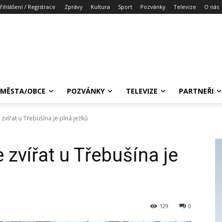
řihlášení / Registrace
Zprávy
Kultura
Sport
Pozvánky
Televize
O nás
MĚSTA/OBCE
POZVÁNKY
TELEVIZE
PARTNEŘI
zvířat u Třebušína je plná ježků
zvířat u Třebušína je
129
0