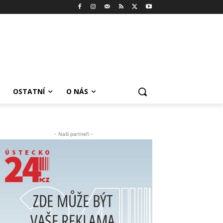
OSTATNÍ
O NÁS
- Naši partneři -