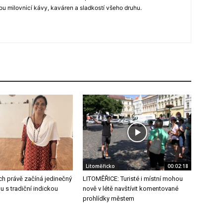
u milovnicí kávy, kaváren a sladkostí všeho druhu.
Litoměřicko
00:02:18
ch právě začíná jedinečný
LITOMĚŘICE: Turisté i místní mohou
u s tradiční indickou
nově v létě navštívit komentované
prohlídky městem