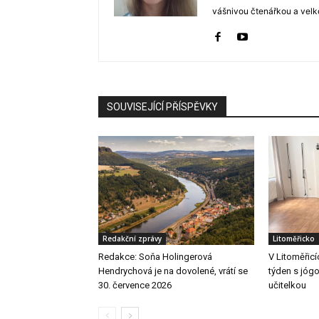
vášnivou čtenářkou a velko
SOUVISEJÍCÍ PŘÍSPĚVKY
Redakční zprávy
Litoměřicko
Redakce: Soňa Holingerová
V Litoměřicí
Hendrychová je na dovolené, vrátí se
týden s jógo
30. července 2026
učitelkou