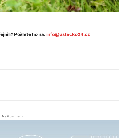
ejnili? Pošlete ho na:
info@ustecko24.cz
- Naši partneři -