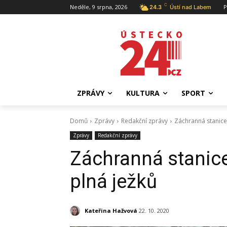
C
Neděle, 9 srpna, 2026
P
24.3
Ústí nad Labem
ZPRÁVY
KULTURA
SPORT
Domů
Zprávy
Redakční zprávy
Záchranná stanice 
Zprávy
Redakční zprávy
Záchranná stanice 
plná ježků
Kateřina Hažvová
22. 10. 2020