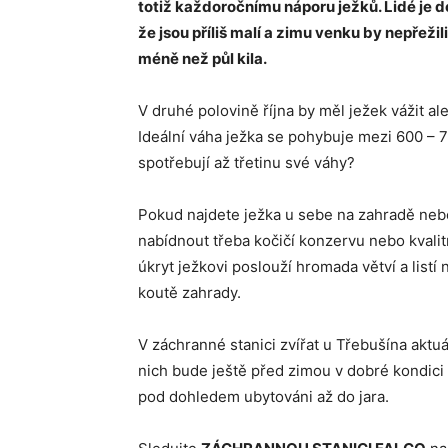
totiž každoročnímu náporu ježků. Lidé je d
že jsou příliš malí a zimu venku by nepřeži
méně než půl kila.
V druhé polovině října by měl ježek vážit a
Ideální váha ježka se pohybuje mezi 600 – 
spotřebují až třetinu své váhy?
Pokud najdete ježka u sebe na zahradě neb
nabídnout třeba kočičí konzervu nebo kvalitn
úkryt ježkovi poslouží hromada větví a lis
koutě zahrady.
V záchranné stanici zvířat u Třebušína aktu
nich bude ještě před zimou v dobré kondici 
pod dohledem ubytováni až do jara.