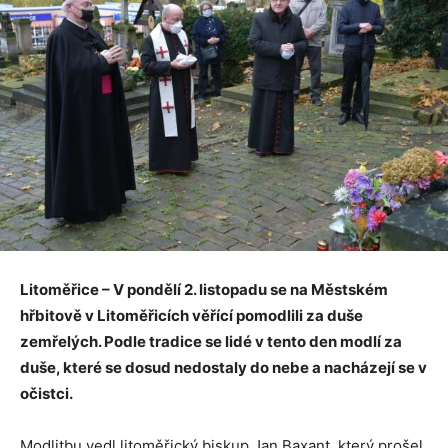
Litoměřice – V pondělí 2. listopadu se na Městském
hřbitově v Litoměřicích věřící pomodlili za duše
zemřelých. Podle tradice se lidé v tento den modlí za
duše, které se dosud nedostaly do nebe a nacházejí se v
očistci.
Modlitbu vedl litoměřický biskup Jan Baxant, který prošel