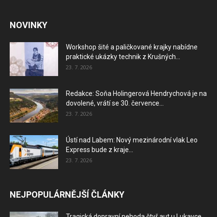
NOVINKY
Workshop šité a paličkované krajky nabídne
praktické ukázky technik z Krušných...
23. 7. 2026
Redakce: Soňa Holingerová Hendrychová je na
dovolené, vrátí se 30. července...
23. 7. 2026
Ústí nad Labem: Nový mezinárodní vlak Leo
Express bude z kraje...
23. 7. 2026
NEJPOPULÁRNĚJŠÍ ČLÁNKY
Tragická dopravní nehoda čtyř aut u Lukavce,