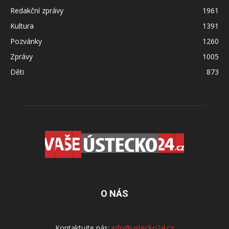
Redakční zprávy
1961
Kultura
1391
Pozvánky
1260
Zprávy
1005
Děti
873
O NÁS
Kontaktujte nás:
info@ustecko24.cz