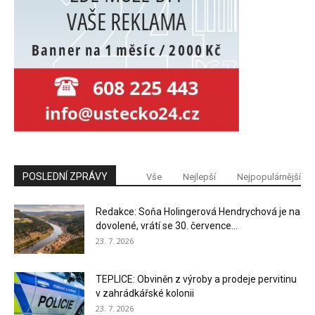
POSLEDNÍ ZPRÁVY
Vše
Nejlepší
Nejpopulárnější
Redakce: Soňa Holingerová Hendrychová je na
dovolené, vrátí se 30. července...
23. 7. 2026
TEPLICE: Obviněn z výroby a prodeje pervitinu
v zahrádkářské kolonii
23. 7. 2026