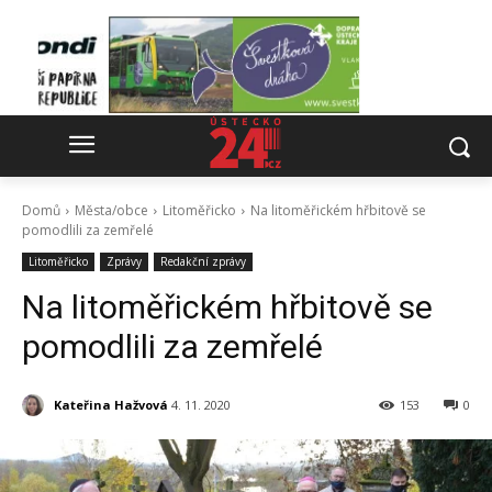
Domů
Města/obce
Litoměřicko
Na litoměřickém hřbitově se
pomodlili za zemřelé
Litoměřicko
Zprávy
Redakční zprávy
Na litoměřickém hřbitově se
pomodlili za zemřelé
Kateřina Hažvová
4. 11. 2020
153
0