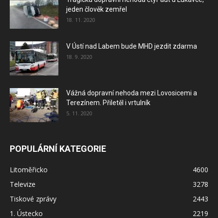
jeden člověk zemřel
18. 11. 2020
V Ústí nad Labem bude MHD jezdit zdarma
18. 9. 2020
Vážná dopravní nehoda mezi Lovosicemi a
Terezínem. Přiletěl i vrtulník
5. 11. 2020
POPULÁRNÍ KATEGORIE
Litoměřicko
4600
Televize
3278
Tiskové zprávy
2443
1. Ústecko
2219