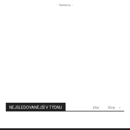
- Reklama -
NEJSLEDOVANĚJŠÍ V TÝDNU
Vše
Více