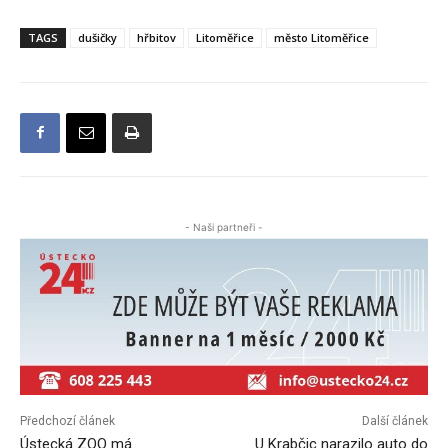
TAGS
dušičky
hřbitov
Litoměřice
město Litoměřice
- Naši partneři -
Předchozí článek
Další článek
Ústecká ZOO má
U Krabčic narazilo auto do