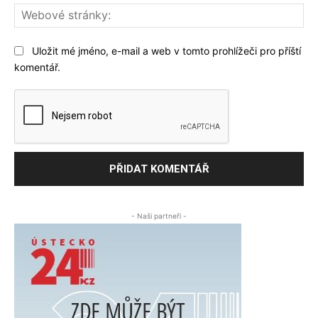
We
str
Uložit mé jméno, e-mail a web v tomto prohlížeči pro příští
komentář.
- Naši partneři -