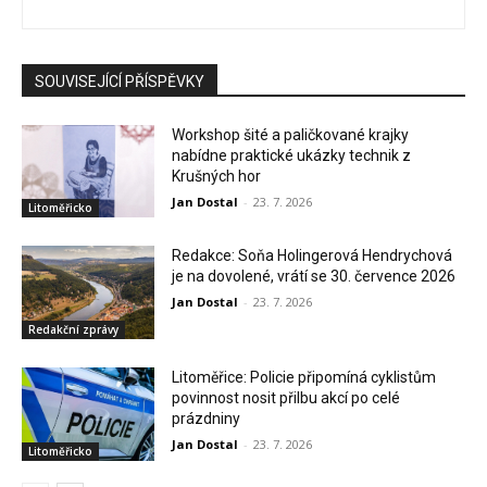
SOUVISEJÍCÍ PŘÍSPĚVKY
Workshop šité a paličkované krajky
nabídne praktické ukázky technik z
Krušných hor
Jan Dostal
-
23. 7. 2026
Litoměřicko
Redakce: Soňa Holingerová Hendrychová
je na dovolené, vrátí se 30. července 2026
Jan Dostal
-
23. 7. 2026
Redakční zprávy
Litoměřice: Policie připomíná cyklistům
povinnost nosit přilbu akcí po celé
prázdniny
Jan Dostal
-
23. 7. 2026
Litoměřicko