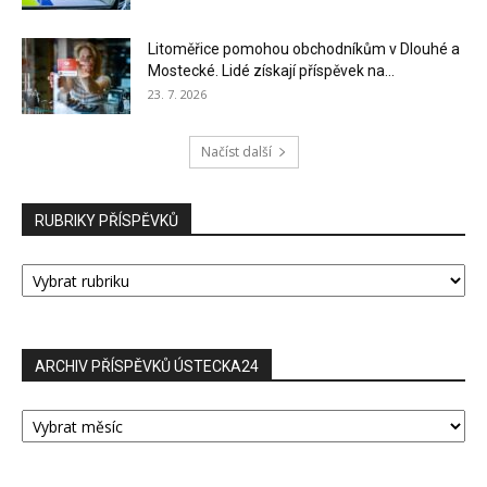
Litoměřice pomohou obchodníkům v Dlouhé a
Mostecké. Lidé získají příspěvek na...
23. 7. 2026
Načíst další
RUBRIKY PŘÍSPĚVKŮ
RUBRIKY
PŘÍSPĚVKŮ
ARCHIV PŘÍSPĚVKŮ ÚSTECKA24
ARCHIV
PŘÍSPĚVKŮ
ÚSTECKA24