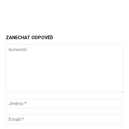
ZANECHAT ODPOVĚĎ
Komentář:
Jm
Ema