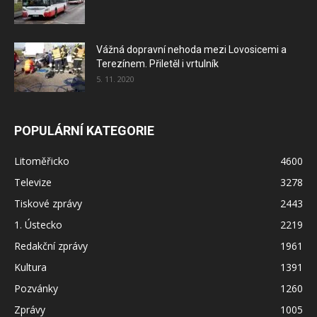
Vážná dopravní nehoda mezi Lovosicemi a
Terezínem. Přiletěl i vrtulník
5. 11. 2020
POPULÁRNÍ KATEGORIE
Litoměřicko
4600
Televize
3278
Tiskové zprávy
2443
1. Ústecko
2219
Redakční zprávy
1961
Kultura
1391
Pozvánky
1260
Zprávy
1005