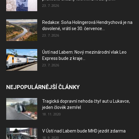
23. 7. 2026
Redakce: Soňa Holingerová Hendrychová je na
dovolené, vrátí se 30. července...
23. 7. 2026
Ústí nad Labem: Nový mezinárodní vlak Leo
Express bude z kraje...
23. 7. 2026
NEJPOPULÁRNĚJŠÍ ČLÁNKY
Tragická dopravní nehoda čtyř aut u Lukavce,
jeden člověk zemřel
18. 11. 2020
V Ústí nad Labem bude MHD jezdit zdarma
18. 9. 2020