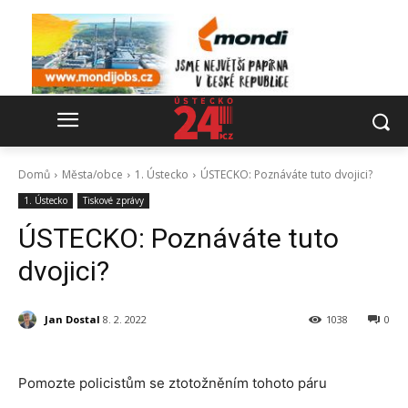
Domů
Města/obce
1. Ústecko
ÚSTECKO: Poznáváte tuto dvojici?
1. Ústecko
Tiskové zprávy
ÚSTECKO: Poznáváte tuto
dvojici?
Jan Dostal
8. 2. 2022
1038
0
Pomozte policistům se ztotožněním tohoto páru