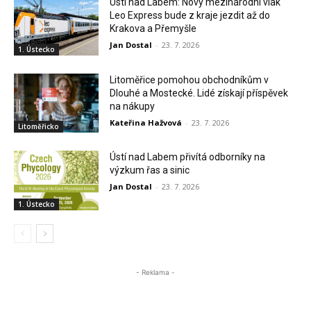
Ústí nad Labem: Nový mezinárodní vlak
Leo Express bude z kraje jezdit až do
Krakova a Přemyšle
Jan Dostal
-
23. 7. 2026
1. Ústecko
Litoměřice pomohou obchodníkům v
Dlouhé a Mostecké. Lidé získají příspěvek
na nákupy
Kateřina Hažvová
-
23. 7. 2026
Litoměřicko
Ústí nad Labem přivítá odborníky na
výzkum řas a sinic
Jan Dostal
-
23. 7. 2026
1. Ústecko
- Reklama -