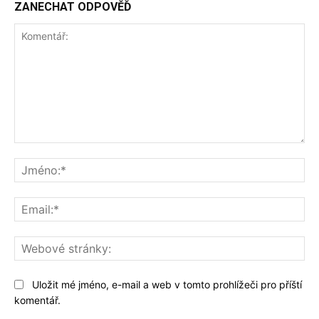
ZANECHAT ODPOVĚĎ
Komentář:
Jm
Ema
We
str
Uložit mé jméno, e-mail a web v tomto prohlížeči pro příští
komentář.