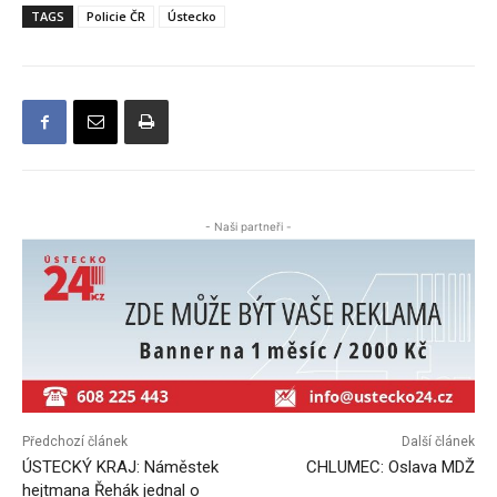
TAGS
Policie ČR
Ústecko
- Naši partneři -
Předchozí článek
Další článek
ÚSTECKÝ KRAJ: Náměstek
CHLUMEC: Oslava MDŽ
hejtmana Řehák jednal o