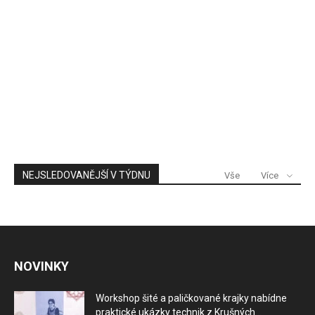
NEJSLEDOVANĚJŠÍ V TÝDNU
Vše
Více
NOVINKY
Workshop šité a paličkované krajky nabídne
praktické ukázky technik z Krušných...