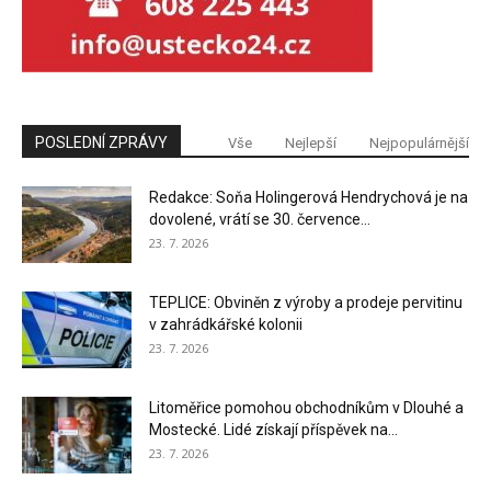
POSLEDNÍ ZPRÁVY
Vše
Nejlepší
Nejpopulárnější
Redakce: Soňa Holingerová Hendrychová je na
dovolené, vrátí se 30. července...
23. 7. 2026
TEPLICE: Obviněn z výroby a prodeje pervitinu
v zahrádkářské kolonii
23. 7. 2026
Litoměřice pomohou obchodníkům v Dlouhé a
Mostecké. Lidé získají příspěvek na...
23. 7. 2026