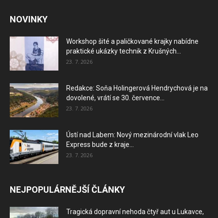
NOVINKY
Workshop šité a paličkované krajky nabídne
praktické ukázky technik z Krušných...
23. 7. 2026
Redakce: Soňa Holingerová Hendrychová je na
dovolené, vrátí se 30. července...
23. 7. 2026
Ústí nad Labem: Nový mezinárodní vlak Leo
Express bude z kraje...
23. 7. 2026
NEJPOPULÁRNĚJŠÍ ČLÁNKY
Tragická dopravní nehoda čtyř aut u Lukavce,