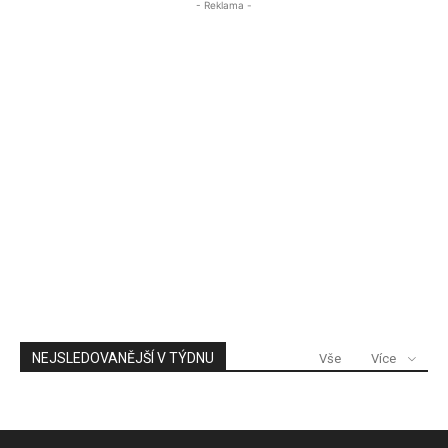
- Reklama -
NEJSLEDOVANĚJŠÍ V TÝDNU
Vše
Více