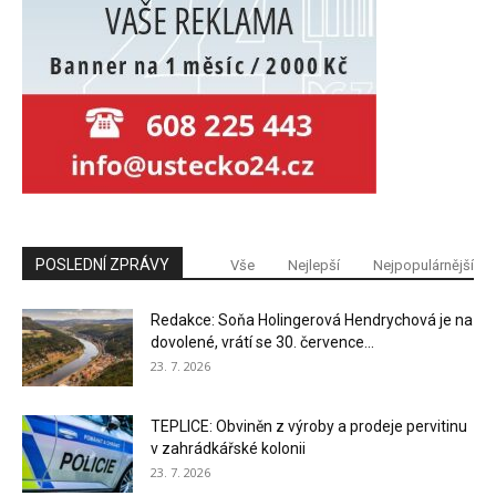
POSLEDNÍ ZPRÁVY
Vše
Nejlepší
Nejpopulárnější
Redakce: Soňa Holingerová Hendrychová je na
dovolené, vrátí se 30. července...
23. 7. 2026
TEPLICE: Obviněn z výroby a prodeje pervitinu
v zahrádkářské kolonii
23. 7. 2026