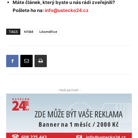
Máte článek, který byste u nás rádi zveřejnili?
Pošlete ho na:
info@ustecko24.cz
TAGS
hřiště
Litoměřice
- Naši partneři -