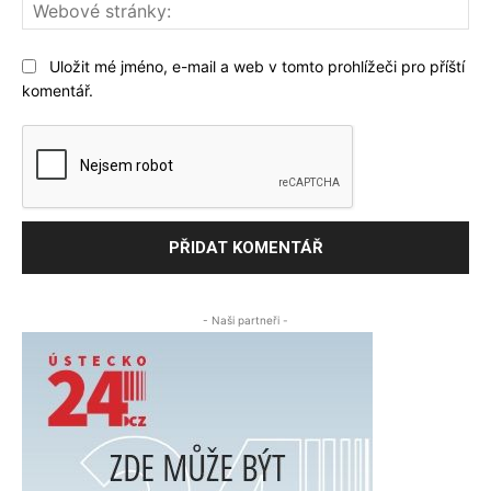
We
str
Uložit mé jméno, e-mail a web v tomto prohlížeči pro příští
komentář.
- Naši partneři -