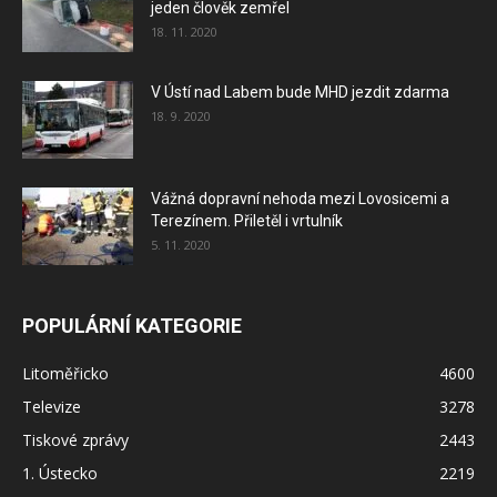
jeden člověk zemřel
18. 11. 2020
V Ústí nad Labem bude MHD jezdit zdarma
18. 9. 2020
Vážná dopravní nehoda mezi Lovosicemi a
Terezínem. Přiletěl i vrtulník
5. 11. 2020
POPULÁRNÍ KATEGORIE
Litoměřicko
4600
Televize
3278
Tiskové zprávy
2443
1. Ústecko
2219