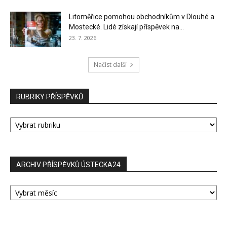
Litoměřice pomohou obchodníkům v Dlouhé a
Mostecké. Lidé získají příspěvek na...
23. 7. 2026
Načíst další
RUBRIKY PŘÍSPĚVKŮ
RUBRIKY
PŘÍSPĚVKŮ
ARCHIV PŘÍSPĚVKŮ ÚSTECKA24
ARCHIV
PŘÍSPĚVKŮ
ÚSTECKA24