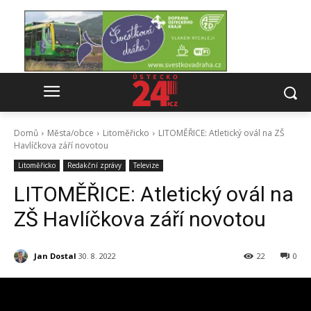
Domů
Města/obce
Litoměřicko
LITOMĚŘICE: Atletický ovál na ZŠ
Havlíčkova září novotou
Litoměřicko
Redakční zprávy
Televize
LITOMĚŘICE: Atletický ovál na
ZŠ Havlíčkova září novotou
Jan Dostal
30. 8. 2022
22
0