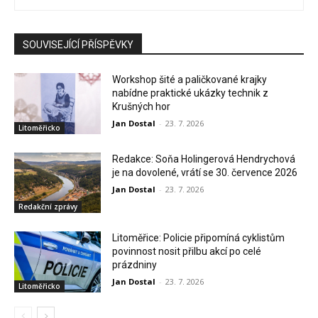
SOUVISEJÍCÍ PŘÍSPĚVKY
Workshop šité a paličkované krajky
nabídne praktické ukázky technik z
Krušných hor
Jan Dostal
-
23. 7. 2026
Litoměřicko
Redakce: Soňa Holingerová Hendrychová
je na dovolené, vrátí se 30. července 2026
Jan Dostal
-
23. 7. 2026
Redakční zprávy
Litoměřice: Policie připomíná cyklistům
povinnost nosit přilbu akcí po celé
prázdniny
Jan Dostal
-
23. 7. 2026
Litoměřicko