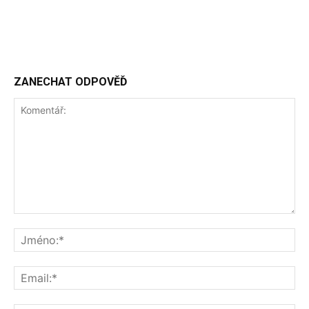
ZANECHAT ODPOVĚĎ
Komentář:
Jm
Ema