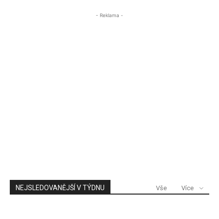
- Reklama -
NEJSLEDOVANĚJŠÍ V TÝDNU
Vše
Více