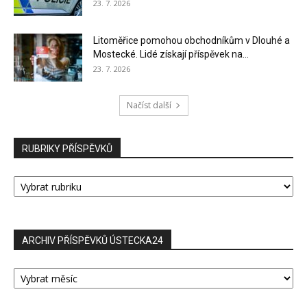
23. 7. 2026
Litoměřice pomohou obchodníkům v Dlouhé a
Mostecké. Lidé získají příspěvek na...
23. 7. 2026
Načíst další
RUBRIKY PŘÍSPĚVKŮ
RUBRIKY
PŘÍSPĚVKŮ
ARCHIV PŘÍSPĚVKŮ ÚSTECKA24
ARCHIV
PŘÍSPĚVKŮ
ÚSTECKA24