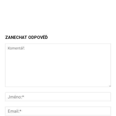
ZANECHAT ODPOVĚĎ
Komentář:
Jm
Ema