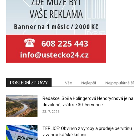
POSLEDNÍ ZPRÁVY
Vše
Nejlepší
Nejpopulárnější
Redakce: Soňa Holingerová Hendrychová je na
dovolené, vrátí se 30. července...
23. 7. 2026
TEPLICE: Obviněn z výroby a prodeje pervitinu
v zahrádkářské kolonii