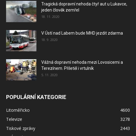
Tragická dopravní nehoda čtyř aut u Lukavce,
jeden člověk zemřel
18. 11. 2020
V Ústí nad Labem bude MHD jezdit zdarma
18. 9. 2020
Vážná dopravní nehoda mezi Lovosicemi a
Terezínem. Přiletěl i vrtulník
5. 11. 2020
POPULÁRNÍ KATEGORIE
Litoměřicko
4600
Televize
3278
Tiskové zprávy
2443