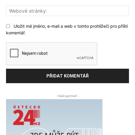
We
str
Uložit mé jméno, e-mail a web v tomto prohlížeči pro příští
komentář.
- Naši partneři -