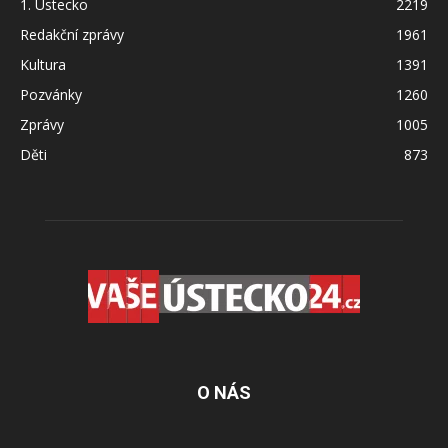
1. Ústecko
2219
Redakční zprávy
1961
Kultura
1391
Pozvánky
1260
Zprávy
1005
Děti
873
O NÁS