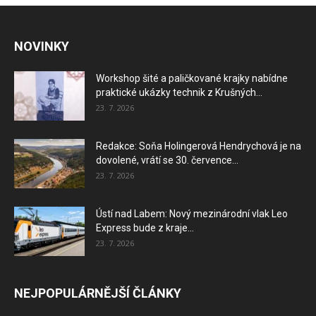
NOVINKY
Workshop šité a paličkované krajky nabídne
praktické ukázky technik z Krušných...
23. 7. 2026
Redakce: Soňa Holingerová Hendrychová je na
dovolené, vrátí se 30. července...
23. 7. 2026
Ústí nad Labem: Nový mezinárodní vlak Leo
Express bude z kraje...
23. 7. 2026
NEJPOPULÁRNĚJŠÍ ČLÁNKY