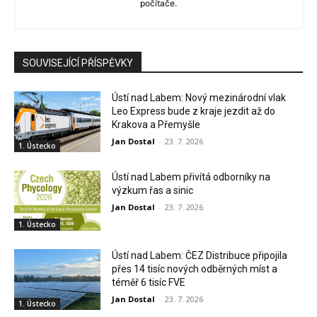
počítače.
SOUVISEJÍCÍ PŘÍSPĚVKY
Ústí nad Labem: Nový mezinárodní vlak
Leo Express bude z kraje jezdit až do
Krakova a Přemyšle
Jan Dostal
-
23. 7. 2026
1. Ústecko
Ústí nad Labem přivítá odborníky na
výzkum řas a sinic
Jan Dostal
-
23. 7. 2026
1. Ústecko
Ústí nad Labem: ČEZ Distribuce připojila
přes 14 tisíc nových odběrných míst a
téměř 6 tisíc FVE
Jan Dostal
-
23. 7. 2026
1. Ústecko