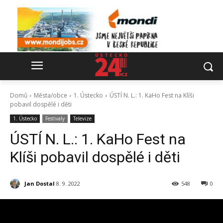
Domů
Města/obce
1. Ústecko
ÚSTÍ N. L.: 1. KaHo Fest na Klíši
pobavil dospělé i děti
1. Ústecko
Festivaly
Televize
ÚSTÍ N. L.: 1. KaHo Fest na
Klíši pobavil dospělé i děti
Jan Dostal
8. 9. 2022
548
0