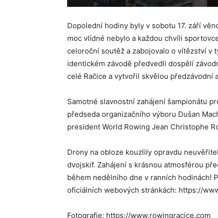
Dopolední hodiny byly v sobotu 17. září vě
moc vlídné nebylo a každou chvíli sportovce 
celoroční soutěž a zabojovalo o vítězství 
identickém závodě předvedli dospělí závodn
celé Račice a vytvořil skvělou předzávodní 
Samotné slavnostní zahájení šampionátu pro
předseda organizačního výboru Dušan Machá
president World Rowing Jean Christophe Rol
Drony na obloze kouzlily opravdu neuvěřitel
dvojskif. Zahájení s krásnou atmosférou př
během nedělního dne v ranních hodinách! 
oficiálních webových stránkách: https://w
Fotografie: https://www.rowingracice.com