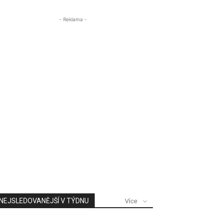
- Reklama -
NEJSLEDOVANĚJŠÍ V TÝDNU
Více