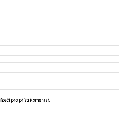
Jméno:*
Email:*
Webové
stránky:
ížeči pro příští komentář.