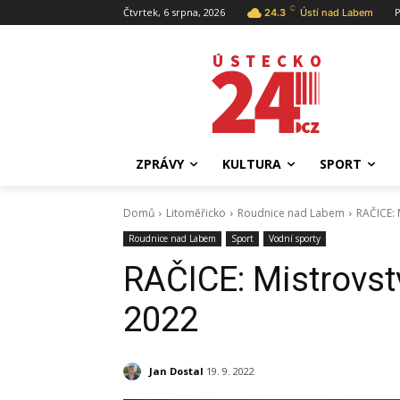
C
Čtvrtek, 6 srpna, 2026
P
24.3
Ústí nad Labem
ZPRÁVY
KULTURA
SPORT
Domů
Litoměřicko
Roudnice nad Labem
RAČICE: 
Roudnice nad Labem
Sport
Vodní sporty
RAČICE: Mistrovstv
2022
Jan Dostal
19. 9. 2022