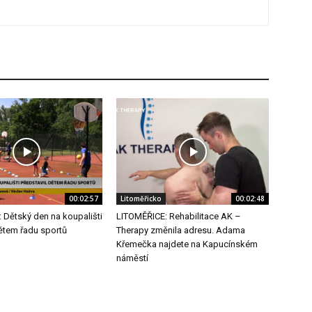
00:02:57
Litoměřicko
00:02:48
 Dětský den na koupališti
LITOMĚŘICE: Rehabilitace AK –
dětem řadu sportů
Therapy změnila adresu. Adama
Křemečka najdete na Kapucínském
náměstí