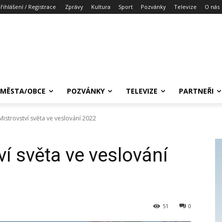
řihlášení / Registrace
Zprávy
Kultura
Sport
Pozvánky
Televize
O nás
MĚSTA/OBCE
POZVÁNKY
TELEVIZE
PARTNEŘI
Mistrovství světa ve veslování 2022
í světa ve veslování
51
0