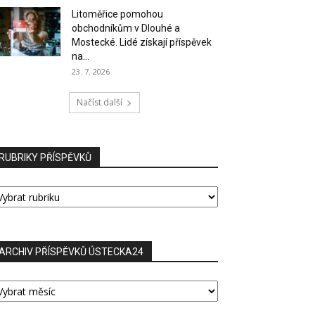
Litoměřice pomohou
obchodníkům v Dlouhé a
Mostecké. Lidé získají příspěvek
na...
23. 7. 2026
Načíst další
RUBRIKY PŘÍSPĚVKŮ
UBRIKY
ŘÍSPĚVKŮ
ARCHIV PŘÍSPĚVKŮ ÚSTECKA24
RCHIV
ŘÍSPĚVKŮ
STECKA24