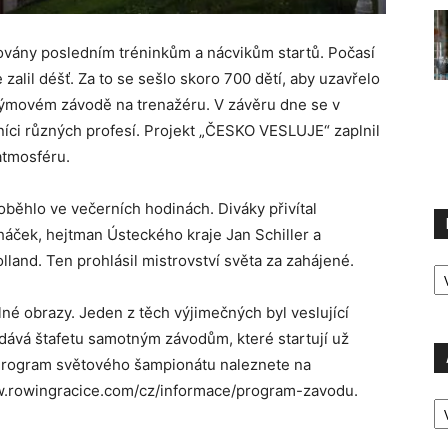
novány posledním tréninkům a nácvikům startů. Počasí
zalil déšť. Za to se sešlo skoro 700 dětí, aby uzavřelo
v týmovém závodě na trenažéru. V závěru dne se v
íci různých profesí. Projekt „ČESKO VESLUJE“ zaplnil
atmosféru.
běhlo ve večerních hodinách. Diváky přivítal
ček, hejtman Ústeckého kraje Jan Schiller a
land. Ten prohlásil mistrovství světa za zahájené.
R
P
né obrazy. Jeden z těch výjimečných byl veslující
edává štafetu samotným závodům, které startují už
Program světového šampionátu naleznete na
ww.rowingracice.com/cz/informace/program-zavodu.
A
P
Ú