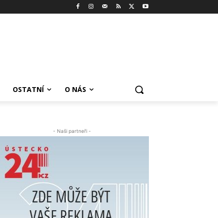
OSTATNÍ
O NÁS
- Naši partneři -