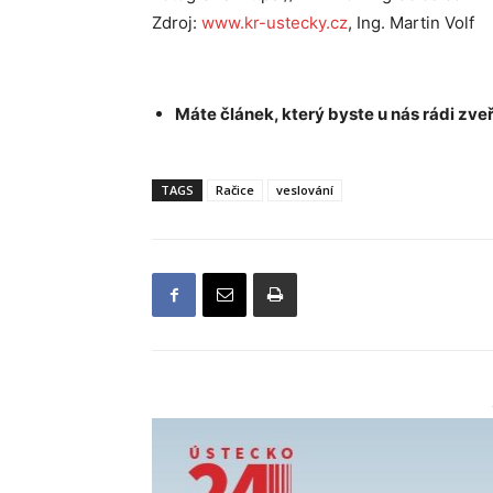
Zdroj:
www.kr-ustecky.cz
, Ing. Martin Volf
Máte článek, který byste u nás rádi zveř
TAGS
Račice
veslování