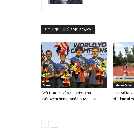
SOUVISEJÍCÍ PŘÍSPĚVKY
Sport
Litoměřicko
Čeští kadeti získali stříbro na
LITOMĚŘICE:
světovém šampionátu v Malajsii
představil 