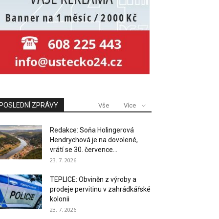
POSLEDNÍ ZPRÁVY
Vše
Více
Redakce: Soňa Holingerová
Hendrychová je na dovolené,
vrátí se 30. července...
23. 7. 2026
TEPLICE: Obviněn z výroby a
prodeje pervitinu v zahrádkářské
kolonii
23. 7. 2026