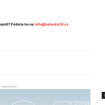
ejnili? Pošlete ho na:
info@ustecko24.cz
- Naši partneři -