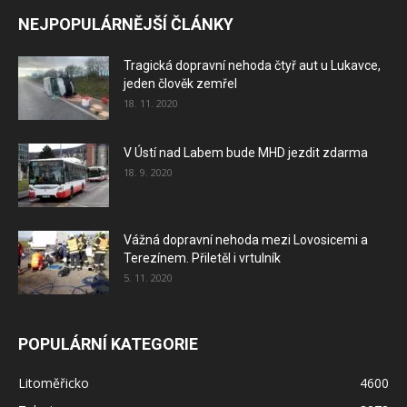
NEJPOPULÁRNĚJŠÍ ČLÁNKY
Tragická dopravní nehoda čtyř aut u Lukavce,
jeden člověk zemřel
18. 11. 2020
V Ústí nad Labem bude MHD jezdit zdarma
18. 9. 2020
Vážná dopravní nehoda mezi Lovosicemi a
Terezínem. Přiletěl i vrtulník
5. 11. 2020
POPULÁRNÍ KATEGORIE
Litoměřicko
4600