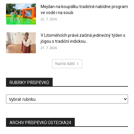
Mejdan na koupálku tradičně nabídne program
ve vodě i na souši
22. 7. 2026
V Litoměřicích právě začíná jedinečný týden s
jógou s tradiční indickou...
21. 7. 2026
Načíst další
RUBRIKY PŘÍSPĚVKŮ
RUBRIKY
PŘÍSPĚVKŮ
ARCHIV PŘÍSPĚVKŮ ÚSTECKA24
ARCHIV