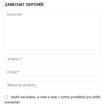
ZANECHAT ODPOVĚĎ
Komentář:
Jm
Ema
We
str
Uložit mé jméno, e-mail a web v tomto prohlížeči pro příští
komentář.