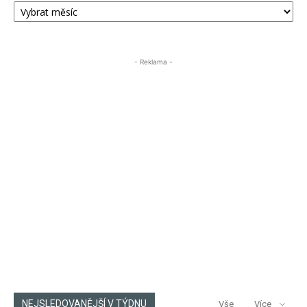
PŘÍSPĚVKŮ
ÚSTECKA24
- Reklama -
NEJSLEDOVANĚJŠÍ V TÝDNU
Vše
Více