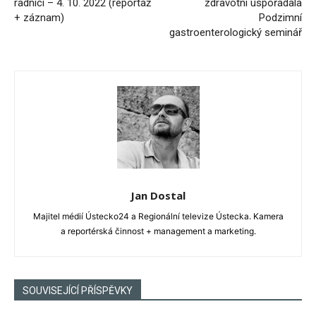
radnici – 4. 10. 2022 (reportáž
zdravotní uspořádala
+ záznam)
Podzimní
gastroenterologický seminář
Jan Dostal
Majitel médií Ústecko24 a Regionální televize Ústecka. Kamera
a reportérská činnost + management a marketing.
SOUVISEJÍCÍ PŘÍSPĚVKY