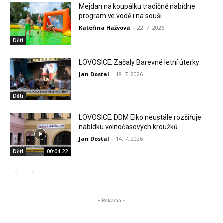
Mejdan na koupálku tradičně nabídne
program ve vodě i na souši
Kateřina Hažvová
-
22. 7. 2026
Děti
LOVOSICE: Začaly Barevné letní úterky
Jan Dostal
-
18. 7. 2026
Děti
LOVOSICE: DDM Elko neustále rozšiřuje
nabídku volnočasových kroužků
Jan Dostal
-
14. 7. 2026
Děti
00:04:22
- Reklama -