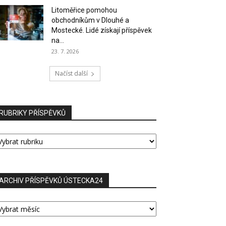
Litoměřice pomohou
obchodníkům v Dlouhé a
Mostecké. Lidé získají příspěvek
na...
23. 7. 2026
Načíst další
RUBRIKY PŘÍSPĚVKŮ
UBRIKY
ŘÍSPĚVKŮ
ARCHIV PŘÍSPĚVKŮ ÚSTECKA24
RCHIV
ŘÍSPĚVKŮ
STECKA24