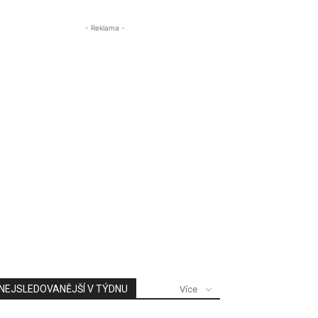
- Reklama -
NEJSLEDOVANĚJŠÍ V TÝDNU
Více