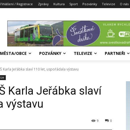
řihlášení / Registrace
Zprávy
Kultura
Sport
Pozvánky
Televize
O nás
MĚSTA/OBCE
POZVÁNKY
TELEVIZE
PARTNEŘI
 Karla Jeřábka slaví 110 let, uspořádala výstavu
vize
Š Karla Jeřábka slaví
a výstavu
9
0