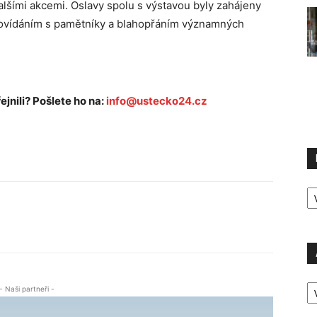
alšími akcemi. Oslavy spolu s výstavou byly zahájeny
ovídáním s pamětníky a blahopřáním významných
ejnili? Pošlete ho na:
info@ustecko24.cz
R
P
A
- Naši partneři -
P
Ú