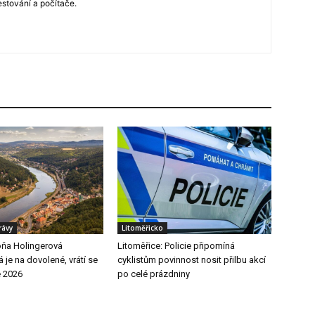
estování a počítače.
rávy
Litoměřicko
ňa Holingerová
Litoměřice: Policie připomíná
je na dovolené, vrátí se
cyklistům povinnost nosit přilbu akcí
e 2026
po celé prázdniny