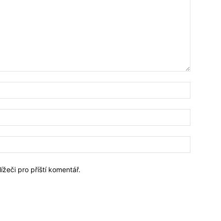
Jméno:*
Email:*
Webové
stránky:
ížeči pro příští komentář.