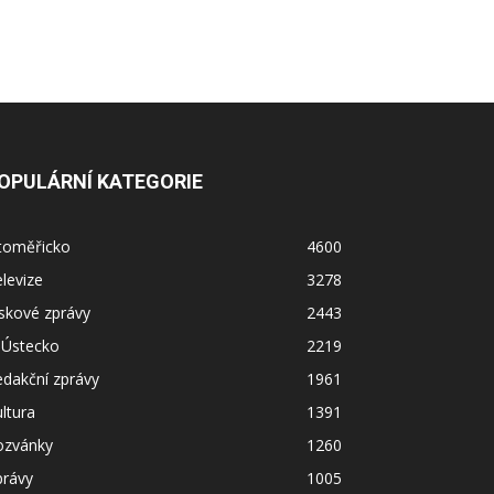
OPULÁRNÍ KATEGORIE
itoměřicko
4600
levize
3278
skové zprávy
2443
 Ústecko
2219
dakční zprávy
1961
ltura
1391
ozvánky
1260
právy
1005