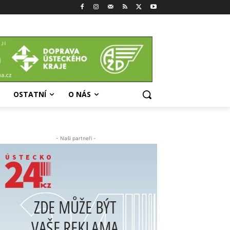
OSTATNÍ
O NÁS
- Naši partneři -