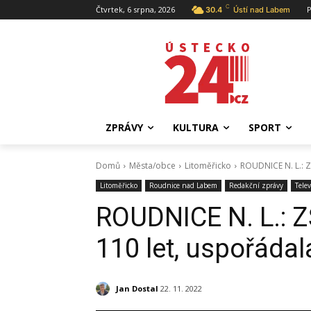
C
Čtvrtek, 6 srpna, 2026
P
30.4
Ústí nad Labem
ZPRÁVY
KULTURA
SPORT
Domů
Města/obce
Litoměřicko
ROUDNICE N. L.: ZŠ
Litoměřicko
Roudnice nad Labem
Redakční zprávy
Tele
ROUDNICE N. L.: Z
110 let, uspořádal
Jan Dostal
22. 11. 2022