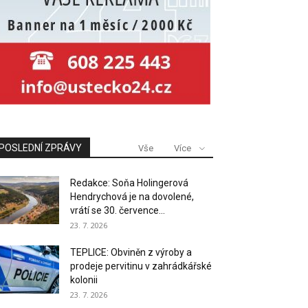
POSLEDNÍ ZPRÁVY
Vše
Více
Redakce: Soňa Holingerová
Hendrychová je na dovolené,
vrátí se 30. července...
23. 7. 2026
TEPLICE: Obviněn z výroby a
prodeje pervitinu v zahrádkářské
kolonii
23. 7. 2026