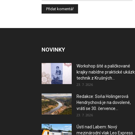
NOVINKY
Workshop šité a paličkované
krajky nabídne praktické ukázk
technik z Krušných...
23. 7. 2026
Redakce: Soňa Holingerová
Hendrychová je na dovolené,
vrátí se 30. července...
23. 7. 2026
Ústí nad Labem: Nový
mezinárodní vlak Leo Express