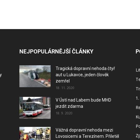
NEJPOPULÁRNĚJŠÍ ČLÁNKY
P
Tragická dopravní nehoda čtyř
L
y
aut u Lukavce, jeden člověk
Te
zemřel
18. 11. 2020
Ti
1.
V Ústí nad Labem bude MHD
jezdit zdarma
Re
18. 9. 2020
Ku
P
Vážná dopravní nehoda mezi
Z
Lovosicemi a Terezínem. Přiletěl