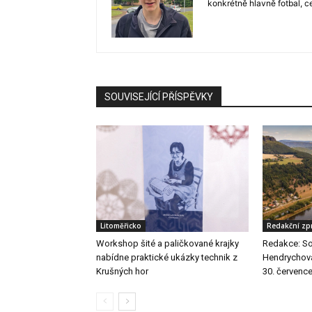
konkrétně hlavně fotbal, c
SOUVISEJÍCÍ PŘÍSPĚVKY
Litoměřicko
Redakční zp
Workshop šité a paličkované krajky
Redakce: So
nabídne praktické ukázky technik z
Hendrychová 
Krušných hor
30. červenc