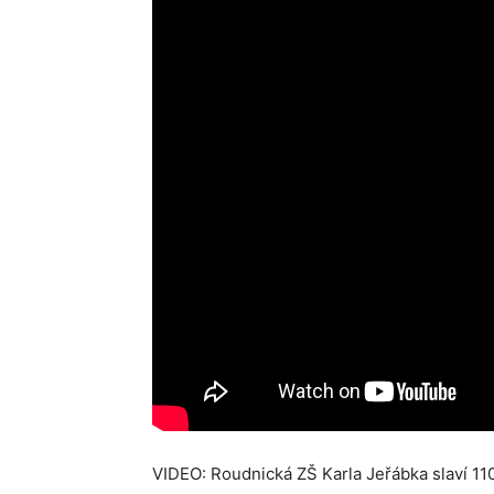
VIDEO: Roudnická ZŠ Karla Jeřábka slaví 11