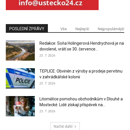
POSLEDNÍ ZPRÁVY
Vše
Nejlepší
Nejpopulárnější
Redakce: Soňa Holingerová Hendrychová je na
dovolené, vrátí se 30. července...
23. 7. 2026
TEPLICE: Obviněn z výroby a prodeje pervitinu
v zahrádkářské kolonii
23. 7. 2026
Litoměřice pomohou obchodníkům v Dlouhé a
Mostecké. Lidé získají příspěvek na...
23. 7. 2026
Načíst další