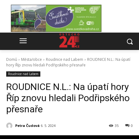
Domů
Města/obce
Roudnice nad Labem
ROUDNICE N.L.: Na úpatí
hory Říp znovu hledali Podřipského přesnaře
Roudnice nad Labem
ROUDNICE N.L.: Na úpatí hory
Říp znovu hledali Podřipského
přesnaře
Petra Čudová
6. 5. 2024
35
0