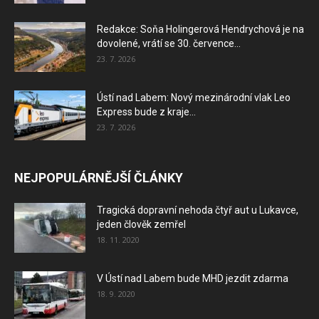
Redakce: Soňa Holingerová Hendrychová je na
dovolené, vrátí se 30. července...
23. 7. 2026
Ústí nad Labem: Nový mezinárodní vlak Leo
Express bude z kraje...
23. 7. 2026
NEJPOPULÁRNĚJŠÍ ČLÁNKY
Tragická dopravní nehoda čtyř aut u Lukavce,
jeden člověk zemřel
18. 11. 2020
V Ústí nad Labem bude MHD jezdit zdarma
18. 9. 2020