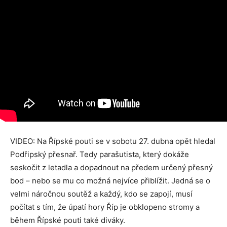
VIDEO: Na Řípské pouti se v sobotu 27. dubna opět hledal
Podřipský přesnař. Tedy parašutista, který dokáže
seskočit z letadla a dopadnout na předem určený přesný
bod – nebo se mu co možná nejvíce přiblížit. Jedná se o
velmi náročnou soutěž a každý, kdo se zapojí, musí
počítat s tím, že úpatí hory Říp je obklopeno stromy a
během Řípské pouti také diváky.