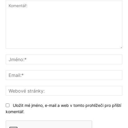
Komentář:
Jm
Ema
We
str
Uložit mé jméno, e-mail a web v tomto prohlížeči pro příští
komentář.