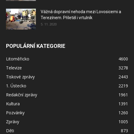
Vážná dopravní nehoda mezi Lovosicemi a
Terezínem. Přiletěl i vrtulník
5. 11. 2020
POPULÁRNÍ KATEGORIE
Litoměřicko
4600
Televize
3278
Tiskové zprávy
2443
1. Ústecko
2219
Redakční zprávy
1961
Kultura
1391
Pozvánky
1260
Zprávy
1005
Děti
873