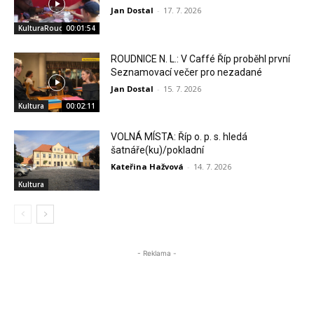
Jan Dostal
-
17. 7. 2026
KulturaRoudnice.cz
00:01:54
ROUDNICE N. L.: V Caffé Říp proběhl první
Seznamovací večer pro nezadané
Jan Dostal
-
15. 7. 2026
Kultura
00:02:11
VOLNÁ MÍSTA: Říp o. p. s. hledá
šatnáře(ku)/pokladní
Kateřina Hažvová
-
14. 7. 2026
Kultura
- Reklama -