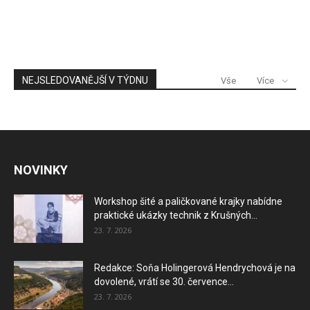
NEJSLEDOVANĚJŠÍ V TÝDNU
Vše
Více
NOVINKY
Workshop šité a paličkované krajky nabídne
praktické ukázky technik z Krušných...
23. 7. 2026
Redakce: Soňa Holingerová Hendrychová je na
dovolené, vrátí se 30. července...
23. 7. 2026