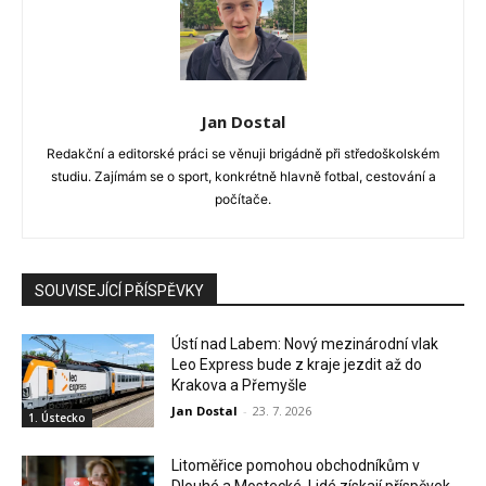
Jan Dostal
Redakční a editorské práci se věnuji brigádně při středoškolském
studiu. Zajímám se o sport, konkrétně hlavně fotbal, cestování a
počítače.
SOUVISEJÍCÍ PŘÍSPĚVKY
Ústí nad Labem: Nový mezinárodní vlak
Leo Express bude z kraje jezdit až do
Krakova a Přemyšle
Jan Dostal
-
23. 7. 2026
1. Ústecko
Litoměřice pomohou obchodníkům v
Dlouhé a Mostecké. Lidé získají příspěvek