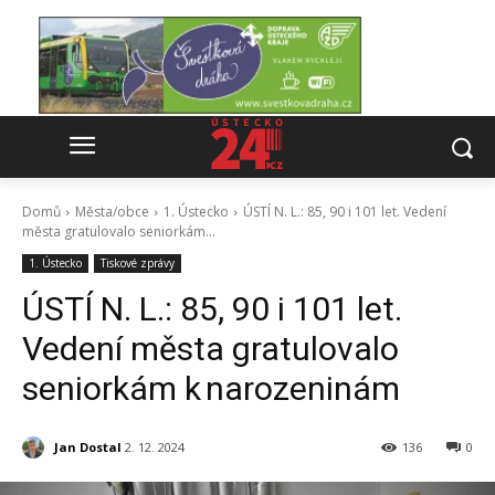
Domů
Města/obce
1. Ústecko
ÚSTÍ N. L.: 85, 90 i 101 let. Vedení
města gratulovalo seniorkám...
1. Ústecko
Tiskové zprávy
ÚSTÍ N. L.: 85, 90 i 101 let.
Vedení města gratulovalo
seniorkám k narozeninám
Jan Dostal
2. 12. 2024
136
0