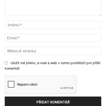
Komentář:
Jm
Ema
We
str
Uložit mé jméno, e-mail a web v tomto prohlížeči pro příští
komentář.