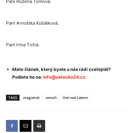
Paní Růžena Tomová.
Paní Arnoštka Kubálková.
Paní Irma Tichá.
Máte článek, který byste u nás rádi zveřejnili?
Pošlete ho na:
info@ustecko24.cz
TAGS
magistrát
senioři
Ústí nad Labem