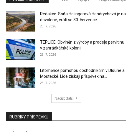
Redakce: Soňa Holingerová Hendrychová je na
dovolené, vrátí se 30. července...
23. 7. 2026
TEPLICE: Obviněn z výroby a prodeje pervitinu
v zahrádkářské kolonii
23. 7. 2026
Litoměřice pomohou obchodníkům v Dlouhé a
Mostecké. Lidé získají příspěvek na...
23. 7. 2026
Načíst další
RUBRIKY PŘÍSPĚVKŮ
RUBRIKY