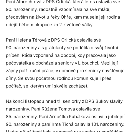
Paní Albrechtová z DPS Orlická, která letos oslavila své
90. narozeniny, radostně vzpomínala na své mládí,
především na život u řeky Ohře, kam musela její rodina
odejít během okupace za 2. světové války.
Paní Helena Térová z DPS Orlická oslavila své
90. narozeniny a s gratulanty se podělila o svůj životní
příběh. Ráda vzpomíná na období, kdy pracovala jako
pečovatelka a obcházela seniory v Libouchci. Mezi její
zájmy patří ruční práce, v domově pro seniory navštěvuje
dílny. Se svou početnou rodinou komunikuje i přes
počítač, se kterým umí skvěle zacházet.
Na konci listopadu hned tři seniorky z DPS Bukov slavily
narozeniny. Paní Růžena Tomová oslavila své
85. narozeniny. Paní Arnoštka Kubálková oslavila jubilejní
90. narozeniny a paní Irma Tichá oslavila 101. narozeniny.
U této příležitosti byla v domově pro seniory uspořádána