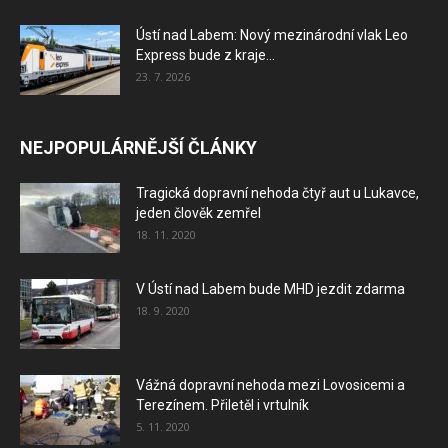
Ústí nad Labem: Nový mezinárodní vlak Leo
Express bude z kraje...
23. 7. 2026
NEJPOPULÁRNĚJŠÍ ČLÁNKY
Tragická dopravní nehoda čtyř aut u Lukavce,
jeden člověk zemřel
18. 11. 2020
V Ústí nad Labem bude MHD jezdit zdarma
18. 9. 2020
Vážná dopravní nehoda mezi Lovosicemi a
Terezínem. Přiletěl i vrtulník
5. 11. 2020