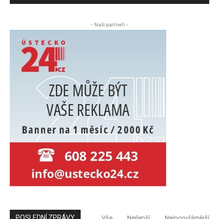
- Naši partneři -
POSLEDNÍ ZPRÁVY
Vše
Nejlepší
Nejpopulárnější