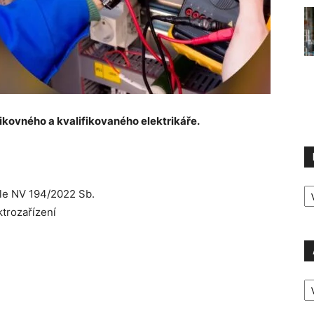
ikovného a kvalifikovaného elektrikáře.
R
dle NV 194/2022 Sb.
P
ektrozařízení
A
P
Ú