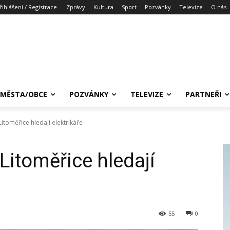
řihlášení / Registrace
Zprávy
Kultura
Sport
Pozvánky
Televize
O nás
MĚSTA/OBCE
POZVÁNKY
TELEVIZE
PARTNEŘI
itoměřice hledají elektrikáře
Litoměřice hledají
55
0