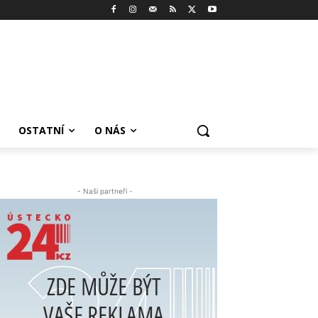
OSTATNÍ
O NÁS
- Naši partneři -