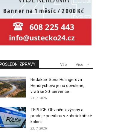
POSLEDNÍ ZPRÁVY
Vše
Více
Redakce: Soňa Holingerová
Hendrychová je na dovolené,
vrátí se 30. července...
23. 7. 2026
TEPLICE: Obviněn z výroby a
prodeje pervitinu v zahrádkářské
kolonii
23. 7. 2026