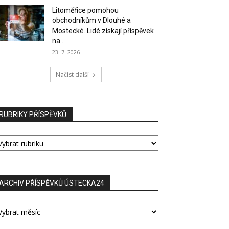
Litoměřice pomohou
obchodníkům v Dlouhé a
Mostecké. Lidé získají příspěvek
na...
23. 7. 2026
Načíst další
RUBRIKY PŘÍSPĚVKŮ
UBRIKY
ŘÍSPĚVKŮ
ARCHIV PŘÍSPĚVKŮ ÚSTECKA24
RCHIV
ŘÍSPĚVKŮ
STECKA24