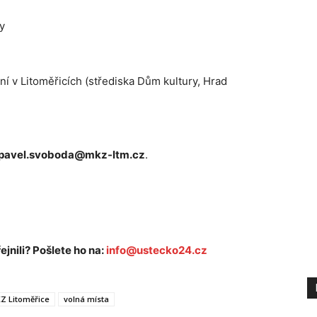
y
ní v Litoměřicích (střediska Dům kultury, Hrad
pavel.svoboda@mkz-ltm.cz
.
ejnili? Pošlete ho na:
info@ustecko24.cz
Z Litoměřice
volná místa