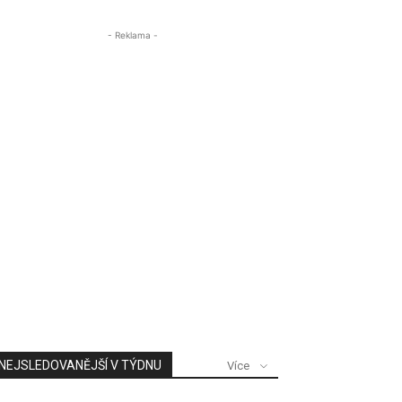
- Reklama -
NEJSLEDOVANĚJŠÍ V TÝDNU
Více