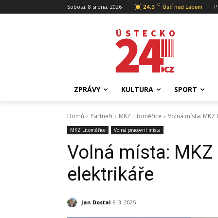
C
Sobota, 8 srpna, 2026
P
24.3
Ústí nad Labem
ZPRÁVY
KULTURA
SPORT
Domů
Partneři
MKZ Litoměřice
Volná místa: MKZ L
MKZ Litoměřice
Volná pracovní místa
Volná místa: MKZ 
elektrikáře
Jan Dostal
6. 3. 2025