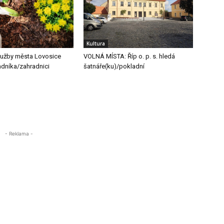
Kultura
lužby města Lovosice
VOLNÁ MÍSTA: Říp o. p. s. hledá
adníka/zahradnici
šatnáře(ku)/pokladní
- Reklama -